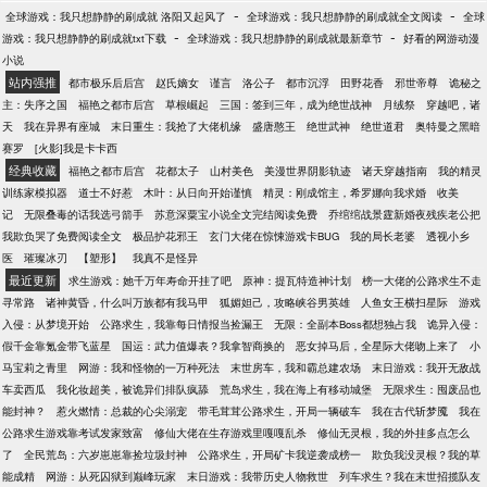
往往可以马上发生蜕变，无论是人员构成还是战术组
-
-
全球游戏：我只想静静的刷成就 洛阳又起风了
全球游戏：我只想静静的刷成就全文阅读
全球
织都极为合理。 潘毅也迅速地征服了所有人，成为公
-
-
游戏：我只想静静的刷成就txt下载
全球游戏：我只想静静的刷成就最新章节
好看的网游动漫
认的世界第一教练！ 国足球迷：“这样化腐朽为神奇的
小说
教练，国足居然不用？！” 足协：“之前是我们不对，
站内强推
都市极乐后后宫
赵氏嫡女
谨言
洛公子
都市沉浮
田野花香
邪世帝尊
诡秘之
快回来执教国足吧！”
主：失序之国
福艳之都市后宫
草根崛起
三国：签到三年，成为绝世战神
月绒祭
穿越吧，诸
天
我在异界有座城
末日重生：我抢了大佬机缘
盛唐憨王
绝世武神
绝世道君
奥特曼之黑暗
赛罗
[火影]我是卡卡西
经典收藏
福艳之都市后宫
花都太子
山村美色
美漫世界阴影轨迹
诸天穿越指南
我的精灵
训练家模拟器
道士不好惹
木叶：从日向开始谨慎
精灵：刚成馆主，希罗娜向我求婚
收美
记
无限叠毒的话我选弓箭手
苏意深粟宝小说全文完结阅读免费
乔绾绾战景霆新婚夜残疾老公把
我欺负哭了免费阅读全文
极品护花邪王
玄门大佬在惊悚游戏卡BUG
我的局长老婆
透视小乡
医
璀璨冰刃
【塑形】
我真不是怪异
最近更新
求生游戏：她千万年寿命开挂了吧
原神：提瓦特造神计划
榜一大佬的公路求生不走
寻常路
诸神黄昏，什么叫万族都有我马甲
狐媚妲己，攻略峡谷男英雄
人鱼女王横扫星际
游戏
入侵：从梦境开始
公路求生，我靠每日情报当捡漏王
无限：全副本Boss都想独占我
诡异入侵：
假千金靠氪金带飞蓝星
国运：武力值爆表？我拿智商换的
恶女掉马后，全星际大佬吻上来了
小
马宝莉之青里
网游：我和怪物的一万种死法
末世房车，我和霸总建农场
末日游戏：我开无敌战
车卖西瓜
我化妆超美，被诡异们排队疯舔
荒岛求生，我在海上有移动城堡
无限求生：囤废品也
能封神？
惹火燃情：总裁的心尖溺宠
带毛茸茸公路求生，开局一辆破车
我在古代斩梦魇
我在
公路求生游戏靠考试发家致富
修仙大佬在生存游戏里嘎嘎乱杀
修仙无灵根，我的外挂多点怎么
了
全民荒岛：六岁崽崽靠捡垃圾封神
公路求生，开局矿卡我逆袭成榜一
欺负我没灵根？我的草
能成精
网游：从死囚狱到巅峰玩家
末日游戏：我带历史人物救世
列车求生？我在末世招揽队友