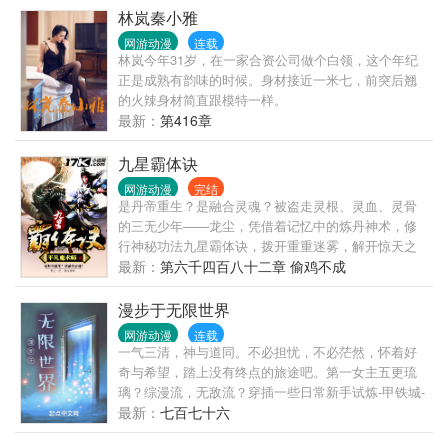
奇领主的超...
林岚秦小雅
网游动漫
连载
林岚今年31岁，在一家合资公司做个白领，这个年纪
正是成熟有韵味的时候。身材接近一米七，前突后翘
的火辣身材简直跟模特一样。
最新：
第416章
九星霸体诀
网游动漫
完结
是丹帝重生？是融合灵魂？被盗走灵根、灵血、灵骨
的三无少年——龙尘，凭借着记忆中的炼丹神术，修
行神秘功法九星霸体诀，拨开重重迷雾，解开惊天之
局。 手掌天地乾坤，脚踏日月星辰，勾搭各色美女，
最新：
第六千四百八十二章 偷鸡不成
镇压恶鬼邪神。 江湖传闻：龙尘一到，地吼天啸。龙
尘一出，鬼泣神哭。 本故事纯属虚构，如有雷同，那
漫步于无限世界
就是真事儿，想要对号入座《灵武弑九天》两百四十
网游动漫
连载
万字完本记录，人品保证， 欢迎大家的到来。
一气三清，神与道同。不必担忧，不必茫然，怀着好
奇与希望，踏上没有终点的旅途吧。第一女主五更琉
璃？综漫流，无敌流？穿插一些日常新手试炼-甲铁城-
鬼灭之刃（预定）-学战都市（预定）-在地下城寻求邂
最新：
七百七十六
逅是否搞错了（预定）-fateAP（预定）-仙剑...