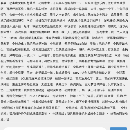
躺赢
恶毒魔女她只想通关
公路求生，开玩具车也能当榜一？
厨娘穿进娱乐圈，荒野求生建景
区
万界经营系统，我的小餐车封神
末日开局：我成欧皇一路躺赢
末世，修改一个字，主角团求
带飞
欠债一个亿？游戏捡漏成首富
重生之本命灵印
求生游戏：我在海岛养恐龙
诡异开局，我
成了恐怖游戏NPC
网游：挂机百万年,我醒来成神
火影,这个佐助过于凶悍！
游戏开始,系统会为
您随机开启外挂
足球：我的女友都是顶流超模
中场暴君：从葡超开始统治世界
燃烧吧！这该死
的末世！
游戏降临：我的技能偷BUG
网游：我一人，便是最强神殿！
荒岛求生，我一个人穿越
了？
1米78，我的模板是奥尼尔
技能书难爆？那她批发是怎么回事
游戏求生：低调再低调榜一
我都要
全球净化：我的系统是神骸
全球穿越，开局觉醒SSS血脉
星律：玩家纪元
全民穿越求
生：我能抽取每日礼包
像素游戏成真了，但我是通缉榜一
NBA：开局神选之体，打哭詹皇
全民
领主：凤鸣岐山，一统天下
让你递水，你怒喷乔丹黑卤蛋
重生之我在AG当赛训总监
网游：我的
鉴定术能看透未来
电竞乌鸦哥，调教全联盟
诡域求生：开局炼化古龙觉醒神瞳
篮球：我的身
后，站的是92梦一
穿成星际孤儿，我靠小吃摊逆袭了
全民求生：开局一辆餐车
职业哥穿回十几
年前，暴打全联盟
王者：老登最后一舞，舞成通天代
NBA：这华人新秀是钢铁之躯！
全职高
手：崛起新星
LOL技能在网游当3S天赋
技能一键满级，我无敌怎么了
废土：我的列车无限进化
成神国
重生之传奇热血霸业
太虚之逆
铁幕之下：振兴男足
宝可梦世界降临，只有我保留记
忆
三角洲求生：我的室友麦晓雯
超现实网游
公路求生：开局一辆三轮自行车
星渊中的月
辉
网游之神偷之手
NBA：收购湖人，打劫大姚！
神印：生下门笛后，反派们争当爹
开局E级
天赋？我的蓝条无敌了
带着模版救华夏
开局成为主神，麾下全是沙雕玩家
战锤40K之邪神崛起
-
-
全球游戏：我只想静静的刷成就 洛阳又起风了
全球游戏：我只想静静的刷成就txt下载
全球
-
-
游戏：我只想静静的刷成就最新章节
全球游戏：我只想静静的刷成就全文阅读
好看的网游动
漫小说