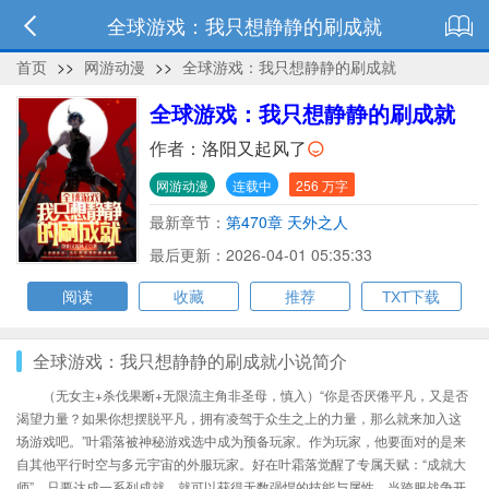
全球游戏：我只想静静的刷成就
首页
>>
网游动漫
>>
全球游戏：我只想静静的刷成就
全球游戏：我只想静静的刷成就
作者：
洛阳又起风了
网游动漫
连载中
256 万字
最新章节：
第470章 天外之人
最后更新：2026-04-01 05:35:33
阅读
收藏
推荐
TXT下载
全球游戏：我只想静静的刷成就小说简介
（无女主+杀伐果断+无限流主角非圣母，慎入）“你是否厌倦平凡，又是否
渴望力量？如果你想摆脱平凡，拥有凌驾于众生之上的力量，那么就来加入这
场游戏吧。”叶霜落被神秘游戏选中成为预备玩家。作为玩家，他要面对的是来
自其他平行时空与多元宇宙的外服玩家。好在叶霜落觉醒了专属天赋：“成就大
师”，只要达成一系列成就，就可以获得无数强悍的技能与属性。当跨服战争开