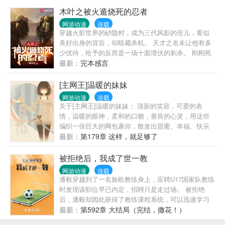
木叶之被火遁烧死的忍者
网游动漫
连载
穿越火影世界的砂隐村，成为三代风影的侄儿，看似
美好出身的背后，却暗藏杀机。 天才之名未让他有多
少优待，给予的反而是一场十面埋伏的刺杀。 刚刚死
里逃生，未等他感慨忍界的冰冷，便迎来了第二次忍
最新：
完本感言
界大战。 不同于四战的玩闹，亦不同于刚刚建村时首
脑对决的一战，第二次忍界大战是真正的绞肉场，底
[主网王]温暖的妹妹
层忍者死伤无数。 第三次忍界大战更是打断了各国的
网游动漫
连载
脊梁，人才严重断代，几岁的孩子懵懂间被送上了战
关于[主网王]温暖的妹妹： 清新的笑容，可爱的表
场。 看今义让带领最弱的砂隐村，厮杀出一条血路。
情，温暖的眼神，柔和的口吻，善良的心灵，用这些
编织一张巨大的网包裹你，散发出甜蜜、幸福、快乐
的气息迷惑你，就这样一直一直地甘心被束缚吧。永
最新：
第179章 这样，就足够了
远永远也别想逃走。 必注意：本文风格颇显阴暗，慎
入。另外听说本文为《危险的妹妹》后篇。 如果不出
被拒绝后，我成了世一教
意外本文将会在周四入V，老规矩入谢大家长时间以来
网游动漫
连载
对这篇小说和远叶以及作者的喜爱，因为有你们作者
潘毅穿越到了一名旅欧教练身上，应聘U17国家队教练
才能继续走下去。非常感谢大家~~ ...
时发现该职位早已内定，招聘只是走过场。 被拒绝
后，潘毅却因此获得了教练课程系统，可以迅速学习
所有最先进的足球战术！ 他通过面试进入了AC米兰教
最新：
第592章 大结局（完结，撒花！）
练组，从此开启了辉煌的教练生涯。 拥有他的球队，