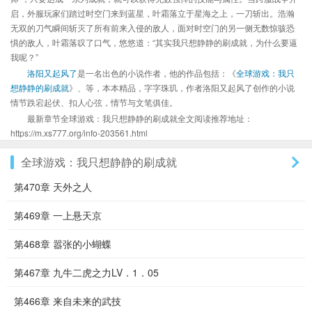
启，外服玩家们踏过时空门来到蓝星，叶霜落立于星海之上，一刀斩出。浩瀚
无双的刀气瞬间斩灭了所有前来入侵的敌人，面对时空门的另一侧无数惊骇恐
惧的敌人，叶霜落叹了口气，悠悠道：“其实我只想静静的刷成就，为什么要逼
我呢？”
洛阳又起风了
是一名出色的小说作者，他的作品包括：《
全球游戏：我只
想静静的刷成就
》、等，本本精品，字字珠玑，作者洛阳又起风了创作的小说
情节跌宕起伏、扣人心弦，情节与文笔俱佳。
最新章节全球游戏：我只想静静的刷成就全文阅读推荐地址：
https://m.xs777.org/info-203561.html
全球游戏：我只想静静的刷成就
第470章 天外之人
第469章 一上悬天京
第468章 嚣张的小蝴蝶
第467章 九牛二虎之力LV．1．05
第466章 来自未来的武技