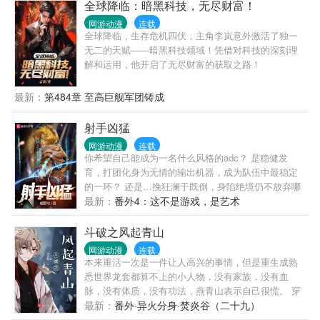
全球降临：暗黑科技，无尽财富！
网游动漫
连载
全球降临，生存危机四伏，主角李岚意外激活了独一
无二的天赋——暗黑科技领域！凭借对科技的深刻理
解和运用，他开启了无尽财富的获取之路！
最新：
第484章 至高巨舰军团铸成
射手凶猛
网游动漫
连载
你希望自己能成为一名什么风格的adc？ 是稳健发
育，打团化身为无情的输出机器，成为队伍中最稳定
的一环？ 还是…挽狂澜于既倒，身陷绝境仍不放弃哪
怕一丝操作的机会，游走于刀尖之上？ 李落：小孩子
最新：
番外4：这不是游戏，是艺术
才做选择，我全都要！ 非系统文，非无敌流，已有完
结精品《联盟之佣兵系统》《这个选手罪孽深重》
斗破之风起青山
网游动漫
连载
本来重活一次是一件让人高兴的事情，但是重生成熟
悉世界龙套都算不上的小人物，没有家族，没有血
脉，没有体质，没有功法，燕青山表示自己很慌。 穿
越异界，以属性异能，推衍算计机缘，成就无上斗帝
最新：
番外·异火分身·焚炎谷（二十九）