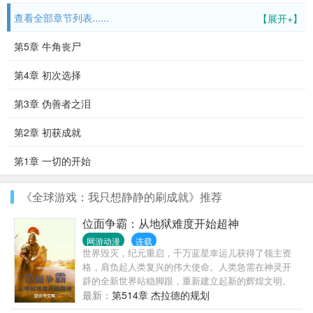
查看全部章节列表......
【展开+】
第5章 牛角丧尸
第4章 初次选择
第3章 伪善者之泪
第2章 初获成就
第1章 一切的开始
《全球游戏：我只想静静的刷成就》推荐
位面争霸：从地狱难度开始超神
网游动漫
连载
世界毁灭，纪元重启，千万蓝星幸运儿获得了领主资
格，肩负起人类复兴的伟大使命。人类急需在神灵开
辟的全新世界站稳脚跟，重新建立起新的辉煌文明。
赵翰林在面临重活一世的命运抉择时，毅然选择了地
最新：
第514章 杰拉德的规划
狱模式开局，获得了非凡的回报，从此开启了一位传