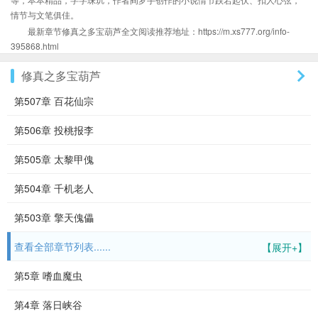
情节与文笔俱佳。
最新章节修真之多宝葫芦全文阅读推荐地址：https://m.xs777.org/info-
395868.html
修真之多宝葫芦
第507章 百花仙宗
第506章 投桃报李
第505章 太黎甲傀
第504章 千机老人
第503章 擎天傀儡
查看全部章节列表......
【展开+】
第5章 嗜血魔虫
第4章 落日峡谷