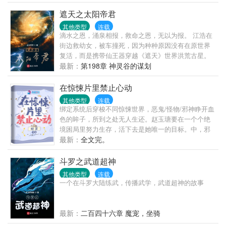
遮天之太阳帝君
其他类型
连载
滴水之恩，涌泉相报，救命之恩，无以为报。 江浩在
街边救幼女，被车撞死，因为种种原因没有在原世界
复活，而是携带仙王器穿越《遮天》世界洪荒古星。
大学毕业先入昆仑龙山，获得太阳神体，出昆仑后镇
最新：
第198章 神灵谷的谋划
西土，随后入星空，至北斗，走上了万族争渡的成帝
路。 且看江浩能够在这个登天路、踏歌行、弹指遮天
在惊悚片里禁止心动
的世界做出怎么一番伟业吧！ 【PS】:本文保证不舔
其他类型
连载
叶凡，不走叶凡老路，不争叶凡机缘，兄弟姐妹们放
绑定系统后穿梭不同惊悚世界，恶鬼/怪物/邪神睁开血
心食用！
色的眸子，所到之处无人生还。赵玉瑭要在一个个绝
境困局里努力生存，活下去是她唯一的目标。中，邪
神降临，伸手将她拉入深井。“我允许你做我的侍者，
最新：
全文完。
你将永远追随我，依赖我，接受我的庇佑。...
斗罗之武道超神
其他类型
连载
一个在斗罗大陆练武，传播武学，武道超神的故事
最新：
二百四十六章 魔宠，坐骑