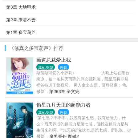
第3章 大地甲术
第2章 来者不善
第1章 多宝葫芦
《修真之多宝葫芦》推荐
霸道总裁爱上我
其他类型
连载
敲萌敲可爱的小萝莉> —————— 大晚上站在阳台
乘凉，被一条从天而降的胖次砸到脸，阮星辰将罪魁
祸首拉进了警察局。 男人拿出支票，薄唇轻启：“私
了。” “……” 好吧，被胖次砸一下，十万块钱轻松到
最新：
第263章 全文完
手，这是好事。 随后就其他赔偿事宜，男人再次丢出
一张支票，“只摸了一边，五万。” 阮星辰才明白，原
偷星九月天里的超能力者
来在男人眼中，欧派是分单双的。 …… 后来，阮星辰
其他类型
连载
发现怪大叔他不仅是个三十多岁的老光棍，还是某跨
“第七感？不不不，我没有第七感，我有超能力，什
国企业的大总裁。 再后来，她陷入困境，总裁大叔向
么？后天养成的超能力是第七感，但我这超能力是与
她抛出了橄榄枝。 “和我结婚，钱随便花，卡随便刷，
生俱来的啊。”“先天的超能力也是第七感，所以说，少
坏人我替你收拾。” 条件太过诱人，于是阮星辰欢欢喜
年，拯救世界吧！”“好吧，你说是就是，等等，你这是
最新：
魔界番外 魔树2