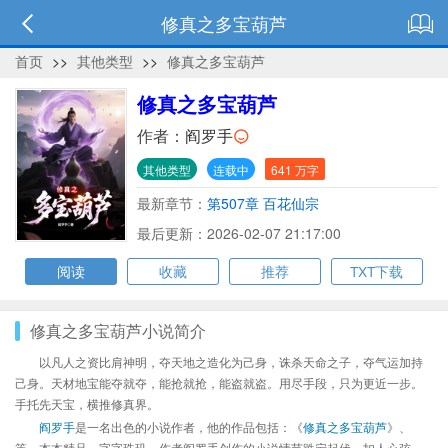
修真之多宝葫芦
首页
>>
其他类型
>>
修真之多宝葫芦
修真之多宝葫芦
作者：
阎罗手
其他类型
连载中
641 万字
最新章节：
第507章 百花仙宗
最后更新：2026-02-07 21:17:00
阅读
收藏
推荐
TXT下载
修真之多宝葫芦小说简介
以凡人之资比肩神明，夺天地之造化为己身，诛杀天命之子，夺气运加持
己身。天材地宝能夺就夺，能抢就抢，能盗就盗。用尽手段，只为更近一步。
手托先天宝，横推修真界。
阎罗手
是一名出色的小说作者，他的作品包括：《
修真之多宝葫芦
》、
等，本本精品，字字珠玑，作者阎罗手创作的小说情节跌宕起伏、扣人心弦，