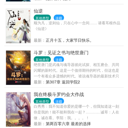
喜的把自己嫁了。 然而婚后—— “眼睛只能看我，心
传销吧！”至此，少年长蛇踏上了VV学院拯救世界的...
里只能想我，远离除了我以外的所有男性。” “霸道！
仙逆
大叔你简直不是人。” “嗯，你昨晚说我是禽 “……”
其他类型
连载
顺为凡，逆则仙，只在心中一念间…… 请看耳根作品
《仙逆》
最新：
正月十五，大家节日快乐。
斗罗：见证之书与绝世唐门
其他类型
连载
绝世唐门是武魂与魂导器彼此试探、相互磨合、共同
闪耀的新时代。这是一个值得期待的时代，但这也是
一个有着众多遗憾的时代。谁说魂导器的最新技术只
能在日月大陆寻找？谁说关爱小师弟的师姐只能在大
最新：
第307章 返回学院2
结局团圆？在见证之书的见证下，让斗罗大陆提前迎
来魂导器盛世吧。
我在终极斗罗约会大作战
其他类型
连载
白秀秀：我不知道你爱的是哪一个，但我知道这一刻
你是我的！能不能和我在一起？…………诚哥：人在
做，诚在看。李陌：我。。。。！
最新：
第两百零六章 最差的选择