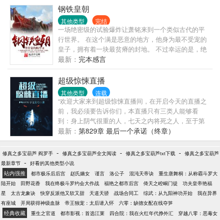
钢铁皇朝
其他类型
完结
一场绝密级的试验爆炸让萧铭来到一个类似古代的平
行世界。 在这个满是恶意的地方，他身为最不受宠的
皇子，拥有着一块最贫瘠的封地。 不过幸运的是，绝
密试验中一个名为科技晶石的物品跟随他一起来到这
最新：
完本感言
里，让他拥有了升级科技树的能力。 于是，他在自己
的封地开始种种田，搞搞工业的悠闲生活。 而面对他
超级惊悚直播
那些不友善的兄妹们，他一向遵循的格言是——朋友
其他类型
连载
来了有美酒，豺狼来了有猎枪。
“欢迎大家来到超级惊悚直播间，在开启今天的直播之
前，我必须要告诉你们，本直播只有三类人能够看
到：身上阴气很重的人，七天之内将死之人，至于第
三种，我不便细说，只能给你们一个忠告——小心身
最新：
第829章 最后一个承诺（终章）
后！”
-
-
-
修真之多宝葫芦 阎罗手
修真之多宝葫芦全文阅读
修真之多宝葫芦txt下载
修真之多宝葫芦
-
最新章节
好看的其他类型小说
站内强推
都市极乐后后宫
赵氏嫡女
谨言
洛公子
混沌天帝诀
重生唐舞桐：从称霸斗罗大
陆开始
田野花香
我在终极斗罗约会大作战
福艳之都市后宫
倚天之崆峒门徒
功夫皇帝艳福
星
太古龙象诀
快穿反派他又软又甜
天道天骄
战场合同工
综武：从九阳神功开始
我在异界
有座城
开局获得神级血脉
帝王独宠：太后请入怀
六零：缺德女配在线夺笋
经典收藏
重生之官道
都市影视：首选江莱
四合院：我在火红年代挣外汇
穿越八零：恶毒女