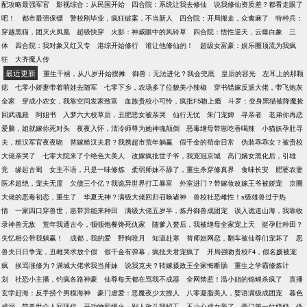
配攻略最强军官
影视综合：从民国开始
四合院：系统让我去修仙
说我修仙资质差？都看走眼了
吧！
都市最强保镖
警校刚毕业，疯狂破案，不当新人
四合院：开局搬走，众禽麻了
特种兵：
穿越黑猫，团灭火凤凰
超级快穿
火影：神威眼中的风铃草
四合院：悟性逆天，云爆白象
三
体
四合院：我对象又红又专
港综开始修行
谁让他修仙的！
超级女富豪：娱乐圈顶流为我疯
狂
大齐魔人传
最近更新
重生千禧，从八岁开始摆摊
御兽：无法进化？我会兜底
皇后的容光
左耳上的那颗
痣
七零小娇妻带着萌娃去随军
七零下乡，农场多了位貌美小辣椒
穿书错嫁反派大佬，带飞炮灰
全家
穿成小农女，我靠空间发家致富
血族贵校小可怜，疯批F5吻上瘾
斗罗：变身黑猫被降魔捡
回武魂殿
阿姐书
入梦六大校草后，丑肥恶女被亲哭
仙行无忧
朱门宠婢
寻亲者
老弟你再恋
爱脑，姐就嫁你死对头
夜夜入怀，清冷师尊为她神魂颠倒
恶毒继母带崽吃香喝辣
小猫妖孕肚寻
夫，糙汉军官夜夜吻
替嫁糙汉夫君？我携超市荒年躺赢
假千金的苟命日常
伪装乖乖女？被贵校
大佬亲哭了
七零大院来了个绝色大美人
改嫁疯批世子爷，我宠冠京城
高门嫡女黑化后，引雄
竞
缘起古蜀
女主不语，只是一味修炼
柔弱师妹不舔了，重生杀穿修真界
食味长安
肥婆农妻
医术超绝，宠夫无度
欠债三个亿？我诡异世界打工暴富
外室进门？带嫁妆改嫁王爷被娇宠
京圈
大佬的恶毒初恋，重生了
华夏无神？满级大佬回归召唤诸神
兽校社恐雌性！s级雄兽过于热
情
一家四口穿兽世，崽带异能来种田
满级大佬五岁半，炼丹御兽成团宠
误入诡道山海，我靠收
录神兽无敌
荒年我通古今，顿顿饱餐馋死仇家
随爹入赘后，我被继母全家宠上天
挺孕肚种田？
失忆相公带我躺赢！
成都，我的爱
野狗咬月
知温赴寒
替师姐网恋，翻车被仙尊们宠坏了
恶
兽夫日日争宠，丑雌哭求放个假
假千金有弹幕，疯批夫君宠疯了
开局强吻贵校F4，假名媛被宠
疯
挨骂涨修为？满城大佬求我当师妹
说我克夫？转嫁摄政王全家悔断肠
重生之学霸修炼计
划
社恐小主播，钓疯各路神豪
仙尊每天都在骂我不成器
全网禁惹！温小姐的锦鲤杀疯了
直播
玄学赶海：反手捞个男模海神
豪门虐爱：恶魔夜少太撩人
八零凝脂美人，婴语满级成团宠
暮色
成溺
带兽世众人回现代，开动物园爆火
别人政斗我招工，不小心成女帝了
豪门第一姑奶奶
伪