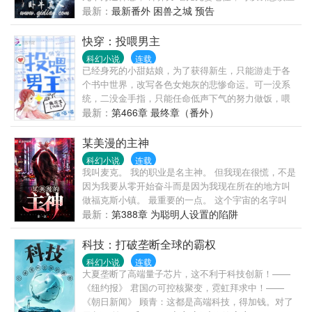
一个星球！” 李耀卓立于无尽星海之上，看着眼前的庞
最新：
最新番外 困兽之城 预告
然大物，心中默默计算： “把这艘战舰拆成废铁，我需
要——7秒钟！” …… 修真40000年代，一个普普通通
快穿：投喂男主
的边境少年，咆哮星辰，主宰银河的热血传奇！
科幻小说
连载
已经身死的小甜姑娘，为了获得新生，只能游走于各
个书中世界，改写各色女炮灰的悲惨命运。可一没系
统，二没金手指，只能任命低声下气的努力做饭，喂
养各色男主。还好诸为男主都不挑食，都选择只被女
最新：
第466章 最终章（番外）
主投喂。毕竟人家男主都说了：“要么吃饭，要么吃
你，毕竟，你才是主食，嗯？”
某美漫的主神
科幻小说
连载
我叫麦克。 我的职业是名主神。 但我现在很慌，不是
因为我要从零开始奋斗而是因为我现在所在的地方叫
做福克斯小镇。 最重要的一点。 这个宇宙的名字叫
做：漫威！ …… 许多年后，当复仇者们想起往事，他
最新：
第388章 为聪明人设置的陷阱
们之所以会成为现在这样的原因是来自于贾维斯对一
个对话框按了> 书友群号：868565490
科技：打破垄断全球的霸权
科幻小说
连载
大夏垄断了高端量子芯片，这不利于科技创新！——
《纽约报》 君国の可控核聚变，霓虹拜求中！——
《朝日新闻》 顾青：这都是高端科技，得加钱。对了