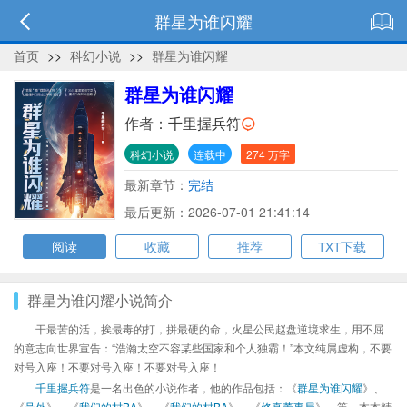
群星为谁闪耀
首页
>>
科幻小说
>>
群星为谁闪耀
群星为谁闪耀
作者：
千里握兵符
科幻小说
连载中
274 万字
最新章节：
完结
最后更新：2026-07-01 21:41:14
阅读
收藏
推荐
TXT下载
群星为谁闪耀小说简介
干最苦的活，挨最毒的打，拼最硬的命，火星公民赵盘逆境求生，用不屈
的意志向世界宣告：“浩瀚太空不容某些国家和个人独霸！”本文纯属虚构，不要
对号入座！不要对号入座！不要对号入座！
千里握兵符
是一名出色的小说作者，他的作品包括：《
群星为谁闪耀
》、
《
号外
》、《
我们的村BA
》、《
我们的村BA
》、《
修真董事局
》、等，本本精