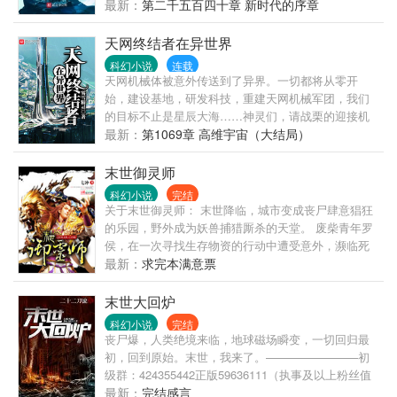
霓虹还是好好发展旅游业，能源从大夏进口吧。
最新：
第二千五百四十章 新时代的序章
天网终结者在异世界
科幻小说
连载
天网机械体被意外传送到了异界。一切都将从零开
始，建设基地，研发科技，重建天网机械军团，我们
的目标不止是星辰大海……神灵们，请战栗的迎接机
械纪元的降临吧……
最新：
第1069章 高维宇宙（大结局）
末世御灵师
科幻小说
完结
关于末世御灵师： 末世降临，城市变成丧尸肆意猖狂
的乐园，野外成为妖兽捕猎厮杀的天堂。 废柴青年罗
侯，在一次寻找生存物资的行动中遭受意外，濒临死
亡，却激活了无意中得来的御灵指环，拥有了御使丧
最新：
求完本满意票
尸和妖兽的逆天能力。 当无数幸存者为了生存苦苦挣
扎之时，罗侯凭借着御灵指环，走上了自己无比彪悍
末世大回炉
的成长之路。 别人浴血奋战在丧尸、妖兽之间，罗侯
科幻小说
完结
则跟在自己的灵宠后面拾取战利品！ 别人努力修炼而
丧尸爆，人类绝境来临，地球磁场瞬变，一切回归最
效果甚微，罗侯即使在睡觉也在不断的变强！ …… 有
初，回到原始。末世，我来了。————————初
恩于我者，我当十倍还之；有仇于我者，我定百倍报
级群：424355442正版59636111（执事及以上粉丝值
之！——罗侯 ...
者欢迎敲门） 各位书友要是觉得《末世大回炉》还不
最新：
完结感言