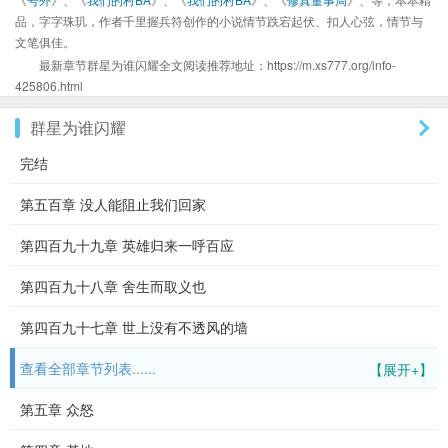
品，字字珠玑，作者千里握兵符创作的小说情节跌宕起伏、扣人心弦，情节与
文笔俱佳。
最新章节群星为谁闪耀全文阅读推荐地址：https://m.xs777.org/info-
425806.html
群星为谁闪耀
完结
第五百章 没人能阻止我们回家
第四百九十九章 英雄归来一呼百应
第四百九十八章 舍生而取义也
第四百九十七章 世上没有不透风的墙
查看全部章节列表......
【展开+】
第五章 众怒