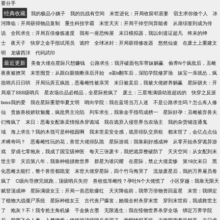
要分手
经典收藏
我的极品小姨子
我的抗战有空间
末世进化：开局收留邻居妻
宿主求你做个人
冰
河降临：开局获得物品复制
重生科技学霸
末世天灾：开局干掉空间异能者
从港综签到成为传
说
全民求生：开局百倍修炼速度
我有一座恐怖屋
末日模拟器，我以剑道证超凡
终末的绅
士
夜天子
快穿之金手指试用员
诡狩
全球冰封：开局获得修改器
悠然仙途
在废土上重建文
明
龙啸西洋
代码武印
最近更新
美食大佬在星际只想赚钱
公路求生：我开破面包车带妹躺赢
偷养N个疯批后，丑雌
夜夜被撩哭
末世囤货：从跟白眼狼断亲后开始
o装b翻车后，深陷学院修罗场
妹宝一亲就怂，疯
批哨兵日日哄
开局玩弄五疯批，恶毒雌性被亲哭
末日被卖后，我被大佬娇养躺赢
星际驯夫：开
局扇了SSS级哨兵
星农场出品必精品，全星际抢疯了
废土：三星堆满级幼崽超凶的
快穿之反派
boss我的爱
我在星际重塑华夏文明
哨向学院：我在蓝塔当万人迷
不是公路求生吗？怎么有人修
仙
贵族兽校娇软魅魔，疯批男主沦陷
列车求生，我靠金手指苟成榜一
星际好孕：丑雌被弃兽夫
们悔疯了
末日：恶毒女配靠卖情报杀穿诡域
我在诡异入侵世界当农场主
我的杂货铺连通鬼
域
海上求生？我的木筏可是种植园啊
我末世卖安全感，诡异排队交房租
都末世了，会亿点点仙
术稀奇吗？
恶毒雌性玩的花，兽世大佬排队跪
星际游戏：我靠刷好感成神
从零开始杀穿诡异游
戏
穿成七零炮灰，我成了国宝级神医
每天三张废卡，我把诡异整破防了
天灾空间：从女配到末
世主宰
灾后第八年，我靠种植拯救世界
群星为谁闪耀
在星际，禁止大佬卖惨
第19次末日
黑
化恶雌太能打，整个兽世都跪宠
末世大佬穿星际，四个竹马悔哭了
流放废星后，我的万界雇员卷
疯了
C级向导撩完就跑，顶级哨兵失控
兽校低等雌性？孕吐N个大佬慌了
小区穿越：我靠无限天
赋登顶成神
星际满级女王：开局一首恋歌爆红
天灾降临前，我带万倍物资回蓝星
末世：我绑定
了植物大战僵尸系统
星际种植女王
古代丧尸爆发，她领全村杀穿末世
穿到末世前，我成救世主
了
炮灰？不！我专抢主角机缘
千金换古墨
无限逃生：我在怪物世界杀穿全场
绑定万界学院