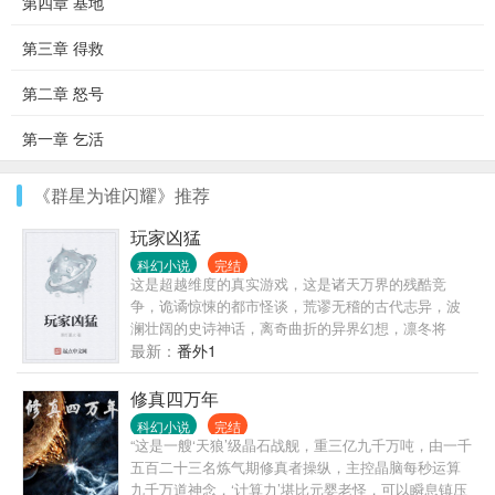
第四章 基地
第三章 得救
第二章 怒号
第一章 乞活
《群星为谁闪耀》推荐
玩家凶猛
科幻小说
完结
这是超越维度的真实游戏，这是诸天万界的残酷竞
争，诡谲惊悚的都市怪谈，荒谬无稽的古代志异，波
澜壮阔的史诗神话，离奇曲折的异界幻想，凛冬将
至，魔潮起时。命如草芥，由天不由我，自强不息，
最新：
番外1
由我不由天。
修真四万年
科幻小说
完结
“这是一艘‘天狼’级晶石战舰，重三亿九千万吨，由一千
五百二十三名炼气期修真者操纵，主控晶脑每秒运算
九千万道神念，‘计算力’堪比元婴老怪，可以瞬息镇压