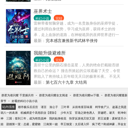
错的话请不要忘记向您>
巫界术士
科幻小说
完结
雷林带着智脑穿越，成为一名贵族身份的巫师学徒，
通过利用自身优势，学习成为巫师，获得术士的传
承，走上血脉的道路，在神秘诡异的巫师世界进行一
系列探险，最后获得永恒的故事。
最新：
完本感言兼推新书武林半侠传
我能升级避难所
科幻小说
完结
直径十公里的陨石撞击蓝星，人类的绝命拦截能否拯
救自己的命运？ 撞击所掀起的尘埃遮蔽了天空，令世
界陷入了将持续上百年暗无天日的极寒长夜。 不见天
日的地表因为缺少了阳光的照耀而陷入了零下几十度
最新：
第七百六十九章 大结局
的极寒。 在这样的末日之下，只有一个自己挖的避难
所与捡到的升级系统，陈新该如何渡过末日的危机，
-
-
-
群星为谁闪耀 千里握兵符
群星为谁闪耀全文阅读
群星为谁闪耀txt下载
群星为谁闪耀最新
让自己活下来？ 人类文明是否能够延续，希望的火种
-
章节
好看的科幻小说小说
能否照亮这个寒夜为人类带去温暖？ 命运已经给出了
站内强推
都市极乐后后宫
谨言
洛公子
三叶草
从前有座百味屋
柯学捡尸人
盗墓之我是
考题，人类是否能够交出和当年被灭绝的恐龙不一样
胡八一的表弟
机械师是个高危职业【星际】
少年大宝
官场之财色诱人
穿越吧，诸天
乾坤剑
的答卷？ 本书背景设定有参考幽灵校长的千本科幻第
神
三国：签到三年，成为绝世战神
我的贴身校花
快穿反派他又软又甜
邪王追妻：废材逆天小
58、59期内容，特此声明。 书友群671488155
姐
甜婚第一宠：总裁，蜜蜜吻
江南第一媳
帝王独宠：太后请入怀
疯了吧？刚成神豪，拜金女