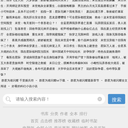
后，我带飞全人类
入梦撩拨：娇娇被顶级哨兵亲哭了
觉醒情报系统，末世囤货养崽躺赢
末日求
生：开局绑定房车囤货
末世炮灰全家重生，白眼狼悔断肠
男主的白月光又双叒叕看过来了
手握
小可怜剧本，反杀不过分吧？
掐指一算：星际无嗣？我有系统！
废品站通万界，靠捡破烂暴富
了
酸雨来临前，我先肝出安全堡垒
恶龙是嘤嘤怪？可全星际都想宠她
救命！这末世逼得我疯狂
空间囤货
末世：每天签到一个兽形老公？！
全蓝星蹲我异界逃亡直播
玩弄阴湿反派后，兽人崽
崽找上门
坠落兽世：回收帝国元帅开启修仙
机甲维修师她什么都会亿点点
我在废土经营房车餐
厅
全星际都在嗑我俩
重生末世，我带闺蜜囤疯了
快穿之无限种田
游戏入侵：我靠无限吞噬杀
疯了！
夜夜共感腹黑哨兵，娇娇被抢宠
我在末世卖中餐，捡个战神当保安
末世没异能？但我有
十二个兽夫
身怀神农穿废土，冷面元帅宠上天
末日求生：我在海上建堡垒
星际万人迷，全星系
大佬的白月光
我在星际福利院当院长
请叫我诸天中转站站长
好孕快穿：绝色虫皇她鱼塘炸
了
毒医在星际
穿成病弱贵族千金后身陷修罗场
开局学校尸变？我靠修仙带赢全班
地球人，被
五大兽星贵族饲养
时空裂缝之救赎
末日公交，摆摊养出终极BOSS
小雌性玩弄兽校大佬后，被
亲坏了
大佬她不做炮灰，各年代逆袭虐渣
大学毕业后末世来了
说好星际争霸，你咋带队要
饭？
-
-
-
群星为谁闪耀 千里握兵符
群星为谁闪耀txt下载
群星为谁闪耀最新章节
群星为谁闪耀全文
-
阅读
好看的科幻小说小说
搜索
书库
分类
作者
全本
排行
首页
点击榜
推荐榜
收藏榜
临时书架
电脑版
全部小说
最近更新
网站地图
会员书架