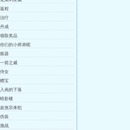
 返程
 治疗
 丹成
章 领取奖品
章 你们的小师弟呢
 炼器
章 一箭之威
 侍女
 赠宝
章 入画的下落
 暗影楼
章 血煞宗来犯
 伪装
 激战