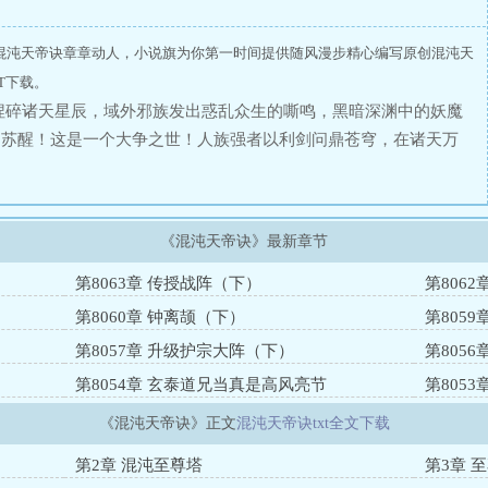
混沌天帝诀章章动人，小说旗为你第一时间提供随风漫步精心编写原创混沌天
T下载。
捏碎诸天星辰，域外邪族发出惑乱众生的嘶鸣，黑暗深渊中的妖魔
中苏醒！这是一个大争之世！人族强者以利剑问鼎苍穹，在诸天万
天帝诀，从微末中崛起，踏上万界征程！一念崩星海，一念裂苍
诸天神域，谁敢争锋？这，就是天帝之威！
《混沌天帝诀》最新章节
第8063章 传授战阵（下）
第806
第8060章 钟离颉（下）
第805
第8057章 升级护宗大阵（下）
第805
第8054章 玄泰道兄当真是高风亮节
第805
要送给我
《混沌天帝诀》正文
混沌天帝诀txt全文下载
第2章 混沌至尊塔
第3章 