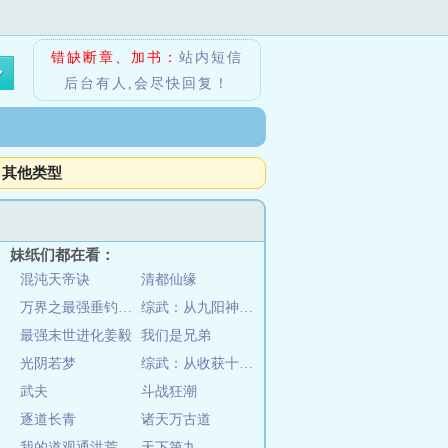
错缺断章、加书：
站内短信
后台有人,会尽快回复！
其他类型
妹纸们都在看：
混沌天帝诀
清都仙缘
万界之最强垂钓系统
综武：从九阳神功开始
最强末世进化姜毅
我们是兄弟
光阴若梦
综武：从收获十二横练铁布衫开始
武夫
斗战狂潮
逐道长青
诸天万古道
我的道观通洪荒
天下第九