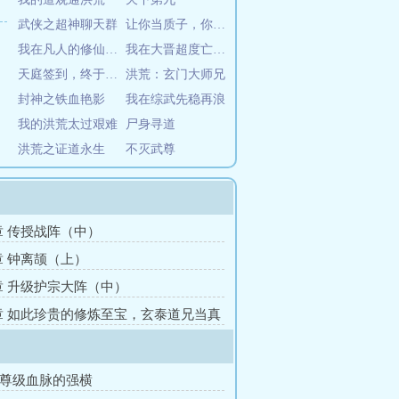
武侠之超神聊天群
让你当质子，你追敌国女帝？
我在凡人的修仙日记
我在大晋超度亡灵一百年
天庭签到，终于等来大闹天宫
洪荒：玄门大师兄
封神之铁血艳影
我在综武先稳再浪
我的洪荒太过艰难
尸身寻道
洪荒之证道永生
不灭武尊
2章 传授战阵（中）
9章 钟离颉（上）
6章 升级护宗大阵（中）
3章 如此珍贵的修炼至宝，玄泰道兄当真
？
至尊级血脉的强横