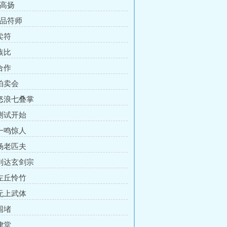
柳高扬
一品符师
卖符
族比
合作
 拍卖会
 怒浪七叠掌
 测试开始
 一鸣惊人
 杨老匹夫
 到达玄剑宗
 左丘怜竹
 无上武体
围堵
律堂