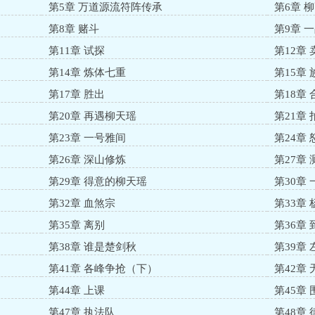
第5章 万道源流符阵传承
第6章 
第8章 赌斗
第9章 
第11章 试探
第12章 
第14章 炼体七重
第15章 
第17章 胜出
第18章 
第20章 再遇柳天瑶
第21章
第23章 一号雅间
第24章
第26章 深山修炼
第27章
第29章 得意的柳天瑶
第30章
第32章 血煞宗
第33章
第35章 离别
第36章
第38章 谁是楚剑秋
第39章
第41章 各峰争抢（下）
第42章
第44章 上课
第45章 
第47章 执法队
第48章 