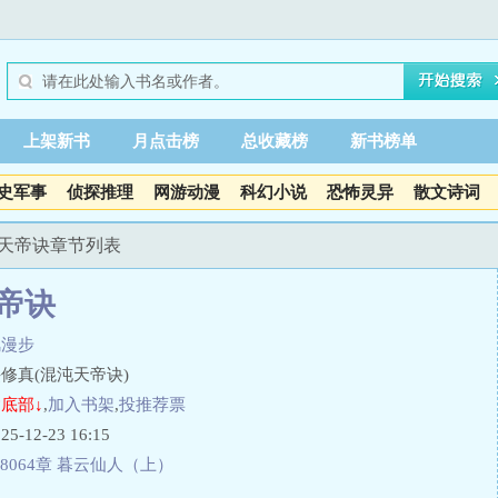
上架新书
月点击榜
总收藏榜
新书榜单
史军事
侦探推理
网游动漫
科幻小说
恐怖灵异
散文诗词
沌天帝诀章节列表
帝诀
风漫步
修真(混沌天帝诀)
底部↓
,
加入书架
,
投推荐票
12-23 16:15
8064章 暮云仙人（上）