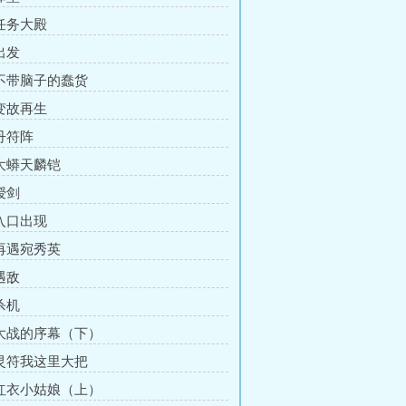
 任务大殿
出发
 不带脑子的蠢货
 变故再生
 丹符阵
 大蟒天麟铠
授剑
 入口出现
 再遇宛秀英
遇敌
杀机
 大战的序幕（下）
 灵符我这里大把
 红衣小姑娘（上）