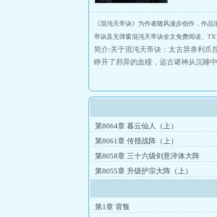
《混沌天帝诀》为作者随风漫步创作，作品
帝诀及无弹窗混沌天帝诀全文免费阅读、TX
简介:关于混沌天帝诀：太古异兽利爪
睁开了邪异的血瞳，远古诸神从沉睡
族中挺起不屈脊梁！楚剑秋偶得混沌
穹！一念诛妖鬼，一念葬神魔！俯瞰
第8064章 暮云仙人（上）
第8061章 传授战阵（上）
第8058章 三十六级剑意淬体大阵
第8055章 升级护宗大阵（上）
第1章 背叛