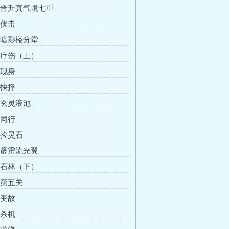
章 晋升真气境七重
 伏击
章 暗影楼分堂
章 疗伤（上）
 现身
 抉择
章 玄灵液池
 同行
 捡灵石
章 霹雳流光翼
章 石林（下）
 第五关
 变故
 杀机