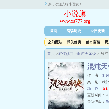
亲，欢迎光临小说旗！
小说旗
www.xs777.org
首页
阅读历史
今日更新
玄幻魔法
武侠修真
都市言情
历
首页
>
武侠修真
>
混沌天帝诀
> 混
混沌天
作 者：
随
类 别：武侠
动 作：
直达
更新时间：2025-
最新连载：
第