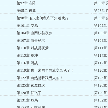
第92章 布阵
第93章 
第95章 逃离
第96章
第98章 咱夫妻俩私底下知道就行
第99章
第101章 交易
第102章
第104章 血网妖娄夜梦
第105章
第107章 血蛊秘术
第108章
第110章 对战娄夜梦
第111章
第113章 秦冲
第114
第116章 混战
第117
第119章 接下来的事情就交给我了！
第120章
第122章 自然是听我男人的！
第123章
第125章 玄魔血珠
第126
第128章 韩飞宇
第129
第131章 危局
第132
第134章 冲破封印
第135