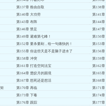
第137章 咎由自取
第138章
第140章 大功劳
第141章
第143章 布阵
第144章
第146章 禁足
第147
第149章 避难第七峰！
第150
第152章 要杀要剐，给一句痛快的！
第153章
！
第155章 你这些天是不是脑子进水了
第156
第158章 冲突
第159章
第161章 打造空间法宝
第162章
第164章 楚皎月的困境
第165
第167章 想死还是想活
第168章
矩矩
第170章 再临
第171
第173章 下毒
第174章
第176章 跟踪
第177章