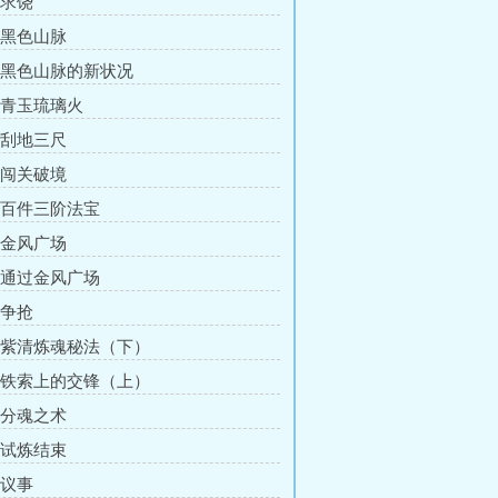
 求饶
章 黑色山脉
章 黑色山脉的新状况
章 青玉琉璃火
章 刮地三尺
章 闯关破境
章 百件三阶法宝
章 金风广场
章 通过金风广场
 争抢
章 紫清炼魂秘法（下）
章 铁索上的交锋（上）
章 分魂之术
章 试炼结束
 议事