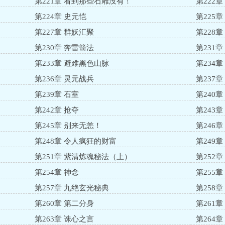
第221章 看到那些石雕没有！
第222章
第224章 史元恺
第225
第227章 群妖汇聚
第228
第230章 奔雷箭法
第231
第233章 避难黑色山脉
第234
第236章 灵元战兵
第237
第239章 石室
第240
第242章 抢夺
第243
第245章 别来无恙！
第246
第248章 令人疯狂的财富
第249章
第251章 紫清炼魂秘法（上）
第252
第254章 神念
第255
第257章 九绝玄光秘典
第258
第260章 第二分身
第261
第263章 诛心之言
第264章