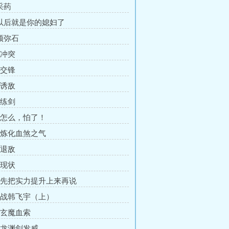
采药
 以后就是你的媳妇了
 须弥石
 冲突
 交锋
 诱敌
 练剑
章 怎么，怕了！
章 炼化血煞之气
 退敌
 现状
章 先把实力提升上来再说
章 战韩飞宇（上）
章 玄魔血索
章 龙渊剑发威