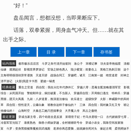
“好！”
盘岳闻言，想都没想，当即果断应下。
话落，双拳紧握，周身血气冲天。但……就在其
出手之际。
上一章
目 录
下一章
存书签
站内强推
都市极乐后后宫
斗罗之朱竹清开始签到
洛公子
宋檀记事
功夫皇帝艳福星
清都
仙缘
观潮起伏
影视世界梦游记
官场之财色诱人
陆少蜜宠：前妻在上
英格兰热刺王朝
这个
主角明明很强却异常谨慎
天道天骄
战场合同工
穿越吧，诸天
江南第一媳
绝世道君
封神之
清平游记
[火影]我是卡卡西
婆媳一锅煮
经典收藏
重生之官道
四合院：我在火红年代挣外汇
穿越八零：恶毒女配攻略最强军官
影视
综合：从民国开始
警校刚毕业，疯狂破案，不当新人
穿越四合院：开局狼口逃生
特种兵：穿越
黑猫，团灭火凤凰
九叔：八岁道童，推演道法修仙
欢乐道士
超级快穿
火影：神威眼中的风铃
草
四合院：悟性逆天，云爆白象
谁教你这样子修仙的？
三体
四合院：我对象又红又专
谁让
他修仙的！
山海时空
大秦总工她只想搞事业
大齐魔人传
风云之傲绝
最近更新
穿成当家主母，四个幼崽全是反派
呆萌世子妃：竹马夫君咬一口
古代娇娘穿七零，
冷面军官沦陷了
港夜熟色
御兽小师妹穿越，全村猪猪听号令
穿成小农女，我靠空间发家致
富
斗罗：变身黑猫被降魔捡回武魂殿
老弟你再恋爱脑，姐就嫁你死对头
缘起古蜀
柔弱师妹不