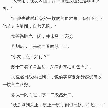
“大长老，秘境凶险，古神血髓反噬更是非同小
可。”
“让他先试试我夸父一族的气血冲刷，有何不可？
他若真有能耐，自然无惧。”
盘苍衡眸光一闪，并未马上反驳。
片刻后，目光转而看向苏十二。
“小友，意下如何？”
苏十二看了看盘岳，又看向掌心血色石片。
大荒逐日战体经到手，也确实需要亲身感受夸父
一族气血路数。
念头一闪而过，苏十二淡然开口。
“既是点到为止，试上一试，倒也无妨。不过……”