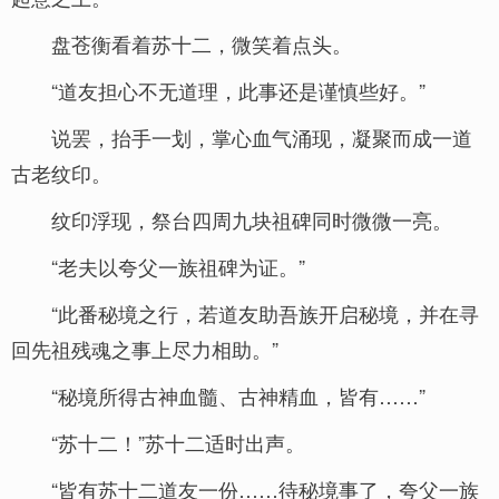
盘苍衡看着苏十二，微笑着点头。
“道友担心不无道理，此事还是谨慎些好。”
说罢，抬手一划，掌心血气涌现，凝聚而成一道
古老纹印。
纹印浮现，祭台四周九块祖碑同时微微一亮。
“老夫以夸父一族祖碑为证。”
“此番秘境之行，若道友助吾族开启秘境，并在寻
回先祖残魂之事上尽力相助。”
“秘境所得古神血髓、古神精血，皆有……”
“苏十二！”苏十二适时出声。
“皆有苏十二道友一份……待秘境事了，夸父一族