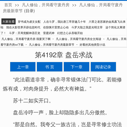
首页
>>
凡人修仙，开局看守废丹房
>>
凡人修仙，开局看守废丹
我要哭了啊
房最新章节
(目录)
大家在看
穿书成为虐文女配
人在斗罗，我比唐三早穿越几十年
六零之老苏家的金凤凰飞出来
啦
我在火影世界开辟信息时代
在惊悚片里禁止心动
斗罗大陆之我是光明主宰
这个简化太离谱
了！
斗罗：开局觉醒神圣巨龙
雷霆武神
幻想之心从吞噬开始
-
-
凡人修仙，开局看守废丹房 我要哭了啊
凡人修仙，开局看守废丹房全文阅读
凡人修仙，开局
-
-
看守废丹房txt下载
凡人修仙，开局看守废丹房最新章节
好看的其他类型小说
第4192章 盘岳求战
上一章
书 页
下一章
阅读记录
“此法霸道非常，确非寻常锻体法门可比。若能修
炼有成，对肉身提升，必然大有裨益。”
苏十二如实开口。
盘岳冷哼一声，脸上却隐隐多出几分傲然。
“那是自然。我夸父一族古法，岂是寻常修士功法