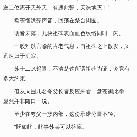
送二位离开天外天。有违此誓，天诛地灭！”
盘苍衡洪亮声音，回荡在祭台周围。
话音未落，九块祖碑表面血色纹络同时一闪。
一股难以言喻的古老气息，自祖碑之上散发，又
迅速归于沉寂。
苏十二眯起眼，不清楚这所谓祖碑为证，究竟有
多大约束。
但从周围几名夸父长者反应来看，盘苍衡此举，
显然并非随口一说。
至少在夸父一族内部，这份承诺分量不轻。
“既如此，此事苏某可以答应。”