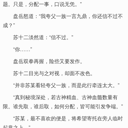
题。只是，分配一事，口说无凭。”
盘岳怒道：“我夸父一族一言九鼎，你还信不过不
成？”
苏十二淡然道：“信不过。”
“你……”
盘岳双拳再握，险些又要发作。
苏十二目光与之对视，却面不改色。
“并非苏某看轻夸父一族，而是此行牵连太大。”
“真到秘境深处，若古神精血、古神血髓数量有
限。谁先取，谁后取，如何分配，皆可能引发争端。”
“苏某，最不喜欢的便是，将希望寄托在旁人临时
起意之上。”