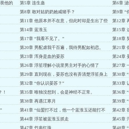
不畏他的
第5章 连生蛊
第6章 
第8章 敢对姑奶奶她咸猪手？
第9章 
第11章 他原本并不在意，但此时却是生出了些
第12章
好奇来。
第14章 蓝淮玉
第15章
第17章 “我看不见了。”
第18章
第20章 男配虐我千百遍，我待男配如初恋。
第21章
第23章 浑身是血的晏苏
第24章
第26章 浮笙理解小说里男主对手的心情了
第27章
身上。
第29章 直到现在，晏苏也没有弄清楚浮笙身上
第30章
的能力到底是什么
第32章 “你认识晏苏？”
第33章
？！
第35章 唯独没想到，会是神经不正常。
第36章
第38章 再遇江寒月
第39章
”
第41章 “仙盟打不过，他一个蓝淮玉还能打不
第42章
过吗？”
第44章 浮笙被蓝淮玉抓走
第45章
第47章 竹串红珠
第48章