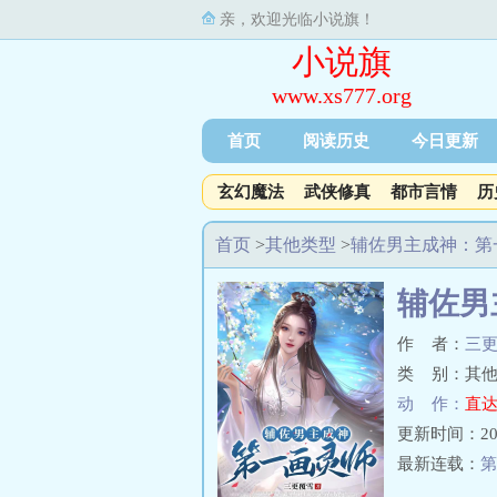
亲，欢迎光临小说旗！
小说旗
www.xs777.org
首页
阅读历史
今日更新
玄幻魔法
武侠修真
都市言情
历
首页
>
其他类型
>
辅佐男主成神：第
辅佐男
作 者：
三
类 别：其他
动 作：
直达
更新时间：2023-
最新连载：
第