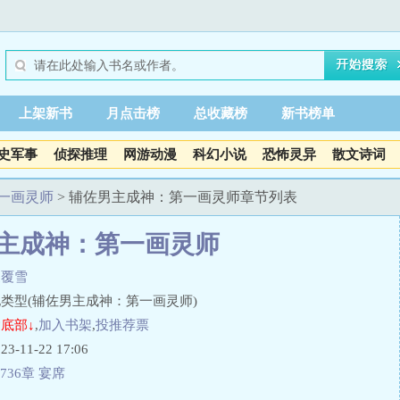
上架新书
月点击榜
总收藏榜
新书榜单
史军事
侦探推理
网游动漫
科幻小说
恐怖灵异
散文诗词
一画灵师
> 辅佐男主成神：第一画灵师章节列表
主成神：第一画灵师
更覆雪
类型(辅佐男主成神：第一画灵师)
底部↓
,
加入书架
,
投推荐票
11-22 17:06
736章 宴席