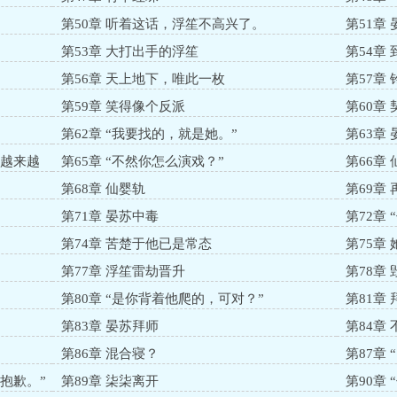
第50章 听着这话，浮笙不高兴了。
第51章
第53章 大打出手的浮笙
第54章
第56章 天上地下，唯此一枚
第57章 
第59章 笑得像个反派
第60章
第62章 “我要找的，就是她。”
第63章
话越来越
第65章 “不然你怎么演戏？”
第66章
第68章 仙婴轨
第69章
第71章 晏苏中毒
第72章
第74章 苦楚于他已是常态
第75章
第77章 浮笙雷劫晋升
第78章
第80章 “是你背着他爬的，可对？”
第81章
第83章 晏苏拜师
第84章
第86章 混合寝？
第87章
抱歉。”
第89章 柒柒离开
第90章