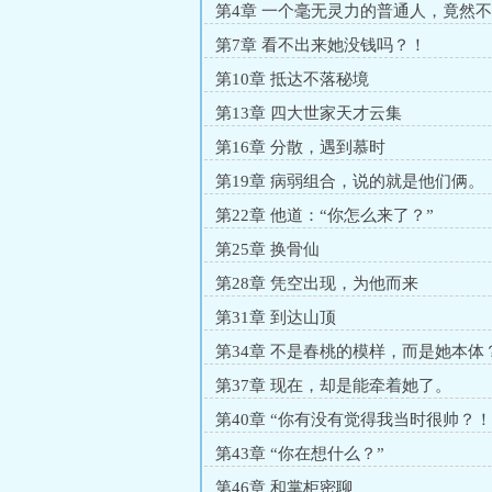
第4章 一个毫无灵力的普通人，竟然
威压？
第7章 看不出来她没钱吗？！
第10章 抵达不落秘境
第13章 四大世家天才云集
第16章 分散，遇到慕时
第19章 病弱组合，说的就是他们俩。
第22章 他道：“你怎么来了？”
第25章 换骨仙
第28章 凭空出现，为他而来
第31章 到达山顶
第34章 不是春桃的模样，而是她本体
第37章 现在，却是能牵着她了。
第40章 “你有没有觉得我当时很帅？！
第43章 “你在想什么？”
第46章 和掌柜密聊