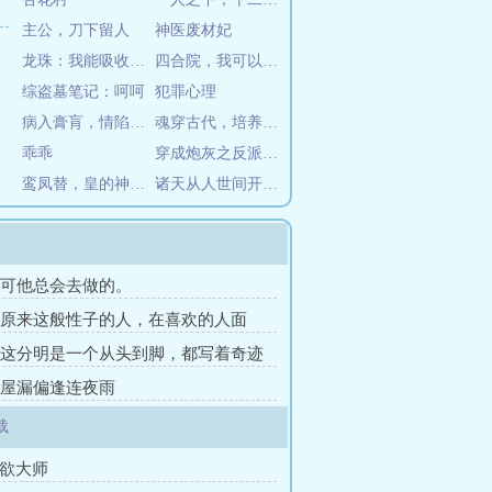
主公，刀下留人
神医废材妃
龙珠：我能吸收能量变强
四合院，我可以回到二十二世纪
综盗墓笔记：呵呵
犯罪心理
病入膏肓，情陷致命爱人
魂穿古代，培养男模赚钱搞权谋
乖乖
穿成炮灰之反派养成计划
鸾凤替，皇的神秘隐妃
诸天从人世间开始不留遗憾
章 可他总会去做的。
章 原来这般性子的人，在喜欢的人面
会拈酸吃味的
章 这分明是一个从头到脚，都写着奇迹
章 屋漏偏逢连夜雨
载
无欲大师