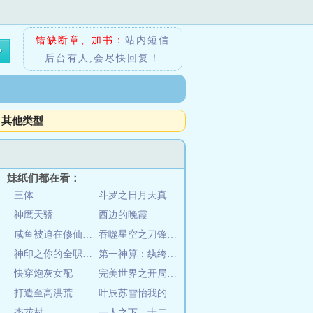
错缺断章、加书：
站内短信
后台有人,会尽快回复！
其他类型
妹纸们都在看：
三体
斗罗之日月天真
神鹰天骄
西边的晚霞
咸鱼被迫在修仙界搞内卷
吞噬星空之刀锋神王
神印之你的全职骑士
第一神算：纨绔大小姐
快穿炮灰女配
完美世界之开局便是准仙帝
打造至高洪荒
叶辰苏雪怡我的七个绝色师姐全文免费阅读大结局
杏花村
一人之下，十二符咒