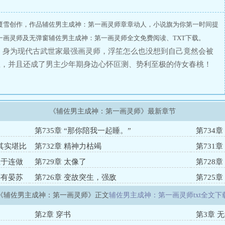
覆雪创作，作品辅佐男主成神：第一画灵师章章动人，小说旗为你第一时间提
一画灵师及无弹窗辅佐男主成神：第一画灵师全文免费阅读、TXT下载。
：身为现代古武世家最强画灵师，浮笙怎么也没想到自己竟然会被
里，并且还成了男主少年期身边心怀叵测、势利至极的侍女春桃！
时还是个刚刚家破人亡的少爷，身边尚存的唯一下属，便是原主这
说剧情里，春桃将男主身上仅有的钱财宝器骗完后便设计将其卖给
一炮灰反派。浮笙穿来时，原身春桃刚把男主卖入小倌馆，浮笙：
《辅佐男主成神：第一画灵师》最新章节
凭借一支画笔，兢兢业业护主，带着仇家遍地的美强惨男主东躲西
得强大。浮笙勤勤恳恳，只待走完全部剧情，在男主大道成神后好
第735章 “那你陪我一起睡。”
第734
笙却发现，男主看她的目光越来越奇怪，原书中那个修炼成痴的男
其实堪比
第732章 精神力枯竭
第731
高岭之花变纯情大狗？男主你正常点，我只是个侍女啊！-晏苏经
前，也是
至于连做
第729章 太像了
第728
为，猪狗不如，他一步一个血脚印，从泥泞中爬起，最终登上最高
的女子
还有晏苏
第726章 变故突生，强敌
第725
算按照上一世的轨迹再走一遍，但没想到，前世身边那个将他卖入
变数。
《辅佐男主成神：第一画灵师》正文
辅佐男主成神：第一画灵师txt全文下
第2章 穿书
第3章 