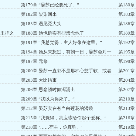
第179章 “晏苏已经要死了。”
第180
第182章 柒柒回来
第183
第185章 遇见冤大头
第186
海里挥之
第188章 她也确实有些想念他了
第189
第191章 “我总觉得，主人好像在这里。”
第192
第194章 她从未想过，有朝一日，晏苏会对一
第195
个女子如此喜欢
第197章 元修
第198
第200章 晏苏一直都不是那种心慈手软、或者
第201章
在意别人看法的人。
第203章 大比结束
第204章
第206章 思念顿时倾泻涌出
第207
啊？！
第209章 “我以为你死了。”
第210
第212章 晏苏实在有当白莲花的潜质
第213
第215章 “我觉得，我应该给你起个爱称。”
第216
了？
第218章 ‘……宿主，你真狗。’
第219