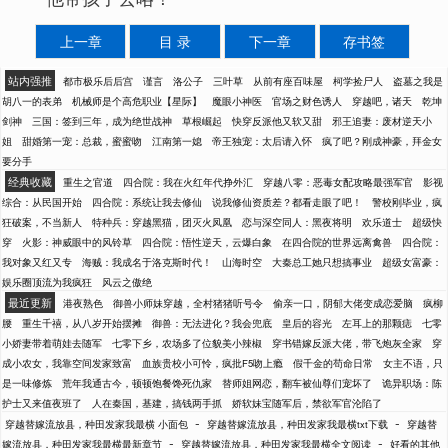
上一章
目 录
下一章
存书签
站内强推
都市极乐后后宫
谨言
洛公子
三叶草
从前有座百味屋
柯学捡尸人
盗墓之我是
胡八一的表弟
机械师是个高危职业【星际】
魔眼小神医
官场之财色诱人
穿越吧，诸天
乾坤
剑神
三国：签到三年，成为绝世战神
草根崛起
快穿反派他又软又甜
邪王追妻：废材逆天小
姐
甜婚第一宠：总裁，蜜蜜吻
江南第一媳
帝王独宠：太后请入怀
疯了吧？刚成神豪，拜金女
要分手
经典收藏
重生之官道
四合院：我在火红年代挣外汇
穿越八零：恶毒女配攻略最强军官
影视
综合：从民国开始
四合院：系统让我去修仙
说我修仙资质差？都看走眼了吧！
警校刚毕业，疯
狂破案，不当新人
特种兵：穿越黑猫，团灭火凤凰
恋与深空同人：黑夜将明
欢乐道士
超级快
穿
火影：神威眼中的风铃草
四合院：悟性逆天，云爆白象
在四合院的世界远离禽兽
四合院：
我对象又红又专
海贼：我成名于洛克斯时代！
山海时空
大秦总工她只想搞事业
超级女富豪：
娱乐圈顶流为我疯狂
风云之傲绝
最近更新
港夜熟色
御兽小师妹穿越，全村猪猪听号令
偷亲一口，阴郁大佬变成恋爱脑
疯柳
腰
重生千禧，从八岁开始摆摊
御兽：无法进化？我会兜底
皇后的容光
左耳上的那颗痣
七零
小娇妻带着萌娃去随军
七零下乡，农场多了位貌美小辣椒
穿书错嫁反派大佬，带飞炮灰全家
穿
成小农女，我靠空间发家致富
血族贵校小可怜，疯批F5吻上瘾
假千金的苟命日常
女主不语，只
是一味修炼
荒年我通古今，顿顿饱餐馋死仇家
替师姐网恋，翻车被仙尊们宠坏了
诡异职场：陈
护士又来值夜班了
人在秦国，基建，搞钱两手抓
娇软妹宝随军后，禁欲军官沦陷了
-
-
穿越替嫁流放县，种田发家我最横 小面包
穿越替嫁流放县，种田发家我最横txt下载
穿越替
-
-
嫁流放县，种田发家我最横最新章节
穿越替嫁流放县，种田发家我最横全文阅读
好看的其他