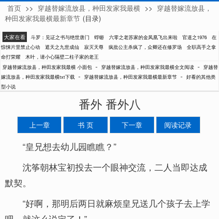
首页
>>
穿越替嫁流放县，种田发家我最横
>>
穿越替嫁流放县，
小面包
种田发家我最横最新章节
(目录)
大家在看
斗罗：见证之书与绝世唐门
蜉蝣
六零之老苏家的金凤凰飞出来啦
官道之1976
在
惊悚片里禁止心动
遮天之九世成仙
寂灭天尊
疯批公主杀疯了，众卿还在修罗场
全职高手之拿
命打荣耀
木叶，请小心隔壁二柱子家的老王
-
-
穿越替嫁流放县，种田发家我最横 小面包
穿越替嫁流放县，种田发家我最横全文阅读
穿越替
-
-
嫁流放县，种田发家我最横txt下载
穿越替嫁流放县，种田发家我最横最新章节
好看的其他类
型小说
番外 番外八
上一章
书 页
下一章
阅读记录
“皇兄想去幼儿园瞧瞧？”
沈筝朝林宝初投去一个眼神交流，二人当即达成
默契。
“好啊，那明后两日就麻烦皇兄送几个孩子去上学
吧，就这么说定了！”