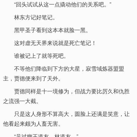
“回头试试从这一点撬动他们的关系吧。”
林东方记好笔记。
黑甲圣子看到这本本就脸一黑。
这对虚无天界来说就是死亡笔记！
谁被记上了就等死吧。
不等他们降临到下方的大星，寂雪域炼器盟盟
主，贾德便来到了天外。
贾德同样是十一境修为，但战力要比厉久和仇胜
之流强一大截。
只是这人身形不算高大，圆脸上还满是笑意，让
他看起来颇为人畜无害。
“见过幽王道友，林道友。”