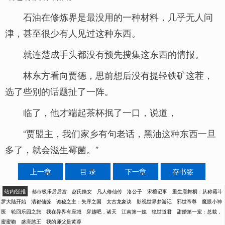
石油在修炼界是最没用的一种材料，几乎无人问
津，甚至很少有人见过这种东西。
就连楚成手头都没有预先搜集这东西的情报。
林东方看向贾德，思前想后没有提轻铁矿这茬，
选了些别的话题扯了一阵。
临了，他才端起茶杯抿了一口，说道，
“贾盟主，我们家乡有句老话，黑油这种东西一旦
多了，就会滋生霉菌。”
上一章
目 录
下一章
存书签
站内强推
都市极乐后后宫
赵氏嫡女
凡人修仙传
洛公子
宋檀记事
重生唐舞桐：从称霸斗
罗大陆开始
清都仙缘
诡秘之主：失序之国
太古龙象诀
影视世界梦游记
邪世帝尊
魔眼小神
医
轮回乐园之旅
我在异界有座城
穿越吧，诸天
江南第一媳
绝世道君
甜婚第一宠：总裁，
蜜蜜吻
盛唐憨王
我的师父是黄蓉