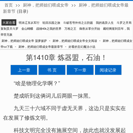
首页
>>
厨神，把师姐们喂成女帝
>>
厨神，把师姐们喂成女帝最
菠萝披萨
新章节
(目录)
大家在看
明末辽东从军行
轮回乐园之旅
斗破苍穹外传之云韵篇
我的诡异人生
斗罗之开局
复制昊天斗罗
金山蝴蝶
战锤40k之我的世界
万相之王
御兽从零分开始
藏经阁签到百年，我
举世无敌
-
-
厨神，把师姐们喂成女帝 菠萝披萨
厨神，把师姐们喂成女帝全文阅读
厨神，把师姐们喂成女
-
-
帝txt下载
厨神，把师姐们喂成女帝最新章节
好看的玄幻魔法小说
第1410章 炼器盟，石油！
上一章
书 页
下一章
阅读记录
“啥是物理化学啊？”
楚成听到这俩词儿后两眼一抹黑。
九天三十六域不同于虚无天界，这边只是实实在
在发展了修炼文明。
科技文明完全没有施展空间，故此也就没发展起