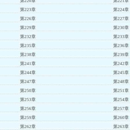
第220章
第221章
第223章
第224章
第226章
第227章
第229章
第230章
第232章
第233章
第235章
第236章
第238章
第239章
第241章
第242章
第244章
第245章
第247章
第248章
第250章
第251章
第253章
第254章
第256章
第257章
第259章
第260章
第262章
第263章