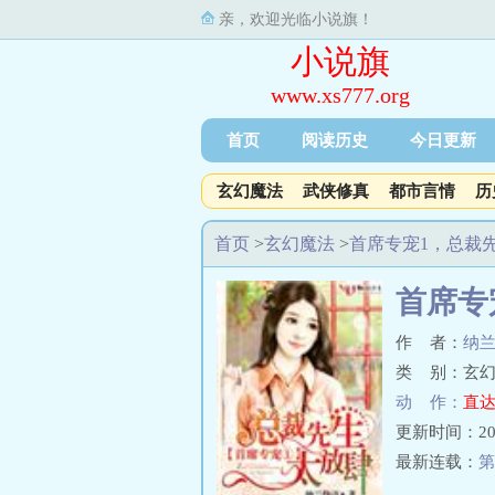
亲，欢迎光临小说旗！
小说旗
www.xs777.org
首页
阅读历史
今日更新
玄幻魔法
武侠修真
都市言情
历
首页
>
玄幻魔法
>
首席专宠1，总裁
首席专
作 者：
纳
类 别：玄幻
动 作：
直达
更新时间：2026-
最新连载：
第