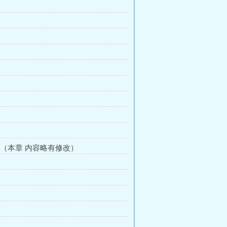
章 （本章 内容略有修改）