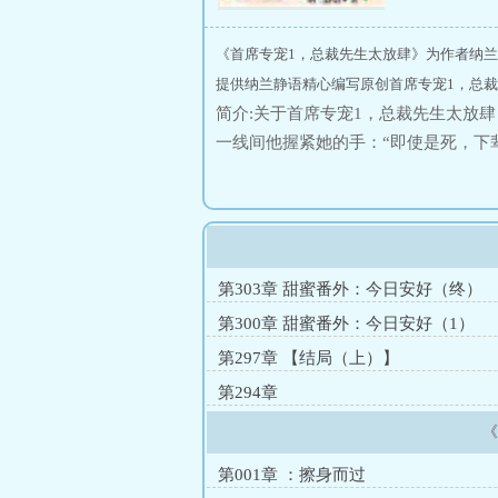
《首席专宠1，总裁先生太放肆》为作者纳
提供纳兰静语精心编写原创首席专宠1，总裁
简介:关于首席专宠1，总裁先生太放
一线间他握紧她的手：“即使是死，下辈
第303章 甜蜜番外：今日安好（终）
第300章 甜蜜番外：今日安好（1）
第297章 【结局（上）】
第294章
《
第001章 ：擦身而过