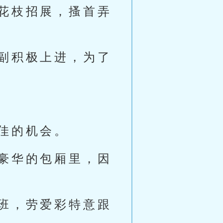
花枝招展，搔首弄
副积极上进，为了
佳的机会。
豪华的包厢里，因
班，劳爱彩特意跟