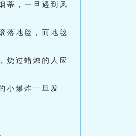
烟蒂，一旦遇到风
滚落地毯，而地毯
，烧过蜡烛的人应
的小爆炸一旦发
。