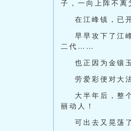
子，一向上阵不离
在江峰镇，已
早早攻下了江
二代……
也正因为金镶
劳爱彩便对大
大半年后，整
丽动人！
可出去又晃荡