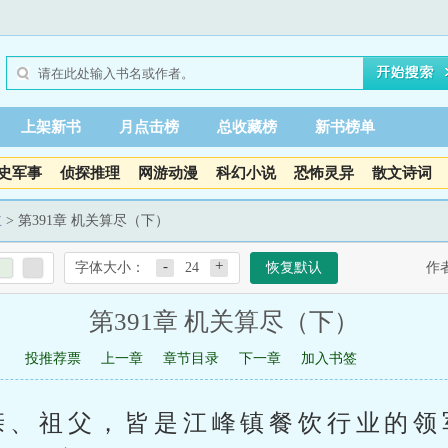
上架新书
月点击榜
总收藏榜
新书榜单
史军事
侦探推理
网游动漫
科幻小说
恐怖灵异
散文诗词
主
> 第391章 机关算尽（下）
-
+
字体大小：
24
恢复默认
作
第391章 机关算尽（下）
投推荐票
上一章
章节目录
下一章
加入书签
亲、祖父，皆是江峰镇餐饮行业的领