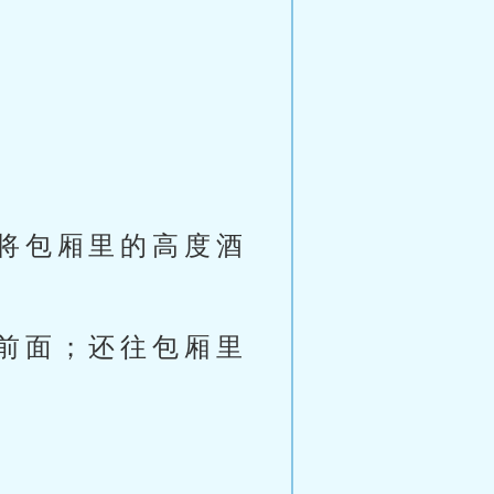
将包厢里的高度酒
前面；还往包厢里