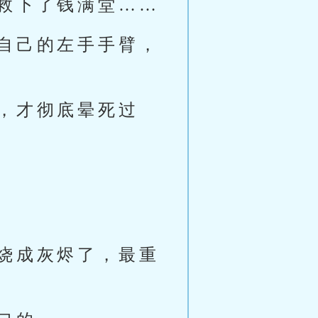
救下了钱满堂……
自己的左手手臂，
，才彻底晕死过
烧成灰烬了，最重