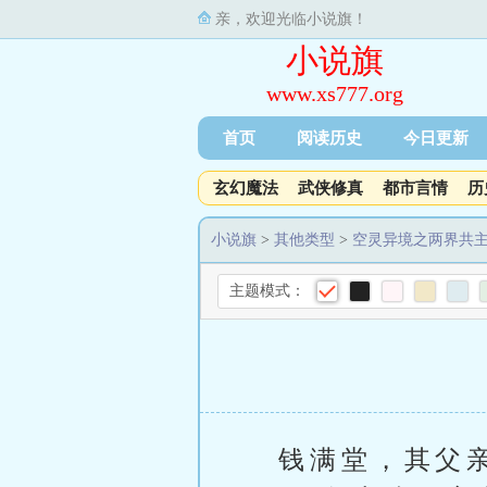
亲，欢迎光临小说旗！
小说旗
www.xs777.org
首页
阅读历史
今日更新
玄幻魔法
武侠修真
都市言情
历
小说旗
>
其他类型
>
空灵异境之两界共
主题模式：
钱满堂，其父