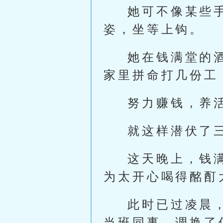
她可不像某些
姿，坐等上钩。
她在钱满堂的
家里拼命打几份工
努力赚钱，养
就这样潜伏了
这天晚上，钱
为太开心喝得酩酊
此时已过凌晨
当班同事，调换了