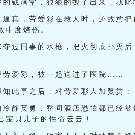
醒的钱满堂，狠狠的拽了出来，就此
更逼真，劳爱彩在救人时，还故意把
致中度烧伤。
忘夺过同事的水枪，把火彻底扑灭后
跟劳爱彩，被一起送进了医院……
得知此事之后，对劳爱彩大加赞赏：
的冷静英勇，整间酒店恐怕都已经被
己宝贝儿子的性命云云！