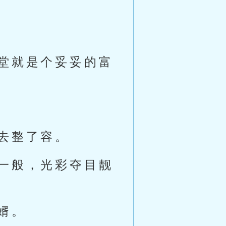
堂就是个妥妥的富
去整了容。
一般，光彩夺目靓
婿。