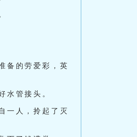
。
准备的劳爱彩，英
好水管接头。
自一人，拎起了灭