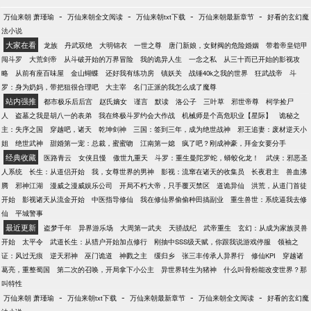
-
-
-
-
万仙来朝 萧瑾瑜
万仙来朝全文阅读
万仙来朝txt下载
万仙来朝最新章节
好看的玄幻魔
法小说
大家在看
龙族
丹武双绝
大明锦衣
一世之尊
唐门新娘，女财阀的危险婚姻
带着帝皇铠甲
闯斗罗
大荒剑帝
从斗破开始的万界冒险
我的诡异人生
一念之私
从三十而已开始的影视攻
略
从前有座百味屋
金山蝴蝶
还好我有练功房
镇妖关
战锤40k之我的世界
狂武战帝
斗
罗：身为奶妈，带把狙很合理吧
大主宰
名门正派的我怎么成了魔尊
站内强推
都市极乐后后宫
赵氏嫡女
谨言
默读
洛公子
三叶草
邪世帝尊
柯学捡尸
人
盗墓之我是胡八一的表弟
我在终极斗罗约会大作战
机械师是个高危职业【星际】
诡秘之
主：失序之国
穿越吧，诸天
乾坤剑神
三国：签到三年，成为绝世战神
邪王追妻：废材逆天小
姐
绝世武神
甜婚第一宠：总裁，蜜蜜吻
江南第一媳
疯了吧？刚成神豪，拜金女要分手
经典收藏
医路青云
女侠且慢
傲世九重天
斗罗：重生曼陀罗蛇，蟒蛟化龙！
武侠：邪恶圣
人系统
长生：从道侣开始
我，女尊世界的男神
影视：流窜在诸天的收集员
长夜君主
兽血沸
腾
邪神江湖
漫威之漫威娱乐公司
开局不朽大帝，只手覆灭禁区
道诡异仙
洪荒，从道门首徒
开始
影视诸天从流金开始
中医指导修仙
我在修仙界偷偷种田搞副业
重生兽世：系统逼我去修
仙
平城警事
最近更新
盗梦千年
异界游乐场
大周第一武夫
天骄战纪
武帝重生
玄幻：从成为家族灵兽
开始
太平令
武道长生：从猎户开始加点修行
刚抽中SSS级天赋，你跟我说游戏停服
领袖之
证：风过无痕
逆天邪神
巫门诡道
神戮之主
缓归乡
张三丰传承人异界行
修仙KPI
穿越诸
葛亮，重整蜀国
第二次的召唤，开局拿下小公主
异世界转生为猪神
什么叫骨粉能改变世界？那
叫特性
-
-
-
-
万仙来朝 萧瑾瑜
万仙来朝txt下载
万仙来朝最新章节
万仙来朝全文阅读
好看的玄幻魔