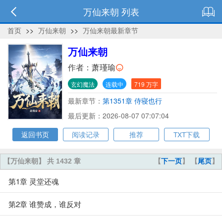
万仙来朝 列表
首页
>>
万仙来朝
>>
万仙来朝最新章节
万仙来朝
作者：
萧瑾瑜
玄幻魔法
连载中
719 万字
最新章节：
第1351章 侍寝也行
最后更新：2026-08-07 07:07:04
返回书页
阅读记录
推荐
TXT下载
【万仙来朝】 共 1432 章
【
下一页
】 【
尾页
】
第1章 灵堂还魂
第2章 谁赞成，谁反对