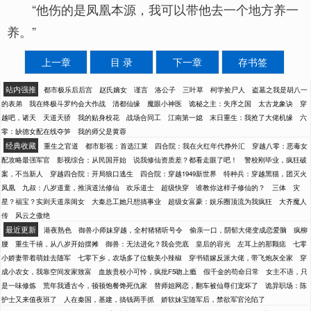
“他伤的是凤凰本源，我可以带他去一个地方养一
养。”
上一章
目 录
下一章
存书签
站内强推
都市极乐后后宫
赵氏嫡女
谨言
洛公子
三叶草
柯学捡尸人
盗墓之我是胡八一
的表弟
我在终极斗罗约会大作战
清都仙缘
魔眼小神医
诡秘之主：失序之国
太古龙象诀
穿
越吧，诸天
天道天骄
我的贴身校花
战场合同工
江南第一媳
末日重生：我抢了大佬机缘
六
零：缺德女配在线夺笋
我的师父是黄蓉
经典收藏
重生之官道
都市影视：首选江莱
四合院：我在火红年代挣外汇
穿越八零：恶毒女
配攻略最强军官
影视综合：从民国开始
说我修仙资质差？都看走眼了吧！
警校刚毕业，疯狂破
案，不当新人
穿越四合院：开局狼口逃生
四合院：穿越1949新世界
特种兵：穿越黑猫，团灭火
凤凰
九叔：八岁道童，推演道法修仙
欢乐道士
超级快穿
谁教你这样子修仙的？
三体
灾
星？福宝？实则天道亲闺女
大秦总工她只想搞事业
超级女富豪：娱乐圈顶流为我疯狂
大齐魔人
传
风云之傲绝
最近更新
港夜熟色
御兽小师妹穿越，全村猪猪听号令
偷亲一口，阴郁大佬变成恋爱脑
疯柳
腰
重生千禧，从八岁开始摆摊
御兽：无法进化？我会兜底
皇后的容光
左耳上的那颗痣
七零
小娇妻带着萌娃去随军
七零下乡，农场多了位貌美小辣椒
穿书错嫁反派大佬，带飞炮灰全家
穿
成小农女，我靠空间发家致富
血族贵校小可怜，疯批F5吻上瘾
假千金的苟命日常
女主不语，只
是一味修炼
荒年我通古今，顿顿饱餐馋死仇家
替师姐网恋，翻车被仙尊们宠坏了
诡异职场：陈
护士又来值夜班了
人在秦国，基建，搞钱两手抓
娇软妹宝随军后，禁欲军官沦陷了