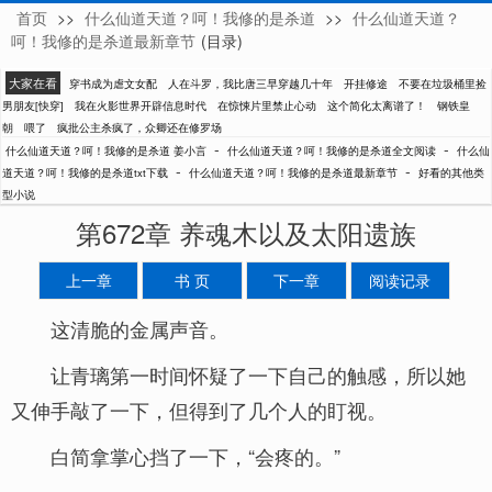
首页
>>
什么仙道天道？呵！我修的是杀道
>>
什么仙道天道？
姜小言
呵！我修的是杀道最新章节
(目录)
大家在看
穿书成为虐文女配
人在斗罗，我比唐三早穿越几十年
开挂修途
不要在垃圾桶里捡
男朋友[快穿]
我在火影世界开辟信息时代
在惊悚片里禁止心动
这个简化太离谱了！
钢铁皇
朝
喂了
疯批公主杀疯了，众卿还在修罗场
-
-
什么仙道天道？呵！我修的是杀道 姜小言
什么仙道天道？呵！我修的是杀道全文阅读
什么仙
-
-
道天道？呵！我修的是杀道txt下载
什么仙道天道？呵！我修的是杀道最新章节
好看的其他类
型小说
第672章 养魂木以及太阳遗族
上一章
书 页
下一章
阅读记录
这清脆的金属声音。
让青璃第一时间怀疑了一下自己的触感，所以她
又伸手敲了一下，但得到了几个人的盯视。
白简拿掌心挡了一下，“会疼的。”