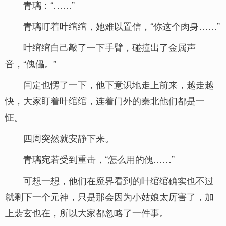
青璃：“……”
青璃盯着叶绾绾，她难以置信，“你这个肉身……”
叶绾绾自己敲了一下手臂，碰撞出了金属声
音，“傀儡。”
闫定也愣了一下，他下意识地走上前来，越走越
快，大家盯着叶绾绾，连着门外的秦北他们都是一
怔。
四周突然就安静下来。
青璃宛若受到重击，“怎么用的傀……”
可想一想，他们在魔界看到的叶绾绾确实也不过
就剩下一个元神，只是那会因为小姑娘太厉害了，加
上裴玄也在，所以大家都忽略了一件事。