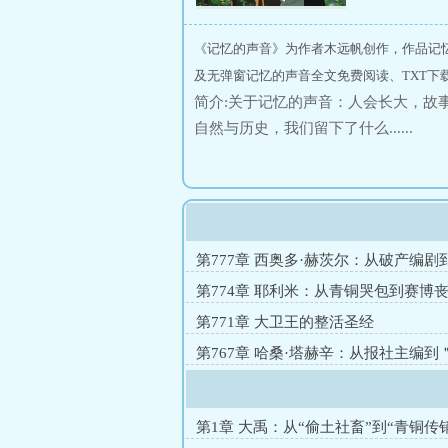
《记忆的声音》为作者木远帆创作，作品记
及无弹窗记忆的声音全文免费阅读、TXT下
简介:关于记忆的声音：人会长大，故
自然与历史，我们留下了什么......
第777章 西奥多·赫茨尔：从破产编剧
国大师
第774章 耶利米：从青铜哭包到赛博
第771章 大卫王的整活圣经
第767章 哈桑·塔赫辛：从报社主编到
准镜＂
第1章 大禹：从“偷土社畜”到“青铜传