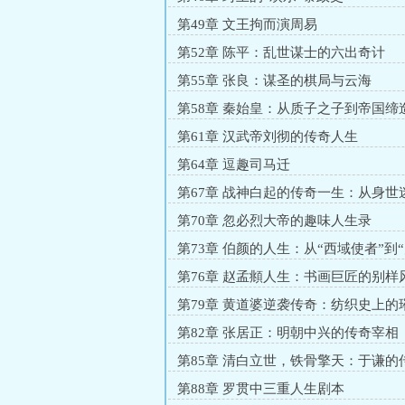
第49章 文王拘而演周易
第52章 陈平：乱世谋士的六出奇计
第55章 张良：谋圣的棋局与云海
第58章 秦始皇：从质子之子到帝国缔
奇人生
第61章 汉武帝刘彻的传奇人生
第64章 逗趣司马迁
第67章 战神白起的传奇一生：从身世
场神话
第70章 忽必烈大帝的趣味人生录
第73章 伯颜的人生：从“西域使者”到
交官”
第76章 赵孟頫人生：书画巨匠的别样
第79章 黄道婆逆袭传奇：纺织史上的
第82章 张居正：明朝中兴的传奇宰相
第85章 清白立世，铁骨擎天：于谦的
与历史抉择
第88章 罗贯中三重人生剧本