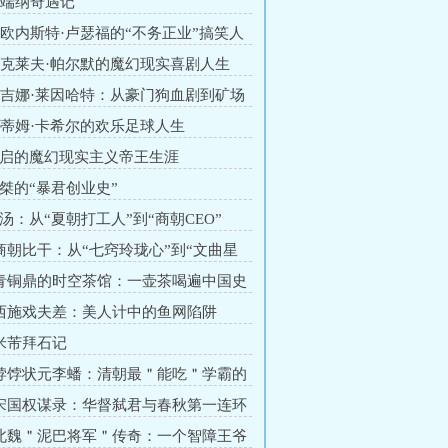
章 端纳奇遇记
章 欧内斯特·卢瑟福的“不务正业”搞笑人
章 克莱夫·帕尔默的魔幻现实喜剧人生
章 吉娜·莱因哈特：从豪门狗血剧到矿场
章 蒂姆·卡希尔的欢乐足球人生
姒启的魔幻现实主义帝王生涯
夏桀的“暴君创业史”
商汤：从“夏朝打工人”到“商朝CEO”
 商朝比干：从“七窍玲珑心”到“文曲星
 青铜鼎的时空茶馆：一壶茶喝遍中国史
 西施戏夫差：美人计中的鱼网陷阱
 米芾拜石记
 饽饽状元李蟠：清朝最＂能吃＂学霸的
 宋国权谋录：华督弑君与春秋第一连环
 北魏＂泥巴将军＂传奇：一个智障王爷