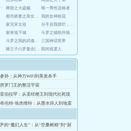
网游之大盗贼
唯一男性适格者
都市娇妻之美女后宫
我的女神校花
家兄宋太祖
分手后我摆烂，躺成武神，无敌了
家有地下城
斗罗之辅助升级系统
斗罗之我的武魂是魂环
三国神话世界
睡王子の罗曼史[综漫]
阳间巡逻人
章 参孙：从神力WiFi到美发杀手
章 所罗门王的整活宇宙
章 亚伯拉罕：从圣经梗王到现代社死现
章 布伦特·埃杰维特：从墨水诗人到地震
伊尹的“魔幻人生”：从“空桑树精”到“厨