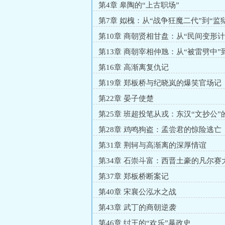
第4章 皋陶的“上古职场”
第7章 姒槐：从“战争狂魔二代”到“监
师”
第10章 商朝贤相甘盘：从“民间变形计
哑三年”
第13章 商朝宰相仲虺：从“被雷劈中”
挖墙脚大师”
第16章 高渐离复仇记
第19章 郑板桥与纪晓岚的爆笑官场记
第22章 晏子使楚
第25章 班超投笔从戎：东汉“文抄公”
袭
第28章 鸡鸣狗盗：孟尝君的惊险逃亡
第31章 荆轲与高渐离的深厚情谊
第34章 石崇斗富：西晋土豪的凡尔赛
第37章 郑板桥断案记
第40章 宋襄公泓水之战
第43章 武丁的商朝逆袭
第46章 纣王的“欢乐”暴政史