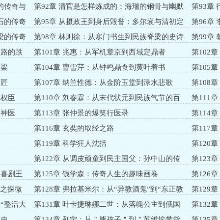
人生
的传奇与
第92章 清官是怎样炼成的：海瑞的钢骨与幽默
第93章
人生
命
石的传奇
第95章 从摄政王到身后毁誉：多尔衮与清初定
第96章
鼎中原的权谋
浮
梁的传奇
第98章 林则徐：从寒门书生到民族脊梁的史诗
第99章
人生
臣沉浮录
末路的跌
第101章 兆惠：从军机章京到西域定鼎者
第102
像”
脊梁
第104章 曹雪芹：从钟鸣鼎食到黄叶着书
第105
巨匠
第107章 纳兰性德：从金阶玉堂到渌水悲歌
第108
一权臣
第110章 刘春霖：从末代状元到民族气节的百
第111
年风骨
到神医
第113章 张仲景的爆笑行医录
第114
到“东床快
第116章 玄奘的取经之路
第117
史
第119章 科学狂人沈括
第120
上搞笑日
蒙
第122章 从调皮顽童到民主国父：孙中山的传
第123
奇人生
秋喜剧王
第125章 钱学森：传奇人生的趣味画卷
第126
男鼻祖
”之探微
第128章 弗拉基米尔：从“异教酒鬼”到“东正教
第129
带货一哥”
作”人生
“整活大
第131章 叶卡捷琳娜二世：从落魄公主到俄国
第132
女皇
业史
第134章 列宁：从＂熊孩子＂到＂苏维埃带货
第135