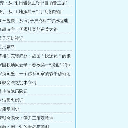
后羿：从“射日碰瓷王”到“自助餐主菜”
傅说：从“工地搬砖王”到“商朝锦鲤”
 商王盘庚：从“钉子户克星”到“殷墟地
 仓颉造字：四眼社畜的逆袭之路
 姜子牙封神记
 田忌赛马
 蔺相如完璧归赵：战国＂快递员＂的极
戏
 宋国职场风云录：春秋第一“摸鱼”军师
戏
 宗炳画壁：一个佛系画家的躺平修仙记
 商鞅变法之徙木立信
 蔡伦造纸历险记
 李清照离婚记
 少康复国史
 商朝奇谋录：伊尹三策定乾坤
 翦商：周王朝的暗战与黎明