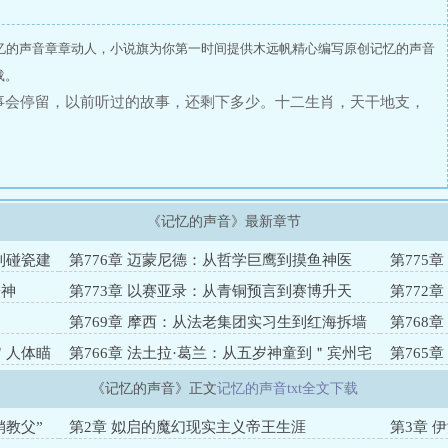
忆的声音章章动人，小说旗为你第一时间提供木远帆精心编写原创记忆的声音
载。
事会停留，以前听过的故事，还剩下多少。十二生肖，天干地支，
《记忆的声音》最新章节
到碰瓷建
第776章 迈蒙尼德：从哲学巨鹰到摸鱼神医
第775
丧神
第773章 以赛亚录：从青铜预言到赛博升天
第772
第769章 摩西：从法老集团实习生到红海拆墙
第768
大师
场
＂人体瞄
第766章 法土拉·葛兰：从五岁神童到＂宾州宅
第765
男＂
甩锅王
《记忆的声音》正文
记忆的声音txt全文下载
销教父”
第2章 姒启的魔幻现实主义帝王生涯
第3章 