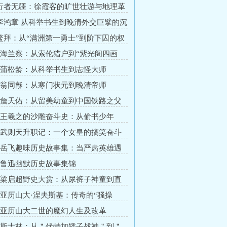
 行者无疆：徐霞客的旷世壮游与地理革
 李鸿章 从科举书生到晚清外交巨擘的沉
 鳌拜：从“满洲第一勇士”到阶下囚的权
章 海兰察：从索伦猎户到“紫光阁四画
章 蒲松龄：从科举书生到志怪大师
章 翁同龢：从寒门状元到晚清帝师
章 詹天佑：从留美幼童到中国铁路之父
章 王羲之的沙雕奋斗史：从偷书少年
婿”
章 武则天升职记：一个女皇的搞笑奋斗
章 岳飞趣味历史故事集：当严肃英雄遇
常
章 鲁迅幽默历史故事集锦
章 梁启超野史大赏：从尿裤子神童到直
章 亚历山大·涅夫斯基：传奇的“骚操
章 亚历山大二世的魔幻人生及改革
章 斯大林：从＂伏特加矮子战神＂到＂