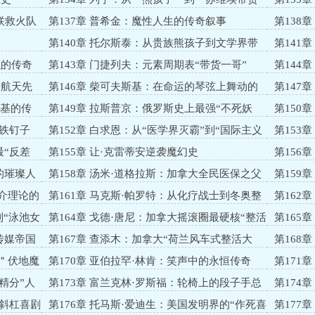
一哥＂魔性人生剧本
苏维埃整
苏联救火队
第137章 普希金：魔性人生的传奇叙事
第138
师”
第140章 托尔斯泰：从贵族熊孩子到文学界带
第141
货一哥
手”
织的传奇
第143章 门捷列夫：元素周期表“带货一哥”
第144
的航天先
第146章 柴可夫斯基：在命运的琴弦上舞动的
第147
灵魂
匠
斯基的传
第149章 拉斯普京：俄罗斯史上最强“不死妖
第150
僧”
加林的传
头铁钉子
第152章 白求恩：从“医学界灭霸”到“国际主义
第153
带货一哥”
的“抓马”
最“反差
第155章 让·克雷蒂安逆袭魔幻史
第156
的璀璨人
第158章 汤米·道格拉斯：加拿大全民医保之父
第159
的＂叛逆社畜＂逆袭
的“孤勇者
媒介理论的
第161章 马克斯·帕罗特：从化疗战士到冬奥整
第162
活王
加拿大钞
到“泳池女
第164章 戈德·唐尼：加拿大摇滚圈最硬核“整活
第165
主唱”
传媒帝国
第167章 查添木：加拿大“荷兰风车式整活大
第168
师”
的“整活女
界＂伏地魔
第170章 亚伯拉罕·林肯：笑声中的永恒传奇
第171
统行为大
精分”人
第173章 富兰克林·罗斯福：轮椅上的段子手总
第174
统
“斜杠喜剧
第176章 托马斯·爱迪生：美国发明界的“作死喜
第177