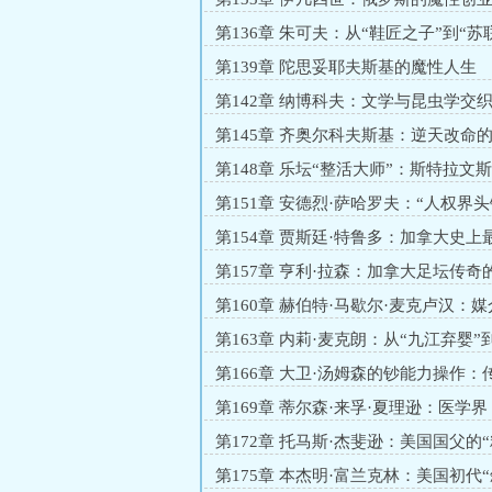
第136章 朱可夫：从“鞋匠之子”到“
长”
第139章 陀思妥耶夫斯基的魔性人生
第142章 纳博科夫：文学与昆虫学交
人生
第145章 齐奥尔科夫斯基：逆天改命
驱
第148章 乐坛“整活大师”：斯特拉文
奇之路
第151章 安德烈·萨哈罗夫：“人权界
户”
第154章 贾斯廷·特鲁多：加拿大史上
萌”总理
第157章 亨利·拉森：加拿大足坛传奇
生
第160章 赫伯特·马歇尔·麦克卢汉：
先驱
第163章 内莉·麦克朗：从“九江弃婴”
战神”
第166章 大卫·汤姆森的钞能力操作：
的资本传奇
第169章 蒂尔森·来孚·夏理逊：医学
＂
第172章 托马斯·杰斐逊：美国国父的“
生实录
第175章 本杰明·富兰克林：美国初代