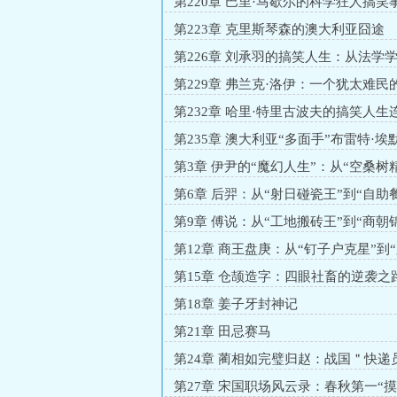
第220章 巴里·马歇尔的科学狂人搞笑
第223章 克里斯琴森的澳大利亚囧途
第226章 刘承羽的搞笑人生：从法学学
踹马云”
第229章 弗兰克·洛伊：一个犹太难民
变形记＂
第232章 哈里·特里古波夫的搞笑人生
第235章 澳大利亚“多面手”布雷特·埃
笑人生
第3章 伊尹的“魔幻人生”：从“空桑树精
神宰相”
第6章 后羿：从“射日碰瓷王”到“自助
第9章 傅说：从“工地搬砖王”到“商朝
第12章 商王盘庚：从“钉子户克星”到
产商”
第15章 仓颉造字：四眼社畜的逆袭之
第18章 姜子牙封神记
第21章 田忌赛马
第24章 蔺相如完璧归赵：战国＂快递
限拉扯大戏
第27章 宋国职场风云录：春秋第一“摸