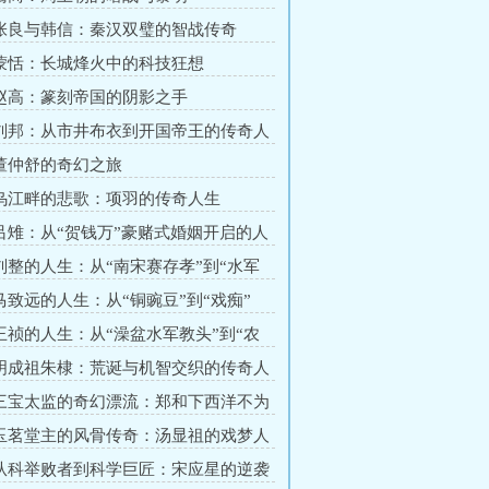
 张良与韩信：秦汉双璧的智战传奇
 蒙恬：长城烽火中的科技狂想
 赵高：篆刻帝国的阴影之手
 刘邦：从市井布衣到开国帝王的传奇人
 董仲舒的奇幻之旅
 乌江畔的悲歌：项羽的传奇人生
 吕雉：从“贺钱万”豪赌式婚姻开启的人
 刘整的人生：从“南宋赛存孝”到“水军
 马致远的人生：从“铜豌豆”到“戏痴”
 王祯的人生：从“澡盆水军教头”到“农
”
 明成祖朱棣：荒诞与机智交织的传奇人
 三宝太监的奇幻漂流：郑和下西洋不为
剧人生
 玉茗堂主的风骨传奇：汤显祖的戏梦人
 从科举败者到科学巨匠：宋应星的逆袭