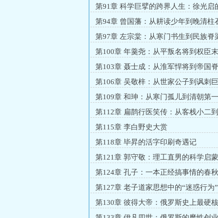
第91章 科学巨擘的跨界人生：徐光启
启示
第94章 曾国藩：从耕读少年到晚清柱
第97章 左宗棠：从寒门书生到民族脊
第100章 年羹尧：从平叛名将到权臣
宕人生
第103章 聂士成：从淮军悍将到帝国
第106章 吴敬梓：从世家公子到讽刺
第109章 和珅：从寒门孤儿到清朝第
第112章 扁鹊行医笑传：从客栈小二
第115章 李白野史大赏
第118章 毕昇的活字印刷奇遇记
第121章 郭守敬：理工直男的科学启
第124章 孔子：一本正经搞事情的春
第127章 老子道家思想中的“迷惑行为
第130章 彼得大帝：俄罗斯史上最硬核
师”
第133章 伊凡四世：俄罗斯的魔性创