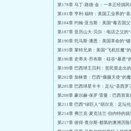
人”的魔幻人生
第178章 马丁·路德·金：一本正经搞民
子手牧师”
第181章 亨利·福特：美国工业界的“
王”发家史
第184章 约翰·亚当斯：美国“毒舌国父
人生实录
第187章 亚历山大·贝尔：电话之父的“
明史与荒诞人生
第190章 托马斯·潘恩：美国革命的“键
跨国背锅侠
第193章 莱特兄弟：美国“飞机狂魔”
袭史
第196章 史蒂夫·乔布斯：硅谷“暴君”
生大赏
第199章 巴西球王贝利：贫民窟走出的
击型段子手”
第202章 加林查：巴西“瘸腿天使”的
人生
第205章 巴西球星卡卡：足坛“圣西罗
第208章 豪尔赫·保罗·雷曼：巴西首富
喜剧人”发家史
第211章 巴西“绿巨人”胡尔克：足坛
主的荒诞人生
第214章 弗兰克·麦克法兰·伯内特的
生
第217章 彼得·查尔斯·都第的澳洲历险