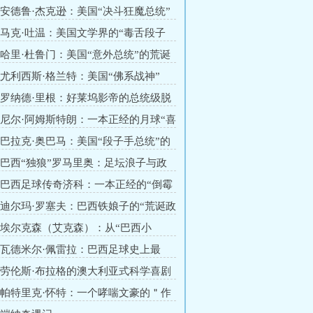
章 安德鲁·杰克逊：美国“决斗狂魔总统”
章 马克·吐温：美国文学界的“毒舌段子
章 哈里·杜鲁门：美国“意外总统”的荒诞
章 尤利西斯·格兰特：美国“佛系战神”
章 罗纳德·里根：好莱坞影帝的总统级脱
章 尼尔·阿姆斯特朗：一本正经的月球“喜
章 巴拉克·奥巴马：美国“段子手总统”的
实录
章 巴西“独狼”罗马里奥：足坛浪子与政
师
章 巴西足球传奇济科：一本正经的“倒霉
章 迪尔玛·罗塞夫：巴西铁娘子的“荒诞政
章 埃尔克森（艾克森）：从“巴西小
国国脚”
章 瓦德米尔·佩雷拉：巴西足球史上最
章 劳伦斯·布拉格的澳大利亚式科学喜剧
章 帕特里克·怀特：一个哮喘文豪的＂作