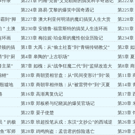
精＂日常
事件录
第221章 约翰·克鲁·艾克勒斯的搞笑科学奇遇记
第222
第224章 路易·艾黎的爆笑中国奇遇记
第225
生
霸到“脚
第227章 澳大利亚何明清的魔幻搞笑人生大赏
第228
的＂土澳
第230章 安德鲁·福雷斯特的搞笑人生连环画
第231
霸道总裁
连环画
第233章 梅拉妮·珀金斯的魔性创业历险记
第234
默顿的搞
第1章 大禹：从“偷土社畜”到“青铜传销教父”
第2章 
”到“厨
第4章 皋陶的“上古职场”
第5章 
餐主菜”
第7章 姒槐：从“战争狂魔二代”到“监狱改造大
第8章 
师”
锦鲤”
第10章 商朝贤相甘盘：从“民间变形计”到“装
第11章
哑三年”
再就业”
“殷墟地
第13章 商朝宰相仲虺：从“被雷劈中”到“灭夏
第14章
挖墙脚大师”
路
第16章 高渐离复仇记
第17章
第19章 郑板桥与纪晓岚的爆笑官场记
第20章
第22章 晏子使楚
第23章
逆袭传奇
员＂的极
第25章 班超投笔从戎：东汉“文抄公”的西域逆
第26章
袭
计
鱼”军师
第28章 鸡鸣狗盗：孟尝君的惊险逃亡
第29章