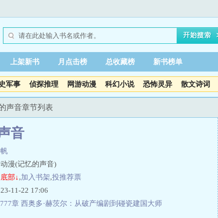
上架新书
月点击榜
总收藏榜
新书榜单
史军事
侦探推理
网游动漫
科幻小说
恐怖灵异
散文诗词
忆的声音章节列表
声音
远帆
动漫(记忆的声音)
底部↓
,
加入书架
,
投推荐票
11-22 17:06
777章 西奥多·赫茨尔：从破产编剧到碰瓷建国大师