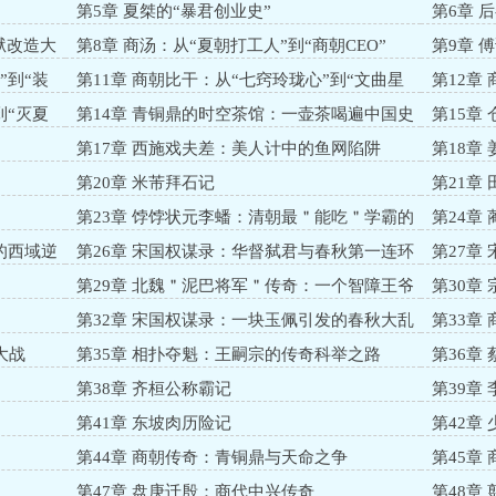
神宰相”
第5章 夏桀的“暴君创业史”
第6章 
狱改造大
第8章 商汤：从“夏朝打工人”到“商朝CEO”
第9章 
”到“装
第11章 商朝比干：从“七窍玲珑心”到“文曲星
第12章
再就业”
产商”
到“灭夏
第14章 青铜鼎的时空茶馆：一壶茶喝遍中国史
第15章
第17章 西施戏夫差：美人计中的鱼网陷阱
第18章
第20章 米芾拜石记
第21章
第23章 饽饽状元李蟠：清朝最＂能吃＂学霸的
第24章
逆袭传奇
限拉扯大
的西域逆
第26章 宋国权谋录：华督弑君与春秋第一连环
第27章
计
的逆袭大
第29章 北魏＂泥巴将军＂传奇：一个智障王爷
第30章
的逆袭征途
第32章 宋国权谋录：一块玉佩引发的春秋大乱
第33章
斗
大战
第35章 相扑夺魁：王嗣宗的传奇科举之路
第36章
第38章 齐桓公称霸记
第39章
第41章 东坡肉历险记
第42章
第44章 商朝传奇：青铜鼎与天命之争
第45章
第47章 盘庚迁殷：商代中兴传奇
第48章