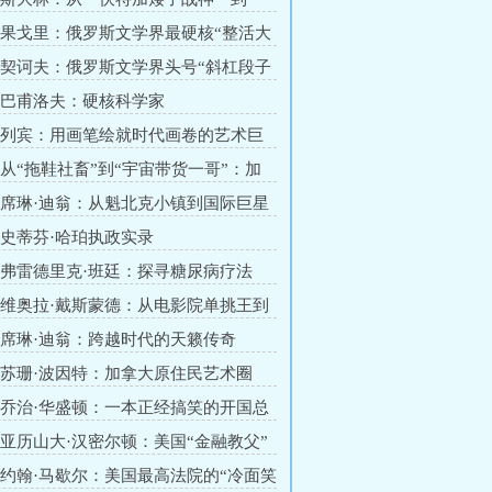
活大师＂
章 果戈里：俄罗斯文学界最硬核“整活大
章 契诃夫：俄罗斯文学界头号“斜杠段子
章 巴甫洛夫：硬核科学家
章 列宾：用画笔绘就时代画卷的艺术巨
章 从“拖鞋社畜”到“宇宙带货一哥”：加
奇之路
章 席琳·迪翁：从魁北克小镇到国际巨星
人生
章 史蒂芬·哈珀执政实录
章 弗雷德里克·班廷：探寻糖尿病疗法
”
章 维奥拉·戴斯蒙德：从电影院单挑王到
能力一姐
章 席琳·迪翁：跨越时代的天籁传奇
章 苏珊·波因特：加拿大原住民艺术圈
战神”
章 乔治·华盛顿：一本正经搞笑的开国总
赏
章 亚历山大·汉密尔顿：美国“金融教父”
章 约翰·马歇尔：美国最高法院的“冷面笑