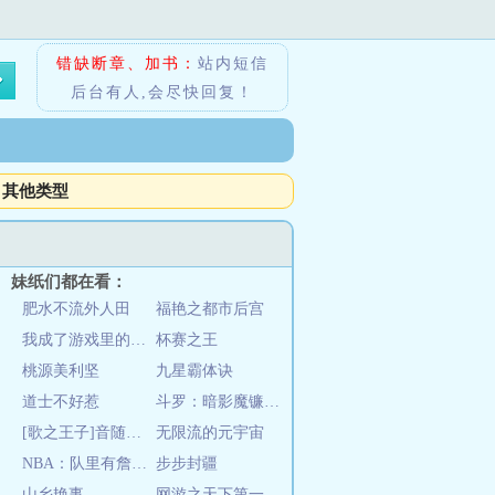
错缺断章、加书：
站内短信
后台有人,会尽快回复！
其他类型
妹纸们都在看：
肥水不流外人田
福艳之都市后宫
我成了游戏里的反派之王
杯赛之王
桃源美利坚
九星霸体诀
道士不好惹
斗罗：暗影魔镰，开局怒怼玉小刚
[歌之王子]音随心动
无限流的元宇宙
NBA：队里有詹皇，先躺一冠
步步封疆
山乡艳事
网游之天下第一