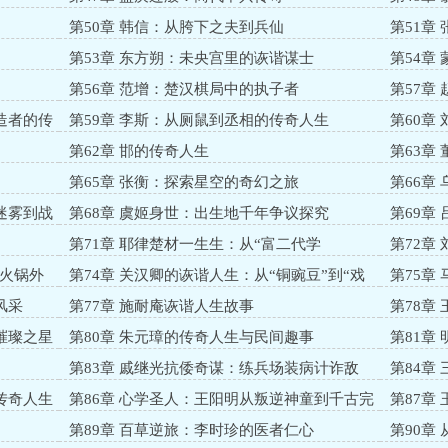
第50章 韩信：从胯下之夫到兵仙
第51章
第53章 东方朔：未央宫里的诙谐谋士
第54章
第56章 范增：楚汉棋局中的执子者
第57章
造者的传
第59章 李斯：从厕鼠到丞相的传奇人生
第60章
生
第62章 邯的传奇人生
第63章
第65章 张衡：探索星空的奇幻之旅
第66章
迷雾到战
第68章 虞姬身世：出生地千年争议探究
第69章
生
第71章 耶律楚材一生生：从“富二代学
第72章
霸”到“朝堂段子手”
发明家”
“火锅外
第74章 关汉卿的诙谐人生：从“铜豌豆”到“戏
第75章
剧狂人”
风采
第77章 施耐庵诙谐人生故事
第78章
具发明狂魔
璀璨之星
第80章 朱元璋的传奇人生与民间趣事
第81章
生
第83章 戚继光抗倭奇谋：练兵场装病计诈敌
第84章
人知的喜
传奇人生
第86章 心学圣人：王阳明从叛逆神童到千古完
第87章
人的传奇人生
生
第89章 百草逆旅：李时珍的医者仁心
第90章