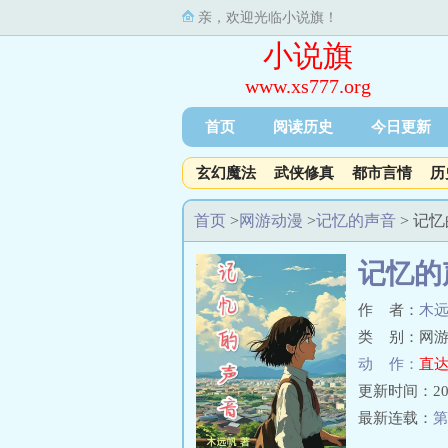
亲，欢迎光临小说旗！
小说旗
www.xs777.org
首页
阅读历史
今日更新
玄幻魔法
武侠修真
都市言情
历
首页
>
网游动漫
>
记忆的声音
> 记
记忆的
作 者：
木
类 别：网游
动 作：
直达
更新时间：2023-
最新连载：
第