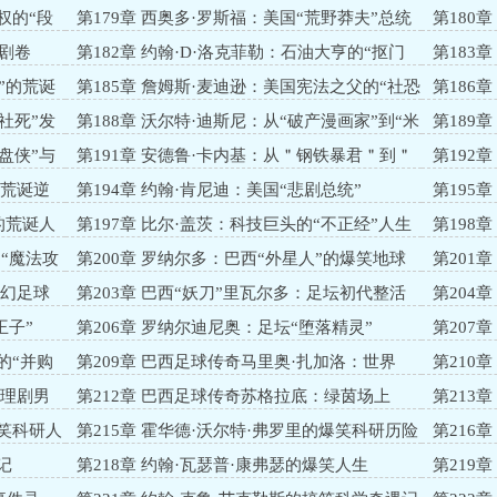
剧王”
匠”
权的“段
第179章 西奥多·罗斯福：美国“荒野莽夫”总统
第180
的爆笑执政
喜剧卷
第182章 约翰·D·洛克菲勒：石油大亨的“抠门
第183
喜剧人生”
手”
”的荒诞
第185章 詹姆斯·麦迪逊：美国宪法之父的“社恐
第186
逆袭史”
逆袭史
社死”发
第188章 沃尔特·迪斯尼：从“破产漫画家”到“米
第189
老鼠暴君”
盘侠”与
第191章 安德鲁·卡内基：从＂钢铁暴君＂到＂
第192
散财童子＂
口秀
的荒诞逆
第194章 约翰·肯尼迪：美国“悲剧总统”
第195
剧演员”
的荒诞人
第197章 比尔·盖茨：科技巨头的“不正经”人生
第198
实录
喜剧人生
“魔法攻
第200章 罗纳尔多：巴西“外星人”的爆笑地球
第201
历险记
坛整活大
魔幻足球
第203章 巴西“妖刀”里瓦尔多：足坛初代整活
第204
大师
蛋”
王子”
第206章 罗纳尔迪尼奥：足坛“堕落精灵”
第207
治喜剧”
的“并购
第209章 巴西足球传奇马里奥·扎加洛：世界
第210
杯“钉子户”
熊”到“中
伦理剧男
第212章 巴西足球传奇苏格拉底：绿茵场上
第213
的“哲学喜剧大师”
会“玩球”
搞笑科研人
第215章 霍华德·沃尔特·弗罗里的爆笑科研历险
第216
记
人生
记
第218章 约翰·瓦瑟普·康弗瑟的爆笑人生
第219