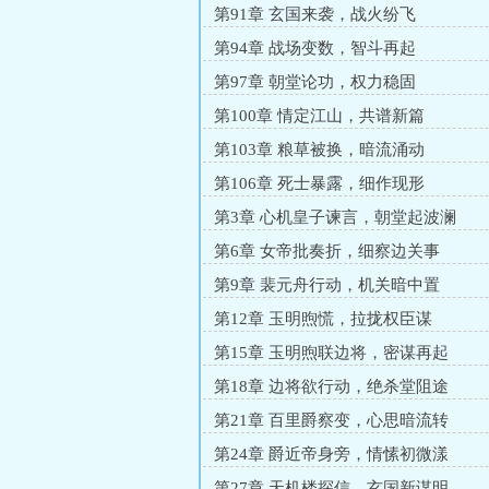
第91章 玄国来袭，战火纷飞
第94章 战场变数，智斗再起
第97章 朝堂论功，权力稳固
第100章 情定江山，共谱新篇
第103章 粮草被换，暗流涌动
第106章 死士暴露，细作现形
第3章 心机皇子谏言，朝堂起波澜
第6章 女帝批奏折，细察边关事
第9章 裴元舟行动，机关暗中置
第12章 玉明煦慌，拉拢权臣谋
第15章 玉明煦联边将，密谋再起
第18章 边将欲行动，绝杀堂阻途
第21章 百里爵察变，心思暗流转
第24章 爵近帝身旁，情愫初微漾
第27章 天机楼探信，玄国新谋明