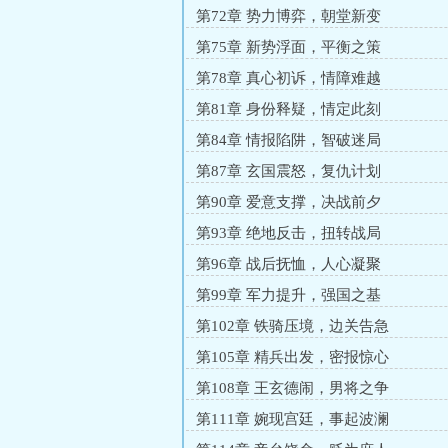
第72章 势力博弈，朝堂新变
第75章 新势浮面，平衡之策
第78章 真心初诉，情障难越
第81章 身份释疑，情定此刻
第84章 情报陷阱，智破迷局
第87章 玄国震怒，复仇计划
第90章 爱意支撑，决战前夕
第93章 绝地反击，扭转战局
第96章 战后抚恤，人心凝聚
第99章 军力提升，强国之基
第102章 铁骑压境，边关告急
第105章 精兵出发，密报惊心
第108章 王玄德闹，男将之争
第111章 婉现宫廷，事起波澜