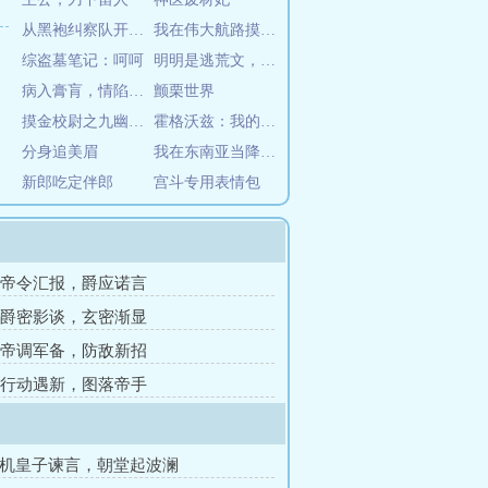
从黑袍纠察队开始诸天无敌
我在伟大航路摸尸那些年
综盗墓笔记：呵呵
明明是逃荒文，却过分悠闲
病入膏肓，情陷致命爱人
颤栗世界
摸金校尉之九幽将军
霍格沃兹：我的加点没有上限
分身追美眉
我在东南亚当降头师那些年
新郎吃定伴郎
宫斗专用表情包
章 帝令汇报，爵应诺言
章 爵密影谈，玄密渐显
章 帝调军备，防敌新招
章 行动遇新，图落帝手
心机皇子谏言，朝堂起波澜