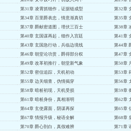
第31章 凌霄抓细作，证据链成型
第32章
第34章 百里爵表忠，情意渐真切
第35章
第37章 爵献密道图，埋伏三百士
第38章
第40章 玄国谋再起，细作入宫廷
第41章
第43章 玄国急行动，兵临边境线
第44章
第46章 朝堂论功赏，爵得部分权
第47章
第49章 改革初推行，朝堂新气象
第50章
第52章 密信追踪，天机初动
第53章
第55章 边关细查，伪情揭穿
第56章
第58章 暗桩初现，天机受损
第59章
第61章 暗桩身份，真相渐明
第62章
第64章 玄使露面，阴谋再探
第65章
第67章 情报升级，秘语全解
第68章
第70章 爵心剖白，真假难辨
第71章