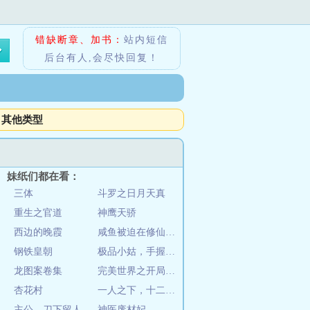
错缺断章、加书：
站内短信
后台有人,会尽快回复！
其他类型
妹纸们都在看：
三体
斗罗之日月天真
重生之官道
神鹰天骄
西边的晚霞
咸鱼被迫在修仙界搞内卷
钢铁皇朝
极品小姑，手握空间赢麻了
龙图案卷集
完美世界之开局便是准仙帝
杏花村
一人之下，十二符咒
主公，刀下留人
神医废材妃