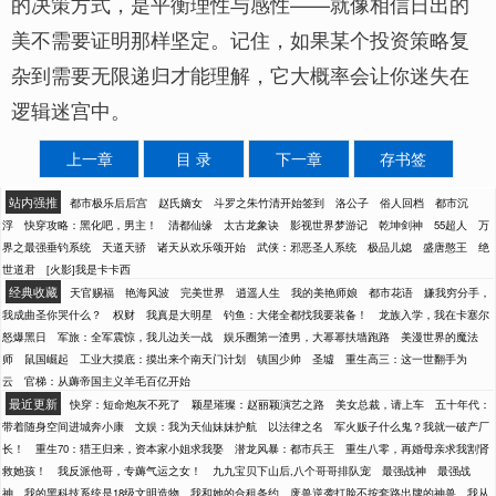
的决策方式，是平衡理性与感性——就像相信日出的
美不需要证明那样坚定。记住，如果某个投资策略复
杂到需要无限递归才能理解，它大概率会让你迷失在
逻辑迷宫中。
上一章
目 录
下一章
存书签
站内强推
都市极乐后后宫
赵氏嫡女
斗罗之朱竹清开始签到
洛公子
俗人回档
都市沉
浮
快穿攻略：黑化吧，男主！
清都仙缘
太古龙象诀
影视世界梦游记
乾坤剑神
55超人
万
界之最强垂钓系统
天道天骄
诸天从欢乐颂开始
武侠：邪恶圣人系统
极品儿媳
盛唐憨王
绝
世道君
[火影]我是卡卡西
经典收藏
天官赐福
艳海风波
完美世界
逍遥人生
我的美艳师娘
都市花语
嫌我穷分手，
我成曲圣你哭什么？
权财
我真是大明星
钓鱼：大佬全都找我要装备！
龙族入学，我在卡塞尔
怒爆黑日
军旅：全军震惊，我儿边关一战
娱乐圈第一渣男，大幂幂扶墙跑路
美漫世界的魔法
师
鼠国崛起
工业大摸底：摸出来个南天门计划
镇国少帅
圣墟
重生高三：这一世翻手为
云
官梯：从薅帝国主义羊毛百亿开始
最近更新
快穿：短命炮灰不死了
颖星璀璨：赵丽颖演艺之路
美女总裁，请上车
五十年代：
带着随身空间进城奔小康
文娱：我为天仙妹妹护航
以法律之名
军火贩子什么鬼？我就一破产厂
长！
重生70：猎王归来，资本家小姐求我娶
潜龙风暴：都市兵王
重生八零，再婚母亲求我割肾
救她孩！
我反派他哥，专薅气运之女！
九九宝贝下山后,八个哥哥排队宠
最强战神
最强战
神
我的黑科技系统是18级文明造物
我和她的合租条约
废兽逆袭打脸不按套路出牌的神兽
我从