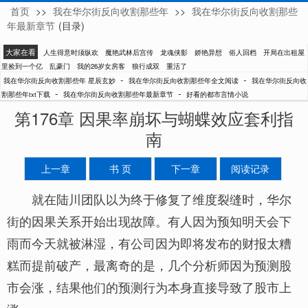
首页
>>
我在华尔街反向收割那些年
>>
我在华尔街反向收割那些
星辰玄妙
年最新章节
(目录)
大家在看
人生得意时须纵欢
魔艳武林后宫传
龙魂侠影
娇艳异想
俗人回档
开局在出租屋
里捡到一个亿
乱豪门
我的26岁女房客
狼行成双
重活了
-
-
我在华尔街反向收割那些年 星辰玄妙
我在华尔街反向收割那些年全文阅读
我在华尔街反向收
-
-
割那些年txt下载
我在华尔街反向收割那些年最新章节
好看的都市言情小说
第176章 因果率崩坏与蝴蝶效应套利指
南
上一章
书 页
下一章
阅读记录
就在陆川团队以为终于修复了维度裂缝时，华尔
街的因果关系开始出现故障。有人因为预知明天会下
雨而今天就被淋湿，有公司因为即将发布的财报太糟
糕而提前破产，最离奇的是，几个分析师因为预测股
市会涨，结果他们的预测行为本身直接导致了股市上