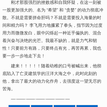
刚才那股强烈的挫败感和自我怀疑，在这一刻被
一股更加强大的、名为 “希望” 和 “贪婪” 的动力彻底冲
散。不就是需要拼命肝吗？不就是需要投入海量的时
间和精力吗？ 李飞用力地攥紧了拳头，指节因为过度
用力而微微发白，眼中闪烁起一种近乎偏执的、混合
着兴奋与决绝的光芒。我最不缺的，就是力气和韧
性！只要前方有路，只要终点有光，再苦再累，我也
要一步一步地走下去！
建来！！！！！随着幼稚的口号被喊出来，他彻
底陷入了亡灵建筑学的汪洋大海之中，此时此刻的
他，拿出了最大的动力化作舟，去强度这一望无尽的
苦海。
—·——·——·——·——·——·—