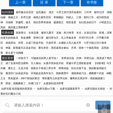
上一章
目 录
下一章
存书签
站内强推
都市极乐后后宫
赵氏嫡女
谨言
斗罗之朱竹清开始签到
三叶草
都市沉浮
清都
仙缘
诡秘之主：失序之国
福艳之都市后宫
草根崛起
55超人
三国：签到三年，成为绝世战
神
月绒祭
穿越吧，诸天
我在异界有座城
盛唐憨王
绝世道君
在幻想乡的日子
小明是怎么
死的
奥特曼之黑暗赛罗
经典收藏
医路青云
女侠且慢
傲世九重天
龙族：权力终章
长生：从道侣开始
影视：流窜
在诸天的收集员
兽血沸腾
邪神江湖
被问罪当天，无上帝族杀来
开局不朽大帝，只手覆灭禁
区
道诡异仙
洪荒，从道门首徒开始
天崩开局：从捕妖人到人族大帝
斗罗大陆之刘小枭传
说
神墓
影视诸天从流金开始
重生兽世：系统逼我去修仙
开局：我有一个抽奖系统
蛮荒妖
尊
郡主是个乌鸦嘴
最近更新
一剑惊天下，可她身后的男人更可怕！
异界游乐场
封神：拜师元始，我竟成了周武
王
成了反派却想当舔狗
凡人修仙：从废丹房杂役开始
穿越斗罗之擂鼓瓮金锤
【综影视】与天
作赌
重生之，玉龙大陆
我靠生子卷成三界女帝
师尊凶猛
转生没落千金，我的数值突破天
际
最强宗门从收徒开始
开局盗走徐凤年实力，我称霸雪中
满级基础刀法，屠戮整个武道
神戮
之主
黑色旋涡：356个暗蚀的童话
零阶魔导士的逆序法则
魔尊的五星好评：绩效她甜爆三
界
西游：我截教散了，你佛门没了
从废脉到混沌帝尊
-
-
-
-
仙梦乐园 惊恐骇然的君莫笑
仙梦乐园txt下载
仙梦乐园最新章节
仙梦乐园全文阅读
好
看的玄幻魔法小说
搜索
