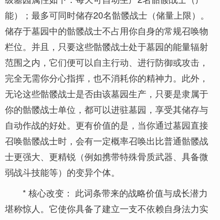
能）；最多可同时储存20名骷髅战士（储量上限）。
储存于墓园中的骷髅战士不占用你自身的常规召唤物
栏位。并且，只要这些骷髅战士处于墓园的能量辐射
范围之内，它们便可以自主行动、进行防御或攻击，
完全无需你分心指挥，也不消耗你的精神力。此外，
无论这些骷髅战士是否由该墓园生产，只要是隶属于
你的骷髅战士单位，都可以进驻墓园，享受其储存与
自动作战的好处。更有价值的是，当你通过墓园直接
召唤骷髅战士时，会有一定概率召唤出比普通骷髅战
士更强大、更精锐（例如携带特殊骨质武器、具备微
弱战斗技能等）的变异个体。
* 核心改变： 此词条带来的战略价值与成长潜力
堪称惊人。它使你具备了建立一支不依赖自身法力实