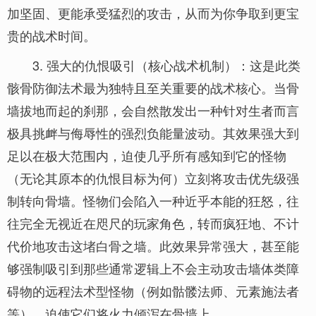
加坚固、更能承受猛烈的攻击，从而为你争取到更宝
贵的战术时间。
3. 强大的仇恨吸引（核心战术机制）：这是此类
骸骨防御法术最为独特且至关重要的战术核心。当骨
墙拔地而起的刹那，会自然散发出一种针对生者而言
极具挑衅与侮辱性的强烈负能量波动。其效果强大到
足以在极大范围内，迫使几乎所有感知到它的怪物
（无论其原本的仇恨目标为何）立刻将攻击优先级强
制转向骨墙。怪物们会陷入一种近乎本能的狂怒，往
往完全无视近在咫尺的玩家角色，转而疯狂地、不计
代价地攻击这堵白骨之墙。此效果异常强大，甚至能
够强制吸引到那些通常逻辑上不会主动攻击墙体类障
碍物的远程法术型怪物（例如骷髅法师、元素施法者
等），迫使它们将火力倾泻在骨墙上。