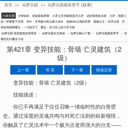
首页
>>
仙梦乐园
>>
仙梦乐园最新章节
(目录)
惊恐骇然的君莫笑
大家在看
大明锦衣
碧蓝航线界限
斗罗之开局复制昊天斗罗
还好我有练功房
斗罗：我唐三
这一世要娶千仞雪
木叶：开局被大蛇丸秽土转生
战锤40k之我的世界
诡秘之主：失序之国
开
局金风细雨楼主，一刀惊天下
重生：实力至上的斗罗大陆
-
-
-
-
仙梦乐园 惊恐骇然的君莫笑
仙梦乐园全文阅读
仙梦乐园txt下载
仙梦乐园最新章节
好
看的玄幻魔法小说
第421章 变异技能：骨墙·亡灵建筑（2
级）
上一章
书 页
下一章
阅读记录
变异技能：骨墙·亡灵建筑（2级）
技能描述：
你已不再满足于仅仅召唤一堵临时性的白骨壁
垒。通过深度的灵魂共鸣与对死亡法则的崭新领悟，
你触及了亡灵法术中一个极为古老而强大的分支——