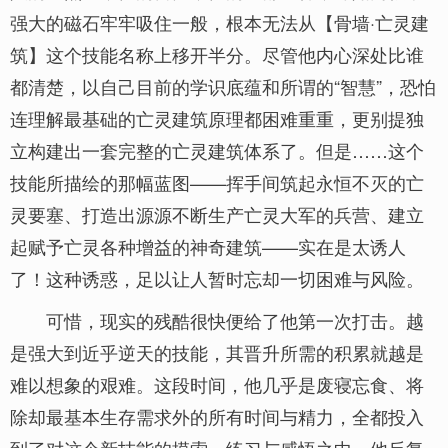
强大的磁石牢牢吸住一般，根本无法从【骨墙·亡灵建
筑】这个技能名称上移开半分。尽管他内心深处比谁
都清楚，以自己目前的学识底蕴和所谓的“智慧”，恐怕
连理解最基础的亡灵建筑原理都困难重重，更别提独
立构建出一套完整的亡灵建筑体系了。但是……这个
技能所描绘的那幅蓝图——挥手间筑起永恒不灭的亡
灵要塞、打造出源源不断生产亡灵大军的兵营、建立
起赋予亡灵各种增益的神奇建筑——实在是太诱人
了！这种诱惑，足以让人暂时忘却一切困难与风险。
可惜，现实的残酷很快便给了他第一次打击。越
是强大到近乎逆天的技能，其晋升所需的积累就越是
难以想象的艰难。这段时间，他几乎是废寝忘食、将
除却最基本生存需求外的所有时间与精力，全都投入