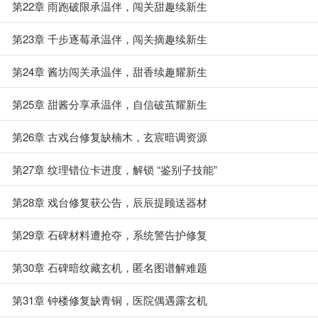
第22章 雨跑破限承温伴，闯关甜趣续新生
第23章 千步逐莓承温伴，闯关摘趣续新生
第24章 酱坊闯关承温伴，甜香续趣耀新生
第25章 甜酱分享承温伴，自信破茧耀新生
第26章 古戏台修复缺楠木，玄宸暗调资源
第27章 纹理错位卡进度，解锁 “鉴别子技能”
第28章 戏台修复获公告，辰辰提顾送器材
第29章 石碑材料遭抢夺，系统警告护修复
第30章 石碑暗纹藏玄机，匿名图谱解难题
第31章 钟楼修复缺青铜，医院偶遇露玄机