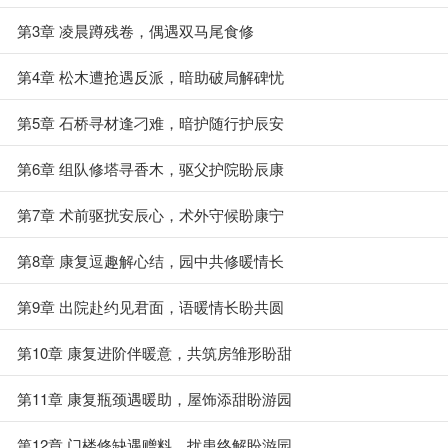
第3章 凌晨蹲残卷，偶遇双马尾食修
第4章 松木遭抢遇反派，暗助破局解碑忧
第5章 石桥寻材逢刁难，暗护随行护辰安
第6章 组队修塔寻香木，驱父护院盼辰康
第7章 术前驱扰安辰心，术外守候盼康宁
第8章 康复逗趣解心结，园中共修暖情长
第9章 出院赴约见君面，语暖情长盼共圆
第10章 康复进阶伴暖意，共筑房雏形盼甜
第11章 康复瓶颈遇暖助，屋饰添甜盼游园
第12章 门楼修缺遇赠料，扰患终解盼游园