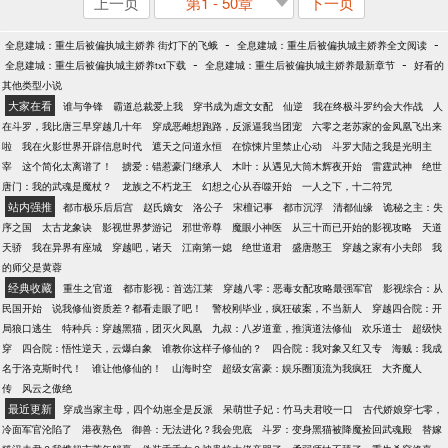
上一页
第1 - 50章
下一页
-
-
全息建城：重生后被偏执城主娇养 街灯下的飞蛾
全息建城：重生后被偏执城主娇养全文阅读
-
-
全息建城：重生后被偏执城主娇养txt下载
全息建城：重生后被偏执城主娇养最新章节
好看的
其他类型小说
大家在看
谁与争锋
霸道总裁爱上我
穿书成为虐文女配
仙逆
我在终极斗罗约会大作战
人
在斗罗，我比唐三早穿越几十年
穿成恶雌想跑路，反派逼我当团宠
六零之老苏家的金凤凰飞出来
啦
我在火影世界开辟信息时代
遮天之问道永恒
在惊悚片里禁止心动
斗罗大陆之我是光明主
宰
这个简化太离谱了！
掳爱：错惹豪门继承人
木叶：从遇见大筒木辉夜开始
雷霆武神
绝世
唐门：我的武魂是魔杖？
龙族之不朽龙王
幻想之心从吞噬开始
一人之下，十二符咒
站内强推
都市极乐后后宫
赵氏嫡女
洛公子
宋檀记事
都市沉浮
清都仙缘
诡秘之主：失
序之国
太古龙象诀
影视世界梦游记
邪世帝尊
魔眼小神医
从三十而已开始的影视攻略
天道
天骄
我在异界有座城
穿越吧，诸天
江南第一媳
绝世道君
盛唐憨王
穿越之家有小夫郎
我
的师父是黄蓉
经典收藏
重生之官道
都市影视：首选江莱
穿越八零：恶毒女配攻略最强军官
影视综合：从
民国开始
说我修仙资质差？都看走眼了吧！
警校刚毕业，疯狂破案，不当新人
穿越四合院：开
局狼口逃生
特种兵：穿越黑猫，团灭火凤凰
九叔：八岁道童，推演道法修仙
欢乐道士
超级快
穿
四合院：悟性逆天，云爆白象
谁教你这样子修仙的？
四合院：我对象又红又专
海贼：我成
名于洛克斯时代！
谁让他修仙的！
山海时空
超级女富豪：娱乐圈顶流为我疯狂
大齐魔人
传
风云之傲绝
最近更新
穿成当家主母，四个幼崽全是反派
呆萌世子妃：竹马夫君咬一口
古代娇娘穿七零，
冷面军官沦陷了
港夜熟色
御兽：无法进化？我会兜底
斗罗：变身黑猫被降魔捡回武魂殿
替嫁