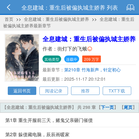
全息建城：重生后被偏执城主娇养 列表
首页
>>
全息建城：重生后被偏执城主娇养
>>
全息建城：重生后
被偏执城主娇养最新章节
全息建城：重生后被偏执城主娇养
作者：
街灯下的飞蛾
其他类型
连载中
209 万字
最新章节：
第210章 竹海新声，针定初心
最后更新：2025-11-17 20:12:01
返回书页
阅读记录
推荐
TXT下载
【全息建城：重生后被偏执城主娇养】 共 298 章
【
下一页
】 【
尾页
】
第1章 重生开服前三天，赌鬼父亲砸门催债
第2章 躲债藏电脑，辰辰画暖家