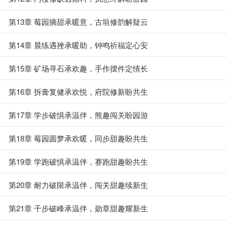
第13章 莓园摘甜承暖意，古垣修韵解疑云
第14章 晨练遇挫承暖助，钟鸣祈福定心安
第15章 矿场寻石承欢趣，手作摆件定情长
第16章 拆膏复健承欢悦，府院修新盼共生
第17章 学步破惧承温伴，熊趣闯关盼园游
第18章 莓园圆梦承欢暖，同步甜趣盼共生
第19章 学跑破惧承温伴，赛跑甜趣盼共生
第20章 耐力破限承温伴，闯关甜趣续新生
第21章 千步破峰承温伴，勋章甜趣耀新生