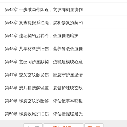
第42章 十步破局莓园近，玄纹碑刻显协作
第43章 复查捷报系红绳，展柜修复预契约
第44章 遗址契约启羁绊，低血糖遇暗护
第45章 共享材料护旧伤，营养餐暖低血糖
第46章 玄纹同步显默契，蛋糕建模映心意
第47章 交叉玄纹触发伤，应急守护显温情
第48章 残片拼接解误差，复健护膝映玄纹
第49章 螺旋玄纹拆圈解，评估记事本映暖
第50章 螺旋收尾护旧伤，评估捷报暖晨光