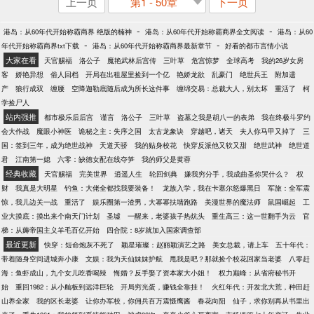
上一页
第1 - 50章
下一页
-
-
港岛：从60年代开始称霸商界 绝版的楠神
港岛：从60年代开始称霸商界全文阅读
港岛：从60
-
-
年代开始称霸商界txt下载
港岛：从60年代开始称霸商界最新章节
好看的都市言情小说
大家在看
天官赐福
洛公子
魔艳武林后宫传
三叶草
危宫惊梦
全球高考
我的26岁女房
客
娇艳异想
俗人回档
开局在出租屋里捡到一个亿
艳娇龙欲
乱豪门
绝世兵王
附加遗
产
狼行成双
缠腰
空降迦勒底随后成为所长这件事
缠绵交易：总裁大人，别太坏
重活了
柯
学捡尸人
站内强推
都市极乐后后宫
谨言
洛公子
三叶草
盗墓之我是胡八一的表弟
我在终极斗罗约
会大作战
魔眼小神医
诡秘之主：失序之国
太古龙象诀
穿越吧，诸天
夫人你马甲又掉了
三
国：签到三年，成为绝世战神
天道天骄
我的贴身校花
快穿反派他又软又甜
绝世武神
绝世道
君
江南第一媳
六零：缺德女配在线夺笋
我的师父是黄蓉
经典收藏
天官赐福
完美世界
逍遥人生
轮回剑典
嫌我穷分手，我成曲圣你哭什么？
权
财
我真是大明星
钓鱼：大佬全都找我要装备！
龙族入学，我在卡塞尔怒爆黑日
军旅：全军震
惊，我儿边关一战
重活了
娱乐圈第一渣男，大幂幂扶墙跑路
美漫世界的魔法师
鼠国崛起
工
业大摸底：摸出来个南天门计划
圣墟
一醒来，老婆孩子热炕头
重生高三：这一世翻手为云
官
梯：从薅帝国主义羊毛百亿开始
四合院：8岁就加入国家调查部
最近更新
快穿：短命炮灰不死了
颖星璀璨：赵丽颖演艺之路
美女总裁，请上车
五十年代：
带着随身空间进城奔小康
文娱：我为天仙妹妹护航
甩我是吧？那就捡个校花回家当老婆
八零赶
海：鱼虾成山，九个女儿吃香喝辣
悔婚？反手娶了资本家大小姐！
权力巅峰：从省府秘书开
始
重回1982：从小舢板到远洋巨轮
开局穷光蛋，赚钱全靠挂！
火红年代：开发北大荒，种田赶
山养全家
我的区长老婆
让你办军校，你佣兵百万震慑鹰酱
春花向阳
仙子，求你别再从书里出