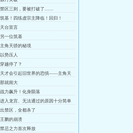
章 禁区三则，要被打破了……
章 筑基！四练虚宗主降临！回归！
章 天台宣言
章 另一位筑基
章 主角天骄的秘境
章 以势压人
章 穿越停了？
章 天才会引起旧世界的恐惧——主角天
章 那就闹大
章 战力飙升！化身陨落
章 进入龙宫、无法通过的原因十分简单
章 出禁区，全都杀了
章 王鹏的崩溃
章 禁忌之力首次释放