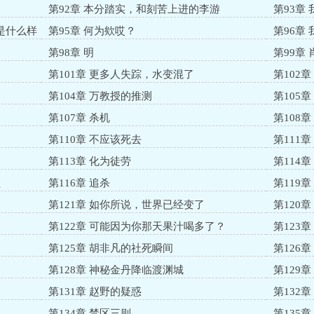
第92章 本分踏实，和刻苦上进的李游
第93章
是什么样
第95章 何为欸哎？
第96章
第98章 明
第99章
第101章 更多人失踪，水变混了
第102
第104章 万教授的推测
第105
第107章 杀机
第108
第110章 不应该死去
第111
第113章 化为徒劳
第114
理
第116章 追杀
第119
第121章 如你所说，世界已经变了
第120
第122章 可能因为你那天果汁喝多了？
第123
丹药
第125章 胡非凡的社死瞬间
第126
第128章 神秘金丹降临渡渊城
第129
第131章 赵野的疑惑
第132
第134章 禁区三则
第135