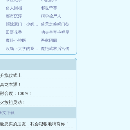
俗人回档
邪世帝尊
都市沉浮
柯学捡尸人
拒嫁豪门：少奶奶99次出逃
倚天之崆峒门徒
田野花香
功夫皇帝艳福星
魔眼小神医
吾家阿囡
没钱上大学的我只能去屠龙了
魔艳武林后宫传
章 升旗仪式上
章 真龙本源！
 融合度：100％！
章 火族祖灵动！
全文下载
我最忠实的朋友，我会狠狠地犒赏你！