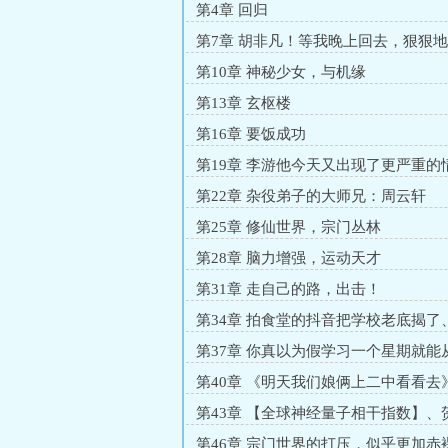
第4章 回归
第7章 胡非凡！等我晚上回去，狠狠
你！
第10章 神秘少女，与机缘
第13章 玄枢楼
第16章 要饭成功
第19章 李游他今天又出现了更严重的
第22章 杂役弟子的大师兄：周云轩
第25章 修仙世界，宗门丛林
第28章 脑力增强，运动天才
第31章 走自己的路，出击！
第34章 拍食堂的抖音把学校老底揭了
主角天骄的磨难。
第37章 你真以为假学习一个星期就能
中等生了？
第40章 《明天我们娘俩上二中看看去
第43章 【全球神经量子相干指数】、
骚
第46章 宗门世界的打压，似乎更加赤