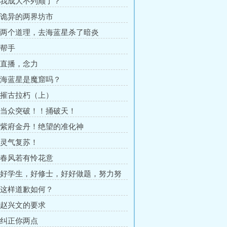
章 我成大不列颠了？
章 诡异的两界坊市
章 两个道理，去海蓝星杀了暗炎
 帮手
章 直播，念力
章 海蓝星是魔窟吗？
章 摧古拉朽（上）
章 当众突破！！捅破天！
章 紫府金丹！绝望的准化神
章 灵气复苏！
章 春风若有怜花意
章 好学生，好修士，好好做题，努力努
章 这样道歉如何？
章 赵兴文的要求
章 纠正你两点