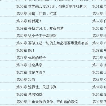
矩得砸烂
第50章 世界融合度达5％，宿主影响半径扩大
第51章
第53章 排挤，回归，打算
第54章
第56章 给我死！
第57章
第59章 寻找房月瑶，昨夜的梦
第60章
第62章 这小子不合常理啊
第63章
册
第65章 要做扛起一切的主角必须要承受应有的
第66章
痛苦
第68章 跑！
第69章
第71章 你爸的样子
第72章
第74章 信息共享
第75章
第77章 谁是李游？
第78章
第80章 决断
第81章
第83章 巡界使、天骄序列
第84章
第86章 禁忌物质
第87章
第89章 主角天骄的身份、齐向东的震惊
第90章