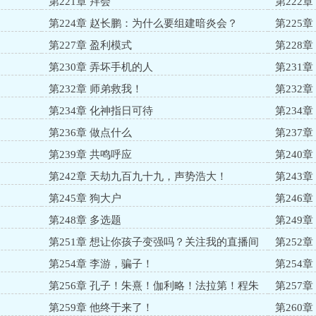
第221章 拜会
第222
第224章 赵长鹏：为什么要组建暗炎会？
第225
第227章 盈利模式
第228
第230章 弄坏手机的人
第231章
第232章 师弟救我！
第232
第234章 化神指日可待
第234
第236章 做点什么
第237
第239章 共鸣呼应
第240
第242章 天劫九百九十九，声势浩大！
第243
第245章 狗大户
第246
第248章 多选题
第249
第251章 想让你孩子变强吗？关注我的直播间
第252
力
第254章 李游，骗子！
第254
第256章 孔子！朱熹！伽利略！法拉第！程朱
第257
理学！
第259章 他终于来了！
第260