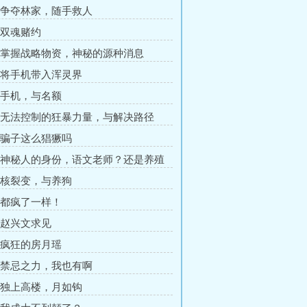
章 争夺林家，随手救人
章 双魂赌约
章 掌握战略物资，神秘的源种消息
章 将手机带入浑灵界
章 手机，与名额
章 无法控制的狂暴力量，与解决路径
章 骗子这么猖獗吗
章 神秘人的身份，语文老师？还是养殖
？
章 核裂变，与养狗
章 都疯了一样！
章 赵兴文求见
章 疯狂的房月瑶
章 禁忌之力，我也有啊
章 独上高楼，月如钩