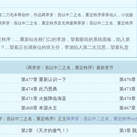
者二刀毛本尊创作，作品两界穿：吾以中二之名，重定秩序章章动人，小说旗
两界穿：吾以中二之名，重定秩序及无弹窗两界穿：吾以中二之名，重定秩序
定秩序：…重新站在校门口的李游，望着眼前的系统面板，陷入第
的？…望着正在调座位的班主任，李游陷入第二次沉思…望着礼堂
………学校颁奖典礼上，天空裂开巨大裂缝，两界大门正式打
役众生，所有人都向反方向逃跑……李游只能挽起校服袖子，轻叹
《两界穿：吾以中二之名，重定秩序》最新章节
或许，独自一人肩扛起拯救世界的责任，是每一个中二少年源自血脉
第477章 重新认识一下
第476
第474章 此乃恩典
第473
第471章 火族降临海蓝
第470章
第468章 本源火主
第467
穿：吾以中二之名，重定秩序》正文
两界穿：吾以中二之名，重定秩序txt
第2章 《天才的傲气！》
第3章 