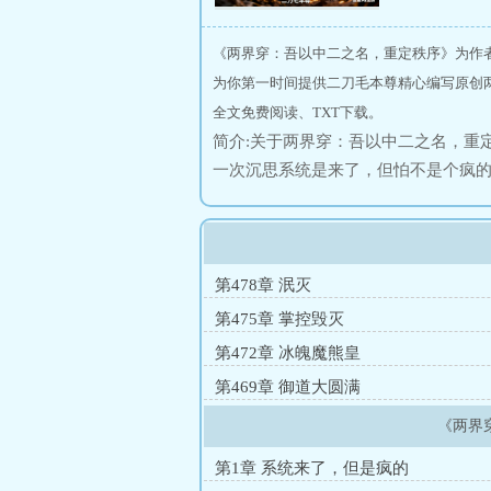
《两界穿：吾以中二之名，重定秩序》为作
为你第一时间提供二刀毛本尊精心编写原创
全文免费阅读、TXT下载。
简介:关于两界穿：吾以中二之名，重
一次沉思系统是来了，但怕不是个疯
前演讲的校花，李游陷入第三次沉思
开……修仙界大修意图穿破时空，奴
一声:“剑来！”踏步登天而去。……
的宿命！
第478章 泯灭
第475章 掌控毁灭
第472章 冰魄魔熊皇
第469章 御道大圆满
《两界
第1章 系统来了，但是疯的