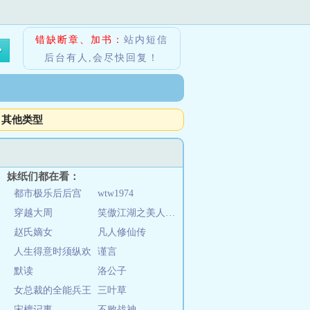
错缺断章、加书：
站内短信
后台有人,会尽快回复！
其他类型
妹纸们都在看：
都市极乐后后宫
wtw1974
穿越大周
笑傲江湖之美人的天下
赵氏嫡女
凡人修仙传
人生得意时须纵欢
谨言
默读
洛公子
女总裁的全能兵王
三叶草
宋檀记事
不败战神