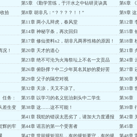
第5章 《勤学苦练，于汗水之中钻研灵诀真
第6章 
谛》
地收拾
第8章 胡非凡：“？？？？！！”
第9章 
第11章 两小儿辩虎，春风堂
第12章
第14章 神秘字条，再次回归
第15章
第17章 修仙资料x2，胡非凡两界性格的原因！
第18章
情况！
第20章 天才的道心
第21章
第23章 绝不可沦为火海祭坛上不名一文贡品
第24章
第26章 俯卧撑？中二少年莫名其妙的爱好罢
第27章
了……
第29章 父子的隔空对视
第30章
第32章 天凉，天又不凉了。
第33章
要，必看
、任务：
第35章 以学习的名义惩治刺头中二学生
第36章
从差生变
第38章 这……这不可能！
第39章
》
第41章 我犯的错误太恶劣了，请加大力度通报
第42章
批评！
贺辉的牢
第44章 谣言的第一个受害者
第45章
实在太危
裸
第47章 世间规矩混乱，有的规矩要守，有的规
第48章