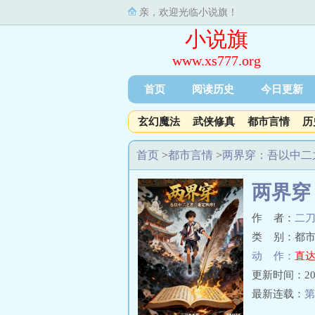
亲，欢迎光临小说旗！
小说旗
www.xs777.org
首页
阅读历史
今日更新
玄幻魔法
武侠修真
都市言情
历
首页
>
都市言情
>
两界穿：吾以中二
两界穿
作 者：
二
类 别：都市
动 作：
直达
更新时间：2023-
最新连载：
第