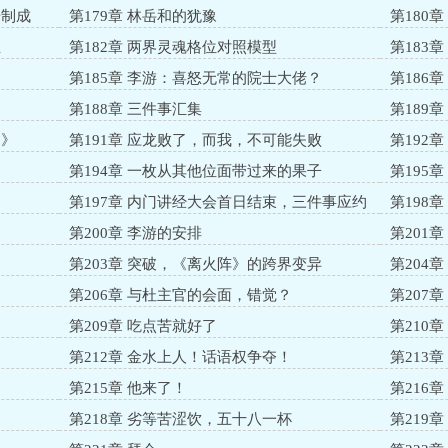
研制成
第179章 林岳和的犹豫
第180
生
第182章 两界灵魂格位对照模型
第183
第185章 李游：喜怒无常的院士大佬？
第186
第188章 三件事汇集
第189
到》
第191章 应龙败了，而我，不可能失败
第192
第194章 一枚从其他位面带过来的果子
第195
第197章 内门讲经大会首日结束，三件事应约
第198
第200章 李游的安排
第201
场饲养员
第203章 突破，《离火阵》的跨界变异
第204
第206章 与杜主官的会面，错觉？
第207
第209章 吃点苦就好了
第210
第212章 金水上人！话语权争夺！
第213
第215章 他来了！
第216
第218章 劣等苦涩饮，五十八一杯
第219