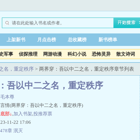
上架新书
月点击榜
总收藏榜
新书榜单
史军事
侦探推理
网游动漫
科幻小说
恐怖灵异
散文诗词
之名，重定秩序
> 两界穿：吾以中二之名，重定秩序章节列表
：吾以中二之名，重定秩序
刀毛本尊
言情(两界穿：吾以中二之名，重定秩序)
底部↓
,
加入书架
,
投推荐票
11-22 17:06
478章 泯灭