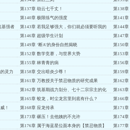
第137章 劫云七千丈！
第138
第140章 极限练气的强度
第141
筑基强者
第143章 若我足够强大，你们就必须要听我的
第144
规则
第146章 超级学生计划
第147
第149章 ‘断A’的身份自然揭晓
第150
第152章 数学竞赛，与世界大势
第153
第155章 林青青的病
第156
现的灵力
第158章 交出暗炎少尊！
第159
骄的宿命
第161章 万教授关于禁忌物质的研究成果
第162
第162章 筑基期战力划分、七十二宗宗主的化
第163
神
第165章 蛟龙，时尘龙宫里到底有什么？
第166
粗暴
显威！
第168章 应龙传承
第171
第173章 碾压！去他姨的不允许
第174
第176章 属于海蓝星位面本身的【禁忌物质】
第177