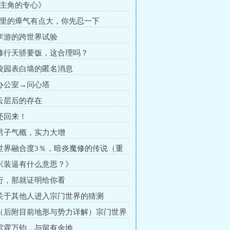
《主角的专心》
这里的瘴气有点大，你先忍一下
 李游的跨世界试验
 修行天骄要饭，这合理吗？
 校园表白墙的匿名消息
 办公室→问心塔
 云层后的存在
 还回来！
 男子气概，实力大增
 世界融合度3％，暗炎魔修的传说（重
）
 《装逼有什么意思？》
 行，那就证明给你看
 关于其他人进入宗门世界的猜测
 （后附目前地形与势力详解）宗门世界
险了
 雷霆万钧，与留有余地