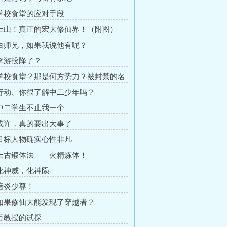
 学校食堂的应对手段
 上山！真正的宏大修仙界！（附图）
 白师兄，如果我说他有呢？
 李游投降了？
 学校食堂？那是何方势力？被封禁的名
 行动、你很了解中二少年吗？
 中二学生不止我一个
 或许，真的要出大事了
 目标人物确实心性非凡
 上古锻体法——火精炼体！
 化神威，化神陨
 暗炎少尊！
 如果修仙大能发现了穿越者？
 万教授的试探