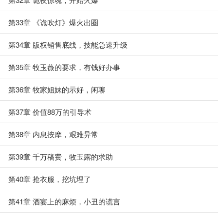
第33章 《诡吹灯》爆火出圈
第34章 版权销售底线，技能急速升级
第35章 牧玉薇的要求，有钱好办事
第36章 牧家姐妹的示好，闲聊
第37章 价值88万的引导术
第38章 内息按摩，艰难异常
第39章 千万稿费，牧玉露的求助
第40章 抢衣服，挖坑埋了
第41章 酒宴上的麻烦，小丑的谎言