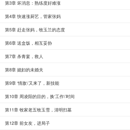
第3章 坏消息：熟练度好难涨
第4章 快速涨厨艺，管家张妈
第5章 赶走张妈，牧玉兰的态度
第6章 送盒饭，相互妥协
第7章 杀青宴，救人
第8章 媳妇的未婚夫
第9章 ‘情敌\’又来了，新技能
第10章 周凌阳的目的，换‘工作\’时间
第11章 牧家老五牧玉雪，清明扫墓
第12章 前女友，进局子