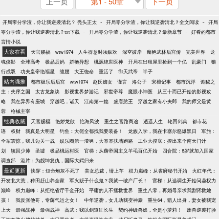
上一页
第1 - 50章
下一页
-
-
开局零分学渣，你让我逆袭清北？ 秃头正太
开局零分学渣，你让我逆袭清北？全文阅读
开局
-
-
零分学渣，你让我逆袭清北？txt下载
开局零分学渣，你让我逆袭清北？最新章节
好看的都市
言情小说
大家在看
天官赐福
wtw1974
人生得意时须纵欢
深空彼岸
魔艳武林后宫传
完美世界
龙
魂侠影
全球高考
极品后妈
娇艳异想
桃源绝世医神
开局在出租屋里捡到一个亿
乱豪门
狼
行成双
功夫皇帝艳福星
缠腰
大王饶命
重活了
御天武帝
半子
站内强推
都市极乐后后宫
wtw1974
赵氏嫡女
谨言
洛公子
宋檀记事
都市沉浮
诡秘之
主：失序之国
太古龙象诀
影视世界梦游记
邪世帝尊
魔眼小神医
从三十而已开始的影视攻
略
我在异界有座城
穿越吧，诸天
江南第一媳
盛唐憨王
穿越之家有小夫郎
我的师父是黄
蓉
枪械主宰
经典收藏
天官赐福
艳娇龙欲
艳海风波
重生之官路商途
逍遥人生
轮回剑典
都市花
语
权财
我真是大明星
钓鱼：大佬全都找我要装备！
龙族入学，我在卡塞尔怒爆黑日
军旅：
全军震惊，我儿边关一战
娱乐圈第一渣男，大幂幂扶墙跑路
工业大摸底：摸出来个南天门计
划
镇国少帅
圣墟
极品桃运村医
官梯：从薅帝国主义羊毛百亿开始
四合院：8岁就加入国家
调查部
港片：为靓坤复仇，国际大鳄归来
最近更新
快穿：短命炮灰不死了
美女总裁，请上车
权力巅峰：从省府秘书开始
火红年代：
开发北大荒，种田赶山养全家
军火贩子什么鬼？我就一破产厂长！
官梯：从选调生开始问鼎权力
巅峰
权力巅峰：从拒绝省厅千金开始
平庸的人不拯救世界
重生八零，再婚母亲求我割肾救她
孩！
我反派他哥，专薅气运之女！
中年逆袭，女儿助我变神豪
重生64，猎人出身，妻女被我宠
上天
最强战神
最强战神
高武：我以剑道证长生
契约神级兽娘，全是小萝莉！
废兽逆袭打脸