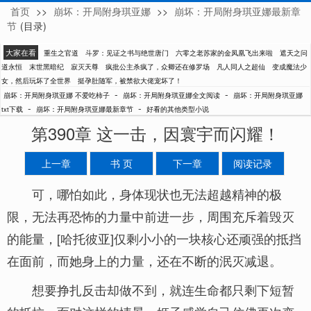
首页
>>
崩坏：开局附身琪亚娜
>>
崩坏：开局附身琪亚娜最新章
不爱吃柿子
节
(目录)
大家在看
重生之官道
斗罗：见证之书与绝世唐门
六零之老苏家的金凤凰飞出来啦
遮天之问
道永恒
末世黑暗纪
寂灭天尊
疯批公主杀疯了，众卿还在修罗场
凡人同人之超仙
变成魔法少
女，然后玩坏了全世界
挺孕肚随军，被禁欲大佬宠坏了！
-
-
崩坏：开局附身琪亚娜 不爱吃柿子
崩坏：开局附身琪亚娜全文阅读
崩坏：开局附身琪亚娜
-
-
txt下载
崩坏：开局附身琪亚娜最新章节
好看的其他类型小说
第390章 这一击，因寰宇而闪耀！
上一章
书 页
下一章
阅读记录
可，哪怕如此，身体现状也无法超越精神的极
限，无法再恐怖的力量中前进一步，周围充斥着毁灭
的能量，[哈托彼亚]仅剩小小的一块核心还顽强的抵挡
在面前，而她身上的力量，还在不断的泯灭减退。
想要挣扎反击却做不到，就连生命都只剩下短暂