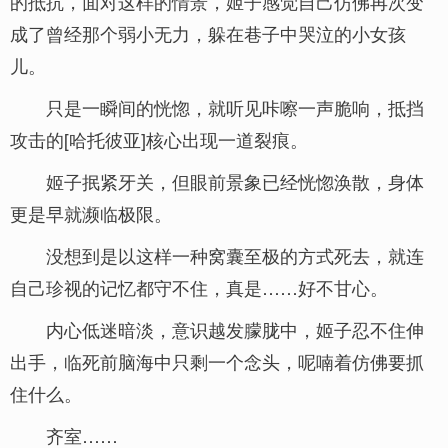
的抵抗，面对这样的情景，姬子感觉自己仿佛再次变
成了曾经那个弱小无力，躲在巷子中哭泣的小女孩
儿。
只是一瞬间的恍惚，就听见咔嚓一声脆响，抵挡
攻击的[哈托彼亚]核心出现一道裂痕。
姬子抿紧牙关，但眼前景象已经恍惚涣散，身体
更是早就濒临极限。
没想到是以这样一种窝囊至极的方式死去，就连
自己珍视的记忆都守不住，真是……好不甘心。
内心低迷暗淡，意识越发朦胧中，姬子忍不住伸
出手，临死前脑海中只剩一个念头，呢喃着仿佛要抓
住什么。
齐室……