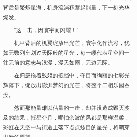
背后是繁烁星海，机身流淌积蓄起能量，下一刻光华
爆发。
“这一击，因寰宇而闪耀！”
机甲背后的机翼绽放出光芒，寰宇化作流彩，犹
如无数列车划过天际般的星光，每一缕代表星空间一
往无前的意志与浪漫，漫天如雨，无边无际。
在归寂拖着残躯的抵挡中，夺目而绚丽的七彩光
辉落下，绽放出澎湃梦幻的光芒，将整个二相乐园吞
没。
然而那能量难以估量的一击，却并没造成毁灭波
及的结果，摧星夺月，哪怕余波的风都是那样温柔，
彩虹在天空中与街道上落下点点炫目的星光，将萌芽
出新的愿望。