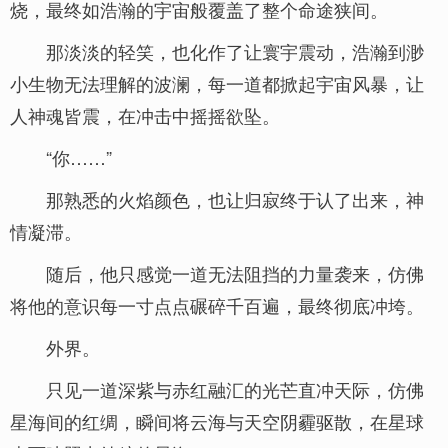
烧，最终如浩瀚的宇宙般覆盖了整个命途狭间。
那淡淡的轻笑，也化作了让寰宇震动，浩瀚到渺
小生物无法理解的波澜，每一道都掀起宇宙风暴，让
人神魂皆震，在冲击中摇摇欲坠。
“你……”
那熟悉的火焰颜色，也让归寂终于认了出来，神
情凝滞。
随后，他只感觉一道无法阻挡的力量袭来，仿佛
将他的意识每一寸点点碾碎千百遍，最终彻底冲垮。
外界。
只见一道深紫与赤红融汇的光芒直冲天际，仿佛
星海间的红绸，瞬间将云海与天空阴霾驱散，在星球