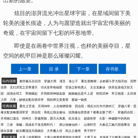
炫目的澎湃流光冲出星球宇宙，在星域间留下美
轮美的漫长痕迹，人为与愿望造就出宇宙宏伟美丽的
奇观，在宇宙间留下七彩的环形地带。
即使是在画卷中世界注视，也样的美丽夺目，星
空间的机甲巨神是那么璀璨闪耀。
上一章
目 录
下一章
存书签
站内强推
都市极乐后后宫
穿越大周
谨言
洛公子
重生唐舞桐：从称霸斗罗大陆开始
田野
花香
玄幻洪荒之至尊通天
功夫皇帝艳福星
官场之财色诱人
太古龙象诀
快穿反派他又软又
甜
战场合同工
草根崛起
开局获得神级血脉
娘娘她总是不上进
绝世武神
帝王独宠：太后请
入怀
六零：缺德女配在线夺笋
我的师父是黄蓉
婆媳一锅煮
经典收藏
重生之官道
开局59年，人在南锣鼓巷
四合院：我在火红年代挣外汇
穿越八零：恶
毒女配攻略最强军官
四合院：系统让我去修仙
说我修仙资质差？都看走眼了吧！
穿越四合院：
开局狼口逃生
特种兵：穿越黑猫，团灭火凤凰
欢乐道士
超级快穿
火影：神威眼中的风铃
草
三体
海贼：我成名于洛克斯时代！
谁让他修仙的！
山海时空
大秦总工她只想搞事业
超
级女富豪：娱乐圈顶流为我疯狂
大齐魔人传
风云之傲绝
养子阿宁
最近更新
左耳上的那颗痣
七零小娇妻带着萌娃去随军
七零下乡，农场多了位貌美小辣椒
穿