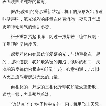
表面映照出纯粹的星海。
[哈托彼亚]的身形重新站起，机甲的身形发出道道
咔哒声响，流光溢彩的能量在体表流淌，变形升华成
更加神翊帅气的全新形态。
姬子重新抬起眼眸，闪过一抹紫芒，瞳中只剩下
了重现的坚韧凌厉。
感受着体内她最信任爱慕的光，与她重叠在一起
的，那种连接，犹如最紧密的拥抱，倾诉的独白，灵
魂的温度都仿佛紧密相连到一起，心意相通，此刻体
内更是流淌着澎湃无比的力量。
而相反的，归寂的三相化身却犹如遭受重击般，
猛然一颤，力量颓然黯淡。
“该结束了！”姬子眸中光芒一闪，机甲飞上天际，