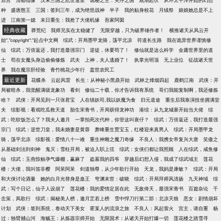
后宫
清都仙缘
汉末三国之乱世道皇
诡秘之主：失序之国
观潮起伏
从环太平洋开始的幻想
种
盛唐憨王
三国：签到三年，成为绝世战神
半子
我的贴身校花
月绒祭
娘娘她总是不上
进
江南第一媳
末日重生：我抢了大佬机缘
吾家阿囡
经典收藏
莽荒纪
我师兄实在太稳健了
无限穿越，只为破界锤作者！
横推诸天从风云开
始","copyright":"起点中文网
综武：开局墨甲龙骑，荡平北凉
符道长生路
我在诡异世界谨慎修
仙
综武：万倍返还，我打造最强宗门
逆徒，休要苟了！
修仙就是这么科学
金庸世界里的道
士
苟在女魔头身边偷偷修炼
武夫
上神，夫人逃婚了！
执掌光明顶
无上业位
征战诸天世
界
我在魔宗肝经验
青竹桃花少年行
盖世农民工
最近更新
花蝶杀
云起风雷
长生：从神秘小黑鼎开始
武林之烽烟四起
鹿鹤江南
武侠：开
局被暗杀，我觉醒满级龙象功
看剑
修仙二十载，你才告诉我有系统
哥们我能复制啊，我还修炼
啥？
武侠：开局见到一只张君宝
人在镇妖司,我以妖魔为食
归元道途
重生后我靠演技坐拥满堂
夫
综影视：看戏吃瓜救天道
胎生宋青书，开局获得龙神功
港综：从九龙城寨开始当大佬
综
武：吃软饭怎么了？我夫人邀月
一掌拍死次代种，你管这叫衰仔？
综武：万倍返还，我打造最强
宗门
综武：逆世刀皇，我未婚妻是黄蓉
萧峰重生贾宝玉，红楼迎来真男人
综武：开局墨甲龙
骑，荡平北凉
综影视：爱情八十一难
重生神雕之魔刀奇缘
不良人：我携女帝复兴大唐
笑傲之
从基础剑法到剑神
鬼灭：雪柱开局，被迫入职上弦
综武：女侠们都让我照顾
人在综武，咸鱼修
仙
综武：玉燕惊鲵孕气爆棚，赢麻了
盗墓我的四爷
穿越后幻想入侵，我成了综武域主
莲花
楼：大佬，我叫笛非樱
阿呆阿呆
剑道独尊，从少年歌行开始
天龙，我妈是康敏？
综武：开局
和大侠讨论酒量
她的白月光替身是蛊王
穹渊末世：破晓
综武：开局拜师风清扬
九天神域
综
武：写个日记，仙子人设崩了
莲花楼：我的爱情定居在此
无敌倚天，最强宋青书
百篇杂论
千
念策，凤歌行
综武：揭秘美人榜，邀月芷若上榜
雪中悍刀行第二部：北凉天狼
恶女：剧情崩坏
计划
武侠：签到系统，卷动天下美女
霍某人的流浪之旅
不良人：风起萤火
宫主，请自重
杨
过：独臂撼山河
海贼王：从炼器宗师开始
无限国术：从诸天开始打爆一切
莲花楼之踏雪寻