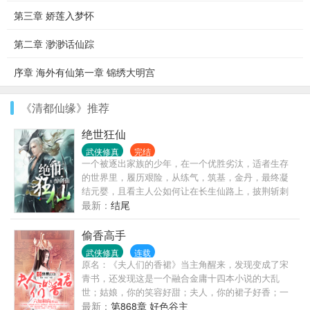
第三章 娇莲入梦怀
第二章 渺渺话仙踪
序章 海外有仙第一章 锦绣大明宫
《清都仙缘》推荐
绝世狂仙
武侠修真
完结
一个被逐出家族的少年，在一个优胜劣汰，适者生存
的世界里，履历艰险，从练气，筑基，金丹，最终凝
结元婴，且看主人公如何让在长生仙路上，披荆斩刺
一路前行。
最新：
结尾
偷香高手
武侠修真
连载
原名：《夫人们的香裙》当主角醒来，发现变成了宋
青书，还发现这是一个融合金庸十四本小说的大乱
世；姑娘，你的笑容好甜；夫人，你的裙子好香；一
样的人物，却构成一个不一样的江湖
最新：
第868章 好色谷主