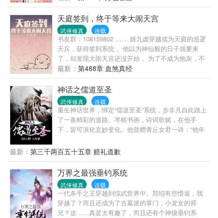
天庭签到，终于等来大闹天宫
武侠修真
连载
书友群：108159802 …… 姬九虚穿越成为天庭的巡逻
天兵，获得签到系统， 他以为神仙般的日子就要来
了，却发现大闹天宫还没开始， 为了不成为炮灰，不
被猴子一棒子砸死，姬九虚在天庭四处签到， 兜率宫
最新：
第488章 血煞真经
签到，获得九转金丹； 太清宫签到，获得一气化三
清； 凌霄宝殿签到，获得混沌不灭功。 …… 终于，
神话之儒道至圣
等到猴子出世了， “来，猴子，哥教你怎么大闹天
武侠修真
连载
宫。”姬九虚笑眯眯的出现在猴子面前。
重生神话世界，绑定“儒道至圣”系统，步非凡自此踏上
了一条精彩的道路。琴棋书画，诗词歌赋，在他手
下，皆可演化玄妙变化。他曾赠青丘女君一诗：“他年
我若为青帝，报与桃花一处开。”于是，天下桃花尽归
青丘。五行山下，他曾写下：“天若压我，劈开那天，
最新：
第三千两百五十五章 赔礼道歉
若地拘我，踏碎那地，我等生来自由身，谁敢高高在
上。”于是，世上唯有齐天大圣，而无斗战胜佛。
万界之最强垂钓系统
武侠修真
连载
一代杀手之王穿越到综武世界中。郑绍有些懵逼，我
穿越了？而且还成为了古墓派的掌门，小龙女的师
兄？这……真是太有趣了，而且还有个神级垂钓系