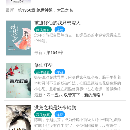
统？嘎嘎！“叮，恭喜宿主，垂钓获得武动乾琨世界，
一品丹药，阳元丹”“叮，恭喜宿主，垂钓获得风云世
最新：
第1950章 绝世神通，太乙之名
界，十品武学功法，玄武真功”“叮，恭喜宿主，垂钓获
得斗罗世界，外附魂骨”“叮，恭喜宿主，垂钓获得武动
被迫修仙的我只想嫁人
乾琨世界，吞噬祖符”……只要垂钓给力，所谓的高手
武侠修真
连载
都是渣渣
怎样才能把自己嫁出去，仙缘昌盛的水淼淼觉得这是
个难题。
最新：
第1549章
修仙狂徒
武侠修真
连载
街头混混穿越异界，附身世家落魄少爷。脑子里带着
本时灵时不灵的残破符法，心眼里藏着点花痞色坏的
小心思。且看他在残酷修真界中左右逢源，誓做纨绔
的修仙生活。 呃……穿墙符，这是用来偷香邻家小妹
最新：
四一五八 双管齐下，新的策略！
的。
洪荒之我是妖帝鲲鹏
武侠修真
连载
陈鹏，穿越洪荒，成为传说中顶级大能中倒霉的妖师
鲲鹏！他没有伴生灵宝，圣位蒲团被抢，没有道侣，