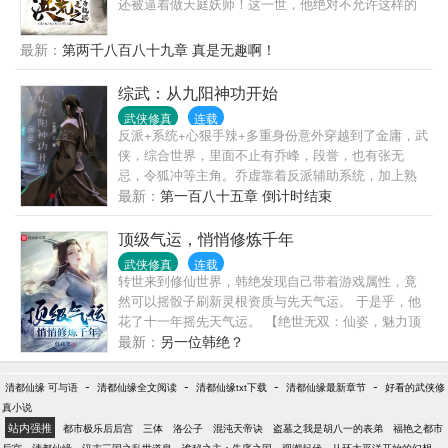
还被逼着做天庭妖师！这一世，他绝对不允许这样的
事情发生！这一次，他不做天庭妖师，他要做天庭妖
帝！
最新：
第两千八百八十九章 真是无趣啊！
综武：从九阳神功开始
武侠修真
连载
反派+系统+心狠手辣+多重身份意外穿越到了金庸，武
侠，综合世界，里面不止有乔峰，段誉，也有张无
忌，令狐冲等主角。乔虚靠着反派辅助系统，加上熟
悉各个世界的故事发展，夺取各个世界主角的机缘，
最新：
第一百八十五章 倒计时结束
并靠着辅助系统，控制了一大群在金庸，武侠世界，
不怎么露...
顶级气运，悄悄修炼千年
武侠修真
连载
转世来到修仙世界，韩绝发现自己带着游戏属性，竟
然可以摇骰子刷新灵根资质与先天气运。 于是乎，他
花了十一年摇先天气运。 【绝世无双：仙姿，魅力顶
级】 【天命剑痴：剑道资质顶级，剑道悟性顶级】
最新：
另一位韩绝？
【身法绝尘：身法资质顶级】 【仙帝后裔：获得一部
绝世修仙功法、一千块上品灵石】 韩绝为了长生，决
-
-
-
-
清都仙缘 可与语
清都仙缘全文阅读
清都仙缘txt下载
清都仙缘最新章节
好看的武侠修
定悄悄修炼，不出风头。 千年后，修真界一代换一
真小说
代。 当仙界清理凡间时，韩绝不得不出手。 他这才发
站内强推
都市极乐后后宫
三体
洛公子
混沌天帝诀
盗墓之我是胡八一的表弟
福艳之都市
现，好像仙神也不过如此！