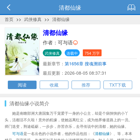
清都仙缘
首页
>>
武侠修真
>>
清都仙缘
清都仙缘
作者：
可与语
武侠修真
连载中
754 万字
最新章节：
第1656章 搜魂溯前事
最后更新：2026-08-05 08:37:31
阅读
收藏
推荐
TXT下载
清都仙缘小说简介
她是南瞻部洲大唐国集万千宠爱于一身的小公主，却是个病怏怏的小丫
头，活都活不久啦！意外的机缘，使她远离红尘，成为他界修道路上的一员。
师门迭变，荆途砥砺，一步步，亦苦亦乐，去寻传说中的清都，她的仙缘。
可与语
是一名出色的小说作者，他的作品包括：《
清都仙缘
》、等，本本
精品，字字珠玑，作者可与语创作的小说情节跌宕起伏、扣人心弦，情节与文