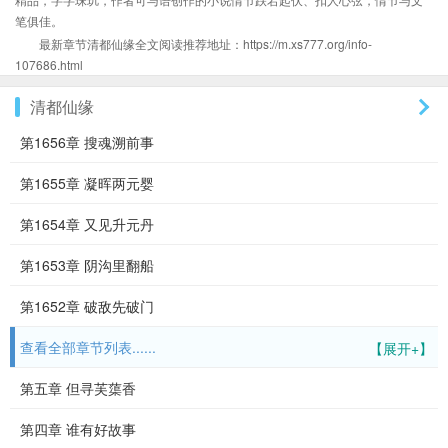
笔俱佳。
最新章节清都仙缘全文阅读推荐地址：https://m.xs777.org/info-
107686.html
清都仙缘
第1656章 搜魂溯前事
第1655章 凝晖两元婴
第1654章 又见升元丹
第1653章 阴沟里翻船
第1652章 破敌先破门
查看全部章节列表......
【展开+】
第五章 但寻芙蕖香
第四章 谁有好故事