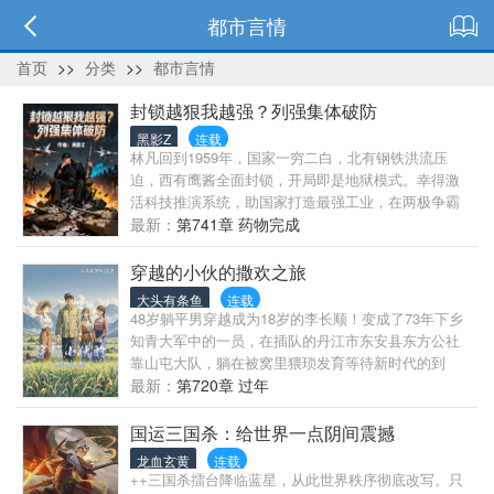
都市言情
首页
>>
分类
>>
都市言情
封锁越狠我越强？列强集体破防
黑影Z
连载
林凡回到1959年，国家一穷二白，北有钢铁洪流压
迫，西有鹰酱全面封锁，开局即是地狱模式。幸得激
活科技推演系统，助国家打造最强工业，在两极争霸
之下偷偷发育。直到有一天，国力曝光，举世震惊，
最新：
第741章 药物完成
两极被迫联合！对此，林凡只想说：“封锁越狠，我越
强！”“老米，你们不是喜欢自由航行吗？来华夏试
穿越的小伙的撒欢之旅
试！”
大头有条鱼
连载
48岁躺平男穿越成为18岁的李长顺！变成了73年下乡
知青大军中的一员，在插队的丹江市东安县东方公社
靠山屯大队，躺在被窝里猥琐发育等待新时代的到
来。（本文就是平凡的知青生活文，叙事平凡，故事
最新：
第720章 过年
发展节奏比较慢。生活气息浓重，非爽文，无戾气，
以处对象，各种城市人入山的趣事为主，不喜勿入）
国运三国杀：给世界一点阴间震撼
龙血玄黄
连载
++三国杀擂台降临蓝星，从此世界秩序彻底改写。只