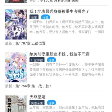
一重的功力。回到现代都市却是天下无敌。无数蝴蝶
最新：
第850章 没有记录的未来
蜂拥而至，享尽齐人之福。
我！地表最强身份被重生者曝光了
挤墨
连载
一瞬千年，仙界归来！历经两世截然不同的人生，他
又回到了最初的时代。他发誓，绝不再让家人遭遇不
幸，他发誓，要让敌人后悔出生。世家豪门，一脚踩
下！人心鬼蜮，一剑斩破！但是能力太强了怎么办？
医术？我练一颗灵丹，就可百病不生，要什么医术！
最新：
第1767章 五处位置
武功？本仙帝修的是道法仙术。
绝美前妻重新追求我，我偏不同意
叶落菩提
连载
一朝重生，拥有了另外一个废物人生。绝美妻子闹着
要离婚？父母被迫卖房还债无家可归？女儿饿得瘦骨
如柴？谁敢欺我父母女儿一根头发，我便灭你全族！
护家人，斗仇人，好处我都要，敌人都打爆......
最新：
第1756章 第一战，胜！
天尊皇婿
笑傲余生
连载
五年前，家族覆灭，他死里逃生！五年后，他极境封