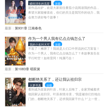
瞬间消失的流星
连载
新作品出炉，欢迎大家前往番茄小说阅读我的作品，
希望大家能够喜欢，你们的关注是我写作的动力，我
会努力讲好每个故事！
最新：
第931章 江南春色
作为一个男人我有亿点点钱怎么了
我的小名叫大可
连载
不装了！摊牌了！我就是人们口中所说的亿万富翁！
作为一个男人，我有亿点点钱怎么了？本故事发生在
平行时空！如有雷同！纯属巧合！
最新：
第1083章 唱双簧
都断绝关系了，还让我认祖归宗
大梦寻真
连载
看到成为首富的叶辰，叶家人后悔了，全家哭喊着求
他回家认祖归宗。叶辰表情冷漠，“我是被你们扫地出
门的，都断绝关系了，还求我回家干什么？”上一世，
叶家为了几亩地和几百块就将叶辰卖给关家当上门女