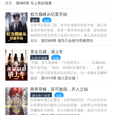
婿适配冥婚，拿着这笔钱转身就给大孙子送过去花天
最新：
第985章 马上有好戏看
酒地，叶辰成为两家的牛马，没有人把他当人看，赚
了无数钱财却活得不如一条狗，一直到五十多岁猝死
权力巅峰从纪委开始
才得以解脱……
楚乔
连载
市委书记退居二线，身为全省最年轻的大秘，秦云东
竟放弃美好前途，投身一滩浑水的县纪委。提前报道
秘密暗访竟无意投入自身计划之中。秦云东在这波涛
暗涌之下一步步逆流而上……
最新：
第2368章 领导只会抢功劳推责任
美女总裁，请上车
白首不相离
连载
“大嫂，老大看着呢！”“当他是死人！”……“总裁姐姐，
我不是司机。”“现在，是我的专属司机！”……最开
始，叶辰只想老老实实在夜总会，当一名服务员赚钱
还债，奈何这世界的女人太癫，那他只好更加癫一
最新：
第1010章 踏入昆仑墟！
点。
两界穿梭，富可敌国，齐人之福
渺小的一休哥
连载
刘军被车撞之后重生，自带异能空间，可以在古代玄
幻世界和现代都市之间自由穿梭，在两界之间倒卖物
资赚取巨大财富。在古代跟高手修炼，虽然只是先天