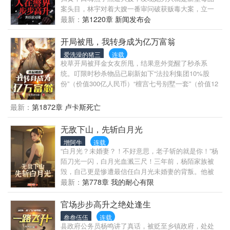
案头目，林宇对着大嫂一番审问破获贩毒大案，立一
等功。老公报警妻子失踪，警察苦苦寻找七天找不到
最新：
第1220章 新闻发布会
人，林宇一句查水表，让杀害死者的凶手无所遁形。
……就在林宇靠着破案本领在警界步步高升的时候，
开局被甩，我转身成为亿万富翁
同事们绷不住了，你锦鲤神探啊，一天一个一等功！
爱洗澡的猪三
连载
校草开局被拜金女友所甩，结果意外觉醒了秒杀系
统。叮限时秒杀物品已刷新如下“法拉利集团10%股
份”（价值300亿人民币）“檀宫七号别墅一套”（价值12
亿人民币）“帕加尼风之子一辆”（价值6500万人民币）
靠着系统每日刷新出来的物品，陆风一步一步走上了
最新：
第1872章 卢卡斯死亡
建立庞大商业帝国的征程。
无敌下山，先斩白月光
增阿牛
连载
“白月光？未婚妻？！不好意思，老子斩的就是你！”杨
陌刀光一闪，白月光血溅三尺！三年前，杨陌家族被
毁，自己更是惨遭最信任白月光未婚妻的背叛。他被
抽筋剔骨，扔下万丈深渊。三年后，他身怀九位神秘
最新：
第778章 我的耐心有限
师傅的通天本领，下山了！白月光？未婚妻？贱人！
老子，斩！斩！斩！昔日的仇人？老子，杀！杀！
官场步步高升之绝处逢生
杀！曾经的恩人？老子，报！报！报！他是死神，是
叁叁伍伍
连载
绝世高手，更是……九位倾国倾城师姐的小师弟！
县政府公务员杨鸣讲了真话，被贬至乡镇政府，处处