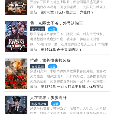
要能在三国杀的对垒上取胜，便能国运昌盛问鼎世
界。然而在本没有三国杀的蓝星上，龙国只知武圣关
羽威震华夏，却不知关二爷只会红牌当杀。以至于龙
最新：
第870章 什么叫摸进二十六张牌？
国命运衰败，濒临灭国。直到王阎穿越至此……灯塔
国：“这是什么诸葛亮？上来直接摸十张？！”王
我，京圈太子爷，外号活阎王
阎：“友的兄弟，友的！”泡菜国：“西八，四血将直接
听风弄雨
连载
秒了？你不叫王阎你叫阎王！”倭国：“冷！好冷啊！”
顾天穿越成京都太子爷，随便一笑，对方生死难料。
哪曾想嚣张跋扈没个度，被亲爹一脚踹去江州雪
藏。“不给你磨一磨，还真觉得自己是天王老子？”结果
在江州被当地黑道千金霸凌。“乔娜，沉河还是沉江二
最新：
第1482章 杀手集团的阴谋
选一吧。”“你....你到底是谁.....”“我是谁不重要，你下
辈子要当谁？”恭喜顾少为扫黑风暴做出了杰出贡献！
抗战：旅长快来拉装备
回到京都后，四大家族瞬间乱成一锅粥。都给我低调
南桂风雨
连载
点！那个混世小魔王回来了！“小天，妈刚给京大捐了
穿越到亮剑，李明华得到杀敌爆装备的外挂。他喜欢
几栋楼，你去上学吧！”校长点头哈腰：顾少，你想去
火力覆盖，炮弹洗地！一只野狗路过，也要挨他几轮
哪个系？通知书您随便填！老教授：顾少，今天这节
火炮急速射！武器和物资多到用不完！动不动就拉一
课讲您感兴趣的内容！校花：“顾天同学……我可以坐
大批武器给上级！晋西北铁三角都得听我话！
最新：
第1375章 一百人打原平县城，优势在我！
你旁边吗？”清纯萌妹：小少爷，晚上想跟您一起逛
街。有人抱怨早上起的太早，餐厅人多。那就取消早
人在警界：步步高升
八，餐厅扩建，随便两个决定，全校沦陷！......
蚂蚁搞对象
连载
穿越平行世界，林宇当了一名警察。入职第一天奉旨
扫黄，口嗨点了黑道大嫂，发现她男人就是新型毒品