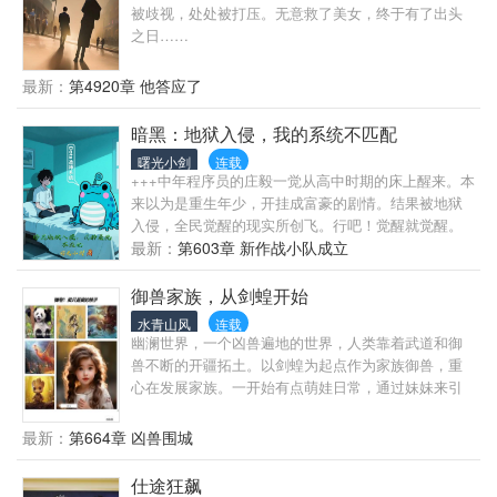
被歧视，处处被打压。无意救了美女，终于有了出头
之日……
最新：
第4920章 他答应了
暗黑：地狱入侵，我的系统不匹配
曙光小剑
连载
+++中年程序员的庄毅一觉从高中时期的床上醒来。本
来以为是重生年少，开挂成富豪的剧情。结果被地狱
入侵，全民觉醒的现实所创飞。行吧！觉醒就觉醒。
谁还不是个天才觉醒者了。不是！！觉醒成残缺职业
最新：
第603章 新作战小队成立
什么鬼！还好还好，有个系统！等会儿！！！暗黑背
景的世界，你来个Dota的系统？还让我成为职业选
御兽家族，从剑蝗开始
手？当上世界冠军？这剧情不对吧？
水青山风
连载
幽澜世界，一个凶兽遍地的世界，人类靠着武道和御
兽不断的开疆拓土。以剑蝗为起点作为家族御兽，重
心在发展家族。一开始有点萌娃日常，通过妹妹来引
出其他的族人。随着时间过渡，妹妹的戏份会相应减
少，会简单刻画家族其他人的形象。各位大大请有爱
最新：
第664章 凶兽围城
自取！
仕途狂飙