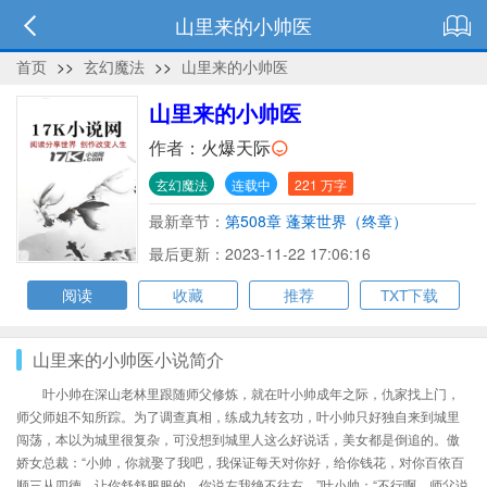
山里来的小帅医
首页
>>
玄幻魔法
>>
山里来的小帅医
山里来的小帅医
作者：
火爆天际
玄幻魔法
连载中
221 万字
最新章节：
第508章 蓬莱世界（终章）
最后更新：2023-11-22 17:06:16
阅读
收藏
推荐
TXT下载
山里来的小帅医小说简介
叶小帅在深山老林里跟随师父修炼，就在叶小帅成年之际，仇家找上门，
师父师姐不知所踪。为了调查真相，练成九转玄功，叶小帅只好独自来到城里
闯荡，本以为城里很复杂，可没想到城里人这么好说话，美女都是倒追的。傲
娇女总裁：“小帅，你就娶了我吧，我保证每天对你好，给你钱花，对你百依百
顺三从四德，让你舒舒服服的，你说左我绝不往右。”叶小帅：“不行啊，师父说