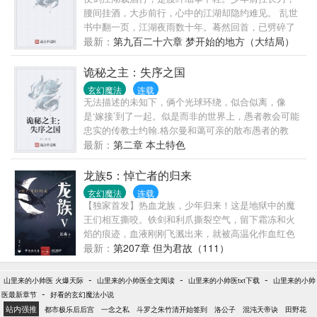
乱世，孑然一身，一开始，淮真只是想挑个远离战乱
腰间挂酒，大步前行，心中的江湖却隐约难见。 乱世
的地，安稳而苟且的活着。 没曾想刚随偷渡者入关，
书中翻一页，江湖夜雨数十年。蓦然回首，已劈碎了
便被东海岸有名有姓的激进美国排华愤青截胡了。
人间。 各位书友如果觉得《乱世书》还不错的话请不
最新：
第九百二十六章 梦开始的地方（大结局）
—— “华埠市容，不甚雅观，沿街全系铺户，间有餐馆
要忘记向您QQ群和微博里的朋友推荐哦！
或咖啡馆一二所，街道狭窄，行人拥挤。孩童则嬉戏
诡秘之主：失序之国
于污秽楼道之下。行人道现不洁之状，肉食店传宿臭
玄幻魔法
连载
之味，游客到此，多有扫兴而返。” 旧金山华埠，俗
无法描述的未知下，俩个光球环绕，似合似离，像
称“亚洲之外最大的中国”。 —— “旧金山唐人街的中国
是‘嫁接’到了一起。似是而非的世界上，愚者教会可能
女人，百分之九十九是妓|女。倘若你在海关看见十四
忠实的传教士约翰.格尔曼和蔼可亲的散布愚者的教
五岁中国少女，声称自己母亲去世，投奔年迈老父来
义。“反正不要钱，多少信一点。”不过……沃景主教，
最新：
第二章 本土特色
到金山谋生，无须怀疑，她们即将出卖她们的第一
坐忘论者，耗之门徒，皇觉道人……这就是愚者教会
夜。运气好的话，可以卖到三千美金。” 若非亲耳听见
口马...
龙族5：悼亡者的归来
吐词准确，语法完整的英文，从那低劣种族的少女口
中呼喊出，西泽这辈子绝不会踏入那臭名昭着的旧金
玄幻魔法
连载
【独家首发】热血龙族，少年归来！这是地狱中的魔
山萨克拉门托唐人街半步。 他循着她的足迹来到一家
王们相互撕咬。铁剑和利爪撕裂空气，留下霜冻和火
污秽不堪的杂货铺阴暗楼梯口，门口木板上写着： 虾
焰的痕迹，血液刚刚飞溅出来，就被高温化作血红色
米三分一磅 海带四分一磅 咸鱼十分一磅 女仔五元一
的蒸汽，冲击波在长长的走廊上来来去去，早已没有
最新：
第207章 但为君故（111）
磅 杂货铺老板朝他笑出残缺牙齿，用粗陋英文谄媚的
任何完整的玻璃，连这座建筑物都摇摇欲坠。
搭讪：“我们这里有新鲜的女人，干净的，有今天这么
新鲜。” 他不知怎么想起她踩上金山码头的秤，那时，
-
-
-
山里来的小帅医 火爆天际
山里来的小帅医全文阅读
山里来的小帅医txt下载
山里来的小帅
海关官员说：“梦卿，八十五磅。” 鬼使神差朝那黑洞
-
医最新章节
好看的玄幻魔法小说
洞的杂货铺踏出第一步时，他以为自己将要探知一个
站内强推
都市极乐后后宫
一念之私
斗罗之朱竹清开始签到
洛公子
混沌天帝诀
田野花