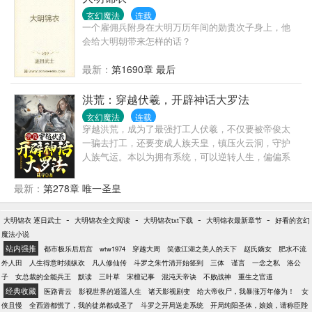
文案：世界由三神统治，一天饭后哥仨儿觉得当神好
玄幻魔法
连载
无趣，就想死一死。老三觉得哥哥们觉悟不高，没有
一个雇佣兵附身在大明万历年间的勋贵次子身上，他
从根本上解决问题。于是独辟蹊径，放弃神籍到人间
会给大明朝带来怎样的话？
下个乡。不料，失去神力的他却遭到了新时代人类的
反杀。神明在时代的新章中成为了标靶。他一气之
最新：
第1690章 最后
下，做出了一个重大的决定！那就是，就读于庆跃高
中一年七班..上帝修炼手册# #走‘基’层之诸神工作日记
洪荒：穿越伏羲，开辟神话大罗法
# #落魄神人间求生指南# #宇宙房地产策划案例#文章
玄幻魔法
连载
成分：搞笑悬疑三斤√ 校园风二两√ 学霸的基情故事√
穿越洪荒，成为了最强打工人伏羲，不仅要被帝俊太
帅比直男组团变弯√ 神学是自然科学√号外号外：本文
一骗去打工，还要变成人族天皇，镇压火云洞，守护
将于2月17日入V，入77章弟，大力爱我不要停。 过往
人族气运。本以为拥有系统，可以逆转人生，偏偏系
作品集： 扣扣疗养群：451218935 求收藏文章相关会
统还炸了！幸好掌握了造化法则，开局便推演神话大
发在微博上
罗法，从龙汉大劫开始谋算天地，掌握洪荒气运，镇
最新：
第278章 唯一圣皇
压巫妖，搅乱封神，从而成就神话大罗，一证永证，
寰宇不灭！
-
-
-
-
大明锦衣 逐日武士
大明锦衣全文阅读
大明锦衣txt下载
大明锦衣最新章节
好看的玄幻
魔法小说
站内强推
都市极乐后后宫
wtw1974
穿越大周
笑傲江湖之美人的天下
赵氏嫡女
肥水不流
外人田
人生得意时须纵欢
凡人修仙传
斗罗之朱竹清开始签到
三体
谨言
一念之私
洛公
子
女总裁的全能兵王
默读
三叶草
宋檀记事
混沌天帝诀
不败战神
重生之官道
经典收藏
医路青云
影视世界的逍遥人生
诸天影视剧变
给大帝收尸，我暴涨万年修为！
女
侠且慢
全西游都慌了，我的徒弟都成圣了
斗罗之开局送走系统
开局纯阳圣体，娘娘，请称臣陛