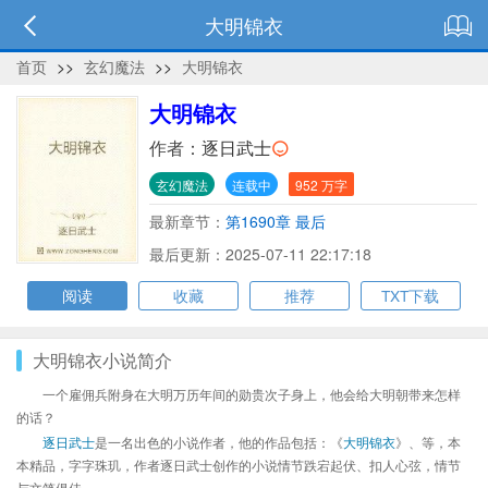
大明锦衣
首页
>>
玄幻魔法
>>
大明锦衣
大明锦衣
作者：
逐日武士
玄幻魔法
连载中
952 万字
最新章节：
第1690章 最后
最后更新：2025-07-11 22:17:18
阅读
收藏
推荐
TXT下载
大明锦衣小说简介
一个雇佣兵附身在大明万历年间的勋贵次子身上，他会给大明朝带来怎样
的话？
逐日武士
是一名出色的小说作者，他的作品包括：《
大明锦衣
》、等，本
本精品，字字珠玑，作者逐日武士创作的小说情节跌宕起伏、扣人心弦，情节
与文笔俱佳。