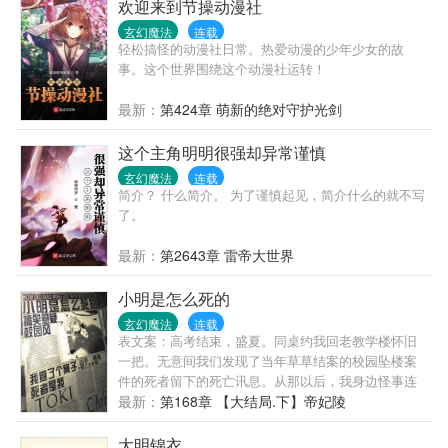
欢迎来到节操动漫社
玄幻魔法
连载
轻松搞怪的动漫社日常。热爱动漫的少年少女的故
事。这个世界围绕这个动漫社运转！
最新：
第424章 萌新的绝对守护光剑
这个主角明明很强却异常谨慎
玄幻魔法
连载
简介？ 什么简介。 为了谨慎起见，简介什么的就不写
了。
最新：
第2643章 雷帝大世界
小明是怎么死的
玄幻魔法
连载
表文案：高考结束，盛夏。同桌约我回老教学楼怀旧
一把。无意间我们发现了当年草草结案的校园坠楼案
件的死者留下的死亡讯息。从那以后，我身边怪事连
连，几番遇险。为求自保，我逢场作戏，杀手大大、
最新：
第168章 【大结局.下】帝妃陵
佣兵巨巨、特工叼叼、还有一群大怪兽层出不穷。直
到有一天，我发现，当年死的那个人，好像是我。里
大明锦衣