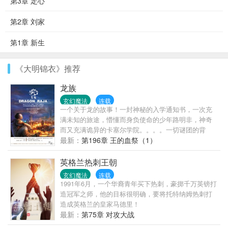
第3章 定心
第2章 刘家
第1章 新生
《大明锦衣》推荐
龙族
玄幻魔法
连载
一个关于龙的故事！一封神秘的入学通知书，一次充
满未知的旅途，懵懂而身负使命的少年路明非，神奇
而又充满诡异的卡塞尔学院。。。。一切谜团的背
后，隐隐透出远古的身影事讲叙了少年路明非在申请
最新：
第196章 王的血祭（1）
国外大学时收到了来自芝加哥大学塞尔学院的邀请
函，随着路明非同学坐上去往芝加哥的秘密快车，关
英格兰热刺王朝
于
玄幻魔法
连载
1991年6月，一个华裔青年买下热刺，豪掷千万英镑打
造冠军之师，他的目标很明确，要将托特纳姆热刺打
造成英格兰的皇家马德里！
最新：
第75章 对攻大战