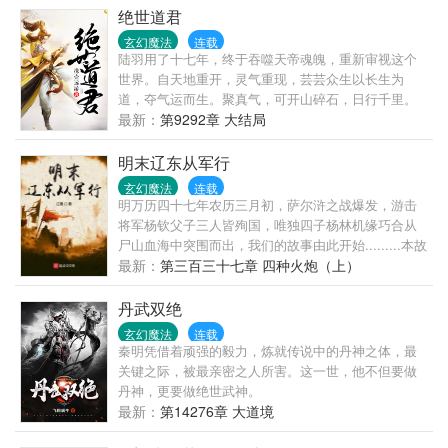
绝世道君
玄幻魔法
连载
陆羽用了十七年，终于吞噬天帝魂魄，重新审视这个
世界。自天地重开，灵气重现，芸芸众生以长生为
道，夺气运而生。聚真气，可开山碎石，日行千里。
练法术，可呼风唤雨，腾云驾雾。虎啸山林，龙游浅
最新：
第9292章 大结局
水。这一世，问鼎苍穹，猛虎下山，龙飞九天！
明末辽东从军行
玄幻魔法
连载
明万历四十七年农历三月初，萨尔浒之战爆发，游击
将军杨钦父子三人皆殉国，唯独四子杨林机缘巧合从
尸山血海中突围而出，我们的故事由此开始.........本故
事没有金手指、后勤系统和王霸魅力；更没有后宫种
最新：
第三百三十七章 四种火炮（上）
马美女如云。如看官您介意如此，那么敝人请您...
丹武双绝
玄幻魔法
连载
秦明凭借着顽强的毅力，炼就传说中的丹神之体，最
关键之际，被最亲密之人所害。这一世，他不但要做
丹神，更要做绝世武神。
最新：
第14276章 大道境