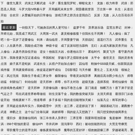
下
傲世九重天
武侠之天断武途
斗罗：重生曼陀罗蛇，蟒蛟化龙！
龙族：权力终章
武侠：邪
恶圣人系统
斗罗大陆IV终极斗罗
开局赐死未来女帝，我昏庸就变强
万古第一神
长生：从道侣
开始
合欢宗：从曹贼开始的日常修仙
游戏万界之群员全是我自己
反派：无敌，从入住百花谷开
始
最近更新
一剑惊天下，可她身后的男人更可怕！
盗梦千年
异界游乐场
蛮荒古界记
封神：
拜师元始，我竟成了周武王
大周第一武夫
废灵根修炼慢？但我长生不死啊！
凡人修仙：疯了
吧！你一百岁了还要修仙
剑来：谪仙临世，开局娶妻宁姚
天骄战纪
逍遥行万古
武帝重生
玄
幻：人在废丹房，我能合成万物
神级卡徒
成了反派却想当舔狗
玄幻：从成为家族灵兽开始
凡
人修仙：从废丹房杂役开始
逆女！他镇压大凶，你逐他出宗？
雾临时代
聚灵飞升
看守废丹房
五年，我靠变废为宝证道成仙
帝国权杖
穿越斗罗之擂鼓瓮金锤
太平令
傲世灵主
我的灵兽有
点强
娘子真不是蛇妖
武道长生：从猎户开始加点修行
囚仙塔
刚抽中SSS级天赋，你跟我说游
戏停服
开局废柴师叔祖，收徒返还躺平成仙
【综影视】与天作赌
重生之，玉龙大陆
领袖之
证：风过无痕
我靠生子卷成三界女帝
极限修仙
带着灵诀闯异界
离婚后高冷爵少有点方
师尊
凶猛
剑斩仙门
剑动仙朝
逆天邪神：师尊，你不太对劲
超级无敌，选择系统
寒棺仙缘传
我
的游戏角色成精了
逆天邪神
天骄修仙路：修仙不卷怎么修
巫门诡道
独断万古！座下弟子皆是
气运之子
苟在武道世界称尊做祖
转生没落千金，我的数值突破天际
太清天师道
最强宗门从收
徒开始
情根废材？不，情道尊师
多子多福？我的道侣能增加天赋！
仙落凡尘：将军的掌心
娇
开局盗走徐凤年实力，我称霸雪中
洪荒：这三界，还是朕说了算！
满级基础刀法，屠戮整个
武道
神戮之主
这个仙门全靠玩家
病娇师尊：我的徒儿又想跑了！
我只想安静的做两界生
意
缓归乡
最强修仙弱鸡
张三丰传承人异界行
三界至尊：我要和瑶池双修
鬼道修神
黑色旋
涡：356个暗蚀的童话
修仙KPI
市井武神
混沌掌印
西幻：被动技能胜利法
大荒玄穹彝荒
录
零阶魔导士的逆序法则
修炼废柴闯仙界
魔尊的五星好评：绩效她甜爆三界
穿越诸葛亮，重