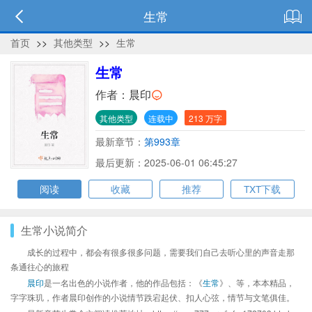
生常
首页
>>
其他类型
>>
生常
生常
作者：
晨印
其他类型
连载中
213 万字
最新章节：
第993章
最后更新：2025-06-01 06:45:27
阅读
收藏
推荐
TXT下载
生常小说简介
成长的过程中，都会有很多很多问题，需要我们自己去听心里的声音走那
条通往心的旅程
晨印
是一名出色的小说作者，他的作品包括：《
生常
》、等，本本精品，
字字珠玑，作者晨印创作的小说情节跌宕起伏、扣人心弦，情节与文笔俱佳。