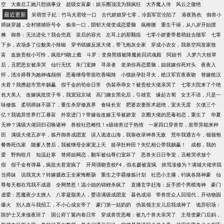
空
大秦总工她只想搞事业
超级女富豪：娱乐圈顶流为我疯狂
大齐魔人传
风云之傲绝
最近更新
呆萌世子妃：竹马夫君咬一口
古代娇娘穿七零，冷面军官沦陷了
港夜熟色
御兽小
师妹穿越，全村猪猪听号令
偷亲一口，阴郁大佬变成恋爱脑
疯柳腰
重生千禧，从八岁开始摆
摊
御兽：无法进化？我会兜底
皇后的容光
左耳上的那颗痣
七零小娇妻带着萌娃去随军
七零
下乡，农场多了位貌美小辣椒
穿书错嫁反派大佬，带飞炮灰全家
穿成小农女，我靠空间发家致
富
血族贵校小可怜，疯批F5吻上瘾
斗罗：变身黑猫被降魔捡回武魂殿
阿姐书
入梦六大校草
后，丑肥恶女被亲哭
仙行无忧
朱门宠婢
寻亲者
老弟你再恋爱脑，姐就嫁你死对头
夜夜入
怀，清冷师尊为她神魂颠倒
恶毒继母带崽吃香喝辣
小猫妖孕肚寻夫，糙汉军官夜夜吻
替嫁糙汉
夫君？我携超市荒年躺赢
假千金的苟命日常
伪装乖乖女？被贵校大佬亲哭了
七零大院来了个绝
色大美人
改嫁疯批世子爷，我宠冠京城
高门嫡女黑化后，引雄竞
缘起古蜀
女主不语，只是一
味修炼
柔弱师妹不舔了，重生杀穿修真界
食味长安
肥婆农妻医术超绝，宠夫无度
欠债三个
亿？我诡异世界打工暴富
外室进门？带嫁妆改嫁王爷被娇宠
京圈大佬的恶毒初恋，重生了
华夏
无神？满级大佬回归召唤诸神
兽校社恐雌性！s级雄兽过于热情
一家四口穿兽世，崽带异能来种
田
满级大佬五岁半，炼丹御兽成团宠
误入诡道山海，我靠收录神兽无敌
荒年我通古今，顿顿饱
餐馋死仇家
随爹入赘后，我被继母全家宠上天
挺孕肚种田？失忆相公带我躺赢！
成都，我的
爱
野狗咬月
知温赴寒
替师姐网恋，翻车被仙尊们宠坏了
恶兽夫日日争宠，丑雌哭求放个
假
假千金有弹幕，疯批夫君宠疯了
开局强吻贵校F4，假名媛被宠疯
挨骂涨修为？满城大佬求我
当师妹
说我克夫？转嫁摄政王全家悔断肠
重生之学霸修炼计划
社恐小主播，钓疯各路神豪
仙
尊每天都在骂我不成器
全网禁惹！温小姐的锦鲤杀疯了
直播玄学赶海：反手捞个男模海神
豪门
虐爱：恶魔夜少太撩人
八零凝脂美人，婴语满级成团宠
暮色成溺
带兽世众人回现代，开动物园
爆火
别人政斗我招工，不小心成女帝了
豪门第一姑奶奶
伪装领主女儿后我成神了
诡异职场：
陈护士又来值夜班了
国公府丫鬟内卷日常
穿成兽世恶雌：被九个兽夫亲哭了
主母变豪门后妈，