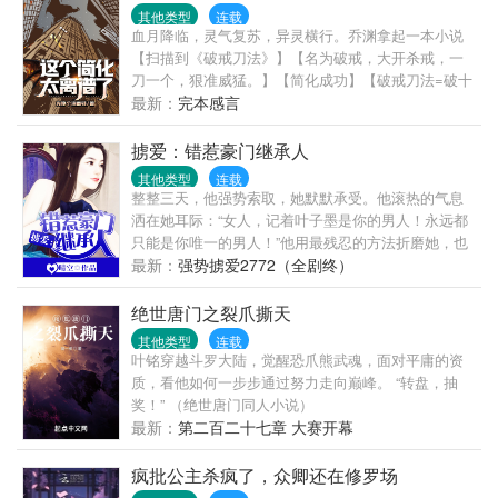
其他类型
连载
血月降临，灵气复苏，异灵横行。乔渊拿起一本小说
【扫描到《破戒刀法》】【名为破戒，大开杀戒，一
刀一个，狠准威猛。】【简化成功】【破戒刀法=破十
戒（佛门）】何为十戒？不杀生，不偷盗，不淫.邪，
最新：
完本感言
不妄语，不饮酒，不涂饰香油，不听视歌舞，不坐高
广大床，不食非时食，不蓄金银财宝。破十戒……
掳爱：错惹豪门继承人
嗯……违背这些戒律？……乔渊买了几根花炮，点燃
其他类型
连载
后对准了蚂蚁窝。嘭～一道道爆炸声传来。【破戒刀
整整三天，他强势索取，她默默承受。他滚热的气息
法熟练度+1】【破戒刀法熟练度+1】【破戒刀法熟练
洒在她耳际：“女人，记着叶子墨是你的男人！永远都
度+1】“……”“原来，这就是破戒刀法的修炼方式！”“我
只能是你唯一的男人！”他用最残忍的方法折磨她，也
想我会了！”
用最甜蜜的方式宠爱她。她以为，高高在上的亿万总
最新：
强势掳爱2772（全剧终）
裁爱上了她这个小小女佣。她珠胎暗结之时，他却一
声令下：孩子打掉！这个女人，让她在这个世界消
绝世唐门之裂爪撕天
失……
其他类型
连载
叶铭穿越斗罗大陆，觉醒恐爪熊武魂，面对平庸的资
质，看他如何一步步通过努力走向巅峰。 “转盘，抽
奖！” （绝世唐门同人小说）
最新：
第二百二十七章 大赛开幕
疯批公主杀疯了，众卿还在修罗场