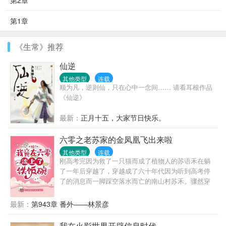
第2章
第1章
《生常》推荐
仙逆
其他类型
连载
顺为凡，逆则仙，只在心中一念间…… 请看耳根作品
《仙逆》
最新：
正月十五，大家节日快乐。
六零之老苏家的金凤凰飞出来啦
其他类型
连载
刚高考完因为救了一只猫而成了植物人的苏语禾在躺
了一年后穿越了，穿越成了六十年代因为听到高考停
了的消息而一脚踩空落水而亡的南山村苏禾。骤然穿
到六十年代农村，没手机没电没网，连上厕所都没
纸，苏禾很不适应，但还要面临找工作的压力……
最新：
第943章 番外——林景彦
哎，她还是个孩子啊，还有她刚考上的大学啊，没
啦！！！……认清事实后，苏禾开始了在六十年代的
我在火影世界开辟信息时代