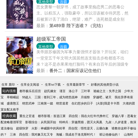
其他类型
连载
恶女萧黎一朝穿书，成了故事里痴恋男二的恶毒公
主。以权压人，强取豪夺，所以活该被冷待厌恶，然
后被算计丢了清白，绝望，难产，连死都是成全别
人。笑死，这窝囊的剧情她了忍不了一点儿。???掀
最新：
第489章 陛下选谁？（完结）
桌，休夫！大不了拉着大家一起死！???疯批公主脚踹
驸马，刀砍王妃，撒泼、发癫，人人避之不及。???后
超级军工帝国
来：可怜的世家公子被她抓住欺负到泪眼朦胧。阴鸷
其他类型
连载
狠戾的掌印大监虔诚跪地为她穿鞋。???年轻俊美的状
美帝跟苏修因为军事力量强悍才嚣张？开玩笑，咱们
元郎是她指点天下的笔。威武高大的战神将军是她所
一堂堂五千年文明大国居然连支狙击步枪都造不出
向披靡的刀。??终于，大权在握，君临天下。她生来
来？这不是赤果果地打脸吗？有来自百年后的顶级专
尊贵，从不是任何人的配角。???女帝文，爽文，有感
家，这还是事儿么？ “谁TMD说不是事？来我面前我跟
最新：
番外二：国家应该记住他们
情线，有孩子，但男的都没有名分。
你聊聊？”刘一九头痛地说道，材料不行，制造不行，
甚至工业体系都不行！不就是造个可以打到地球任何
-
-
-
-
生常 晨印
生常全文阅读
生常txt下载
生常最新章节
好看的其他类型小说
地方的洲际导弹？咋就这么难捏！ 巴铁想要可以覆盖
站内强推
都市极乐后后宫
赵氏嫡女
谨言
洛公子
三叶草
诡秘之主：失序之国
少年大
整个阿三国的飞弹？没问题，咱们卖呀，国家都搞改
宝
草根崛起
55超人
三国：签到三年，成为绝世战神
月绒祭
穿越吧，诸天
我在异界有座
革开放了呢！什么？两伊战争爆发了？凭什么苏修跟
城
盛唐憨王
绝世武神
江南第一媳
绝世道君
在幻想乡的日子
[火影]我是卡卡西
大佬的团
美帝能够卖武器咱们不能够卖？别扯淡，只要他们给
宠女配太抢手
钱，有啥卖啥！当然，核武器以及运载核武器可以打
经典收藏
重生之官道
都市影视：首选江莱
四合院：我在火红年代挣外汇
穿越八零：恶毒女
到美国，也能够打到咱们自己的洲际导弹是不能够卖
配攻略最强军官
影视综合：从民国开始
特种兵：穿越黑猫，团灭火凤凰
九叔：八岁道童，推演
滴！ 苏修熬不住了？美帝真的想搞太空武器竞赛？陪
道法修仙
超级快穿
火影：神威眼中的风铃草
四合院：悟性逆天，云爆白象
谁教你这样子修仙
你呀！反正咱们是不存在的秘密科研基地，所有的盈
的？
三体
四合院：我对象又红又专
海贼：我成名于洛克斯时代！
谁让他修仙的！
山海时
亏自负呢……