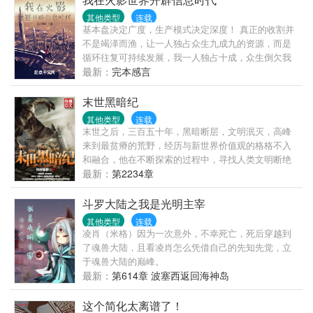
求生生涯，并且一不小心，竟然端上了铁饭碗，还把
其他类型
连载
整个老苏家都带起来了！不止活成了人人羡慕的样
基本盘决定广度，生产模式决定深度！ 真正的收割并
子，还有了幸福的家庭，日子过得风生水起，在六七
不是竭泽而渔，让一人独占众生九成九的资源，而是
十年代，活出了她想要的生活……
循环往复可持续发展，我一人独占十成，众生倒欠我
九成！ 无限互联的诞生让忍界进入信息时代，渡边彻
最新：
完本感言
表示，整个忍界都是我的苗圃，大筒木来了也是我的
韭菜！
末世黑暗纪
其他类型
连载
末世之后，三百五十年，黑暗断层，文明泯灭，高峰
来到最贫瘠的荒野，经历与新世界价值观的格格不入
和融合，他在不断探索的过程中，寻找人类文明断绝
的原因，并在与末世统治者的斗争中不断的挖掘历史
最新：
第2234章
的真相，从一个意外的旅人转变成带领人类寻找文明
复兴的领头人。 杀戮，背叛，热血，友情，阴谋，战
斗罗大陆之我是光明主宰
争，一切都在高峰的末世之旅上演，身世的迷茫，新
其他类型
连载
人类的进化方式，旧文明的苟延残喘，
凌肖（米格）因为一次意外，不幸死亡，死后穿越到
了魂兽大陆，且看凌肖怎么凭借自己的先知先觉，立
于魂兽大陆的巅峰。
最新：
第614章 波塞西返回海神岛
这个简化太离谱了！