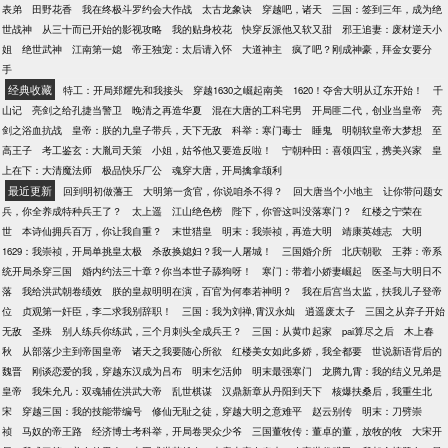
表弟
田野花香
我在终极斗罗约会大作战
太古龙象诀
穿越吧，诸天
三国：签到三年，成为绝
世战神
从三十而已开始的影视攻略
我的贴身校花
快穿反派他又软又甜
邪王追妻：废材逆天小
姐
绝世武神
江南第一媳
帝王独宠：太后请入怀
大道神主
疯了吧？刚成神豪，拜金女要分
手
经典收藏
特工：开局郑耀先和我接头
穿越1630之崛起南美
1620！夺舍大明从辽东开始！
千
山记
亮剑之给孔捷当警卫
晚清之再造华夏
混在大唐的工科宅男
开局匪二代，创业当皇帝
亮
剑之浴血抗战
皇帝：朕的九皇子带兵，天下无敌
科举：寒门毒士
睡鬼
明朝软皇帝大梦想
至
高王子
考工鉴玄：大胤司天策
小姐，姑爷他又要造反啦！
宁朝种田：喜领四宝，携美兴家
皇
上在下：大清魔法师
极品快乐厂公
魂穿大唐，开局擒拿颉利
最近更新
回到明初做藩王
大明第一贪官，你说咱杀不得？
回大唐当个小地主
让你带问题女
兵，你全养成特种兵王了？
太上遥
江山绝色榜
陛下，你管这叫没落寒门？
红楼之宁荣在
世
本诗仙拥兵百万，你让我自重？
末世猎皇
明末：我崇祯，再造大明
靖康英雄志
大明
1629：我崇祯，开局单挑皇太极
杀敌换媳妇？我一人屠城！
三国婚介所
北庆朝歌
王莽：帝系
统开局杀穿三国
婚内约法三十章？你当本世子舔狗呀！
寒门：带着小娇妻崛起
医圣与大明日不
落
我给洪武朝卷绩效
朕的皇叔明明在演，百官为何奉若神明？
我在后宫当太监，扶我儿子登帝
位
贞观第一奸臣，李二求我别辞职！
三国：我为刘禅,霄汉永灿
逍遥废太子
三国之从弃子开始
无敌
圣殊
别人练兵你练武，三个月刺头全成兵王？
三国：从黄巾起家
pai算尽之后
木上春
秋
从部落少主到帝国皇帝
诸天之我要随心所欲
红楼美女如此多娇，我全都要
世说新语背后的
魏晋
刚谈恋爱的我，穿越东汉成为吕布
明末乞活帅
明末最强寒门
龙腾九霄：我的结义兄弟是
皇帝
我朱允凡：双魂辅佐洪武大帝
乱世棋谋
汉鼎新章从丹阳到天下
核爆扶桑后，我重生北
宋
穿越三国：我的技能带编号
修仙无耻之徒，穿越大明之意难平
赵云别传
明末：刀劈崇
祯
马奴的帝王路
经济博士考科举，开局卷哭众少爷
三国董牧传：董卓的董，放牧的牧
大宋开