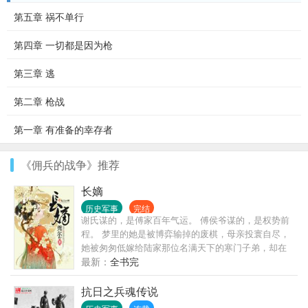
第五章 祸不单行
第四章 一切都是因为枪
第三章 逃
第二章 枪战
第一章 有准备的幸存者
《佣兵的战争》推荐
长嫡
历史军事
完结
谢氏谋的，是傅家百年气运。 傅侯爷谋的，是权势前
程。 梦里的她是被博弈输掉的废棋，母亲投寰自尽，
她被匆匆低嫁给陆家那位名满天下的寒门子弟，却在
大好年华，匆匆早逝。 当她睁眼醒来，冷笑出声，你
最新：
全书完
们都该好好忏悔！
抗日之兵魂传说