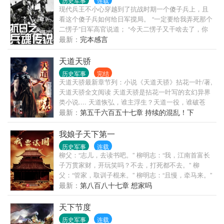
历史军事
连载
现代兵王不小心穿越到了抗战时期一个傻子兵上，且
看这个傻子兵如何给日军搅局。 “一定要给我弄死那个
二愣子”日军高官说道； “今天二愣子又干啥去了，你
怎么不派人跟着”政委说道； “别让二愣子知道了！要
最新：
完本感言
不完了”一个伪军在做坏事时小声的说道； “我的部队
没有子弹了，你给送点子弹到城外来”二愣子给城里的
天道天骄
日军军官写信说道。 小说名字按照要求正式由《二愣
历史军事
完结
子抗日》改名为《抗日之兵魂传说》 ............... 各位
天道天骄最新章节列：小说《天道天骄》拈花一叶/著,
看官且看二愣子诙谐抗日 推荐一本书《超级大学校
天道天骄全文阅读 天道天骄是拈花一叶写的玄幻异界
长》
类小说.... 天道恢弘，谁主浮生？天道一役，谁破苍
穹？ 人杰、鬼雄、楚翘、天骄，万载后的归来，再踏
最新：
第五千六百五十七章 持续的混乱！下
归家路，再战天道桥！冥冥众生，悠悠万物，何为
因，何为果？ 那黑手布下层层杀机！那连天大战时代
我娘子天下第一
的闯荡！ 浩瀚蛮荒，无穷天界，激昂战血如火！纷乱
历史军事
连载
情仇如渊！ 滚滚雷鸣声震寰宇！ 我！林铮！回来了！
柳父：“志儿，去读书吧。” 柳明志：“我，江南首富长
声明《天道天骄》作者拈花一叶写的天道天骄最新章
子万贯家财，开玩笑吗？不去，打死都不去。” 柳
节小说在线阅读，实时同步更新天道天骄最新章节，
父：“管家，取训子棍来。” 柳明志：“且慢，牵马来。”
书友所发表的天道天骄最新章节评论，并不代表要看
齐韵：“夫君，男儿若无乘风志，空负天生八尺躯，去
最新：
第八百八十七章 想家吗
书赞同天道天骄最新章节或者支持天道天骄读者阅读
考状元吧。” 柳明志：“我？娇妻在怀，日子美满，去
的此观点，我们的立场仅限于传播更多读者感兴趣的
考状元，我疯了啊。” 新皇：“柳爱卿，北方已定，新
天下节度
信息。 如果小说天道天骄最新章节浏览，或对小说天
军三十万是不是该移交兵部了？” 柳明志：“柳明志奉
历史军事
连载
道天骄内容、版权等方面有质疑，或对本站有意见建