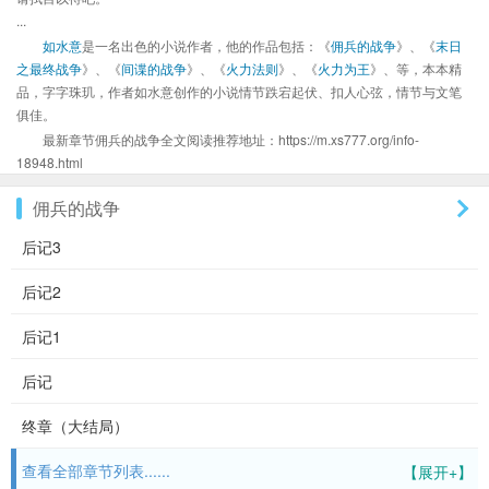
...
如水意
是一名出色的小说作者，他的作品包括：《
佣兵的战争
》、《
末日
之最终战争
》、《
间谍的战争
》、《
火力法则
》、《
火力为王
》、等，本本精
品，字字珠玑，作者如水意创作的小说情节跌宕起伏、扣人心弦，情节与文笔
俱佳。
最新章节佣兵的战争全文阅读推荐地址：https://m.xs777.org/info-
18948.html
佣兵的战争
后记3
后记2
后记1
后记
终章（大结局）
查看全部章节列表......
【展开+】