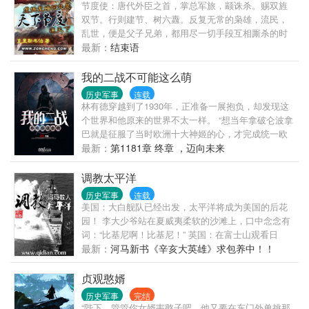
先帝之命镇守边疆二十七府一百五十二州，愿世世代
节度使：唐代外臣之首，掌总军旅，颛诛杀。赐双旌
议请到站务管理区发帖，如果发现《天道天骄》小说
代为陛下效力。” 皇帝：“.......” 柳明志坑杀完最后一个
双节。行则建节、树六纛。反复无常的枭雄，流民，
最新章节未及时更新请联系我们。如果您喜欢小说天
对手，看着来东方寻找黄金的西方人咧嘴一笑：“来了
乱世，便是父子兄弟，都用尽一切手段互相厮杀的时
道天骄,请支持作者到书店购买正版图书。感谢您的合
老弟！”
代。主角由弱者变为强者，由勇士变为魔王
最新：
结束语
作与支持。
我的二战不可能这么萌
历史军事
连载
林有德穿越到了1930年，正准备一展抱负，却发现这
个世界和他原来的世界不太一样。 “想当年拿破仑波拿
巴就是征服了当时欧洲十大神姬的心，才完成统一欧
陆的伟业。所以我一直都说，要救国，各位首先要长
最新：
第1181章 终章 ，迈向未来
得帅，就算不帅，也得把自己收拾干净了，让人看着
舒服才行。” …… 林有德看了看橱窗里自己那张普通
调教太平洋
水准的脸，毅然决然的走上了用钢铁和烈火埋葬美丽
历史军事
连载
战姬的道路。
美国：大白舰队已经出发，太平洋将成为美国的后花
园！ 李大少爷站在夏威夷柔软的沙滩上，口中念念有
词：“比基尼啊！比基尼！” 英国：在富士山观看日
出，在澳大利亚剪羊毛！在香港尝美食.....，我们是日
最新：
河马新书《辛亥大英雄》求包养中！！
不落帝国！ 李大少爷躲在角落里奸笑，日德兰，有你
哭的！ 德国：第二帝国，需要控制全球海洋，所以我
贞观憨婿
们要打造一支无敌舰队！李大少爷：乖，在欧洲和英
历史军事
完结
国佬玩去，别来烦少爷。 日本：我们要太......。 李大
“陛下，管管你女婿韦憨子吧，他又要在东门外单挑那