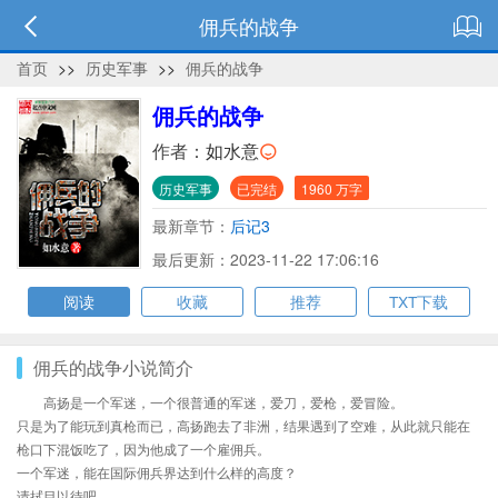
佣兵的战争
首页
>>
历史军事
>>
佣兵的战争
佣兵的战争
作者：
如水意
历史军事
已完结
1960 万字
最新章节：
后记3
最后更新：2023-11-22 17:06:16
阅读
收藏
推荐
TXT下载
佣兵的战争小说简介
高扬是一个军迷，一个很普通的军迷，爱刀，爱枪，爱冒险。
只是为了能玩到真枪而已，高扬跑去了非洲，结果遇到了空难，从此就只能在
枪口下混饭吃了，因为他成了一个雇佣兵。
一个军迷，能在国际佣兵界达到什么样的高度？
请拭目以待吧。