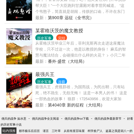
少爷一脚丫子飞去，小鬼子，滚一边去！ 回到清末，
帮大臣！”一个大臣跑到甘露殿对着李世民喊道。 “这
看李大少爷如何打造一个大大的太平洋！
个韦憨子，简直就是胡闹，传朕的口谕，不许在东门
打架！”李世民一脸愤怒的喊道。 ········ “走，去西门，
最新：
第900章 远征（全书完）
东门不能打！”韦浩在东门对着那些大臣们喊道。
某霍格沃茨的魔文教授
历史军事
完结
从霍格沃茨毕业三年后，菲利克斯再次走进这座魔法
学校，只不过这一次，他是以教授的身份！ 麻瓜的智
慧与魔法结合，会碰撞出什么样的火花？ > 小只二年
级；
最新：
番外·盛世（大结局）
最强兵王
历史军事
连载
最强兵王，虎视群雄，为国而战，为民出鞘，只有站
死，绝不跪生，无怨无悔！ 这是一本男人的书！ 这是
一部热血的故事！ 狼群：172543956，欢迎大家加
入，共同探讨最强兵王！
最新：
第4040章 新的征程（大结局）
-
-
-
-
佣兵的战争 如水意
佣兵的战争全文阅读
佣兵的战争txt下载
佣兵的战争最新章节
好看
的历史军事小说
站内强推
都市极乐后后宫
谨言
三叶草
从前有座百味屋
柯学捡尸人
盗墓之我是胡八一的