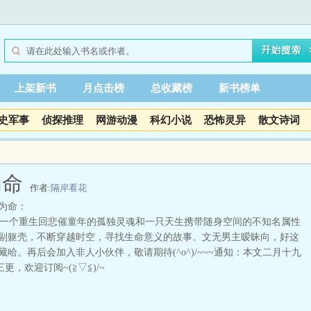
上架新书
月点击榜
总收藏榜
新书榜单
史军事
侦探推理
网游动漫
科幻小说
恐怖灵异
散文诗词
为命
作者:
隔岸看花
为命：
个重生回悲催童年的孤独灵魂和一只天生携带随身空间的不知名属性
副躯壳，不断穿越时空，寻找生命意义的故事。文无男主暧昧向，好这
哈。再后会加入非人小伙伴，敬请期待(^o^)/~~~通知：本文二月十九
更，欢迎订阅~(≧▽≦)/~