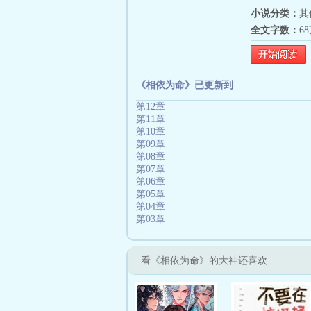
小说分类：
其
全文字数：
6
《相依为命》已更新到
第12章
第11章
第10章
第09章
第08章
第07章
第06章
第05章
第04章
第03章
看《相依为命》的大神还喜欢