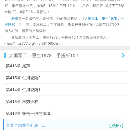
10。李干微微一笑，掏出PL-15挂在了歼-10上……用户：我用歼-10打下了6架
米格-29、6架F-16，零损失！
杆哥
是一名出色的小说作者，他的作品包括：《
大国军工：重生1978，手
搓歼10！
》、等，本本精品，字字珠玑，作者杆哥创作的小说情节跌宕起伏、
扣人心弦，情节与文笔俱佳。
最新章节大国军工：重生1978，手搓歼10！全文阅读推荐地址：
https://m.xs777.org/info-381085.html
大国军工：重生1978，手搓歼10！
第416章 尾声
第415章 仁川登陆2
第414章 仁川登陆1
第413章 木秀于林
第412章 铁桶一般的汉城
查看全部章节列表......
【展开+】