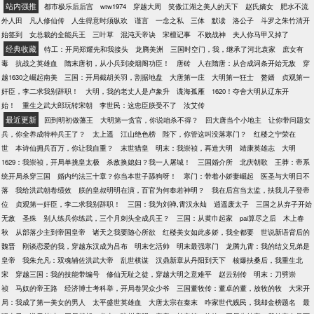
站内强推
都市极乐后后宫
wtw1974
穿越大周
笑傲江湖之美人的天下
赵氏嫡女
肥水不流
外人田
凡人修仙传
人生得意时须纵欢
谨言
一念之私
三体
默读
洛公子
斗罗之朱竹清开
始签到
女总裁的全能兵王
三叶草
混沌天帝诀
宋檀记事
不败战神
夫人你马甲又掉了
经典收藏
特工：开局郑耀先和我接头
龙腾美洲
三国时空门，我，继承了河北袁家
庶女有
毒
抗战之英雄血
隋末唐初，从小兵到凌烟阁功臣！
唐砖
人在隋唐：从合成词条开始无敌
穿
越1630之崛起南美
三国：开局截胡关羽，割据地盘
大唐第一庄
大明第一狂士
赘婿
贞观第一
奸臣，李二求我别辞职！
大明，我的老丈人是卢象升
谍海孤雁
1620！夺舍大明从辽东开
始！
重生之武大郎玩转宋朝
李世民：这忠臣朕受不了
汝艾传
最近更新
回到明初做藩王
大明第一贪官，你说咱杀不得？
回大唐当个小地主
让你带问题女
兵，你全养成特种兵王了？
太上遥
江山绝色榜
陛下，你管这叫没落寒门？
红楼之宁荣在
世
本诗仙拥兵百万，你让我自重？
末世猎皇
明末：我崇祯，再造大明
靖康英雄志
大明
1629：我崇祯，开局单挑皇太极
杀敌换媳妇？我一人屠城！
三国婚介所
北庆朝歌
王莽：帝系
统开局杀穿三国
婚内约法三十章？你当本世子舔狗呀！
寒门：带着小娇妻崛起
医圣与大明日不
落
我给洪武朝卷绩效
朕的皇叔明明在演，百官为何奉若神明？
我在后宫当太监，扶我儿子登帝
位
贞观第一奸臣，李二求我别辞职！
三国：我为刘禅,霄汉永灿
逍遥废太子
三国之从弃子开始
无敌
圣殊
别人练兵你练武，三个月刺头全成兵王？
三国：从黄巾起家
pai算尽之后
木上春
秋
从部落少主到帝国皇帝
诸天之我要随心所欲
红楼美女如此多娇，我全都要
世说新语背后的
魏晋
刚谈恋爱的我，穿越东汉成为吕布
明末乞活帅
明末最强寒门
龙腾九霄：我的结义兄弟是
皇帝
我朱允凡：双魂辅佐洪武大帝
乱世棋谋
汉鼎新章从丹阳到天下
核爆扶桑后，我重生北
宋
穿越三国：我的技能带编号
修仙无耻之徒，穿越大明之意难平
赵云别传
明末：刀劈崇
祯
马奴的帝王路
经济博士考科举，开局卷哭众少爷
三国董牧传：董卓的董，放牧的牧
大宋开
局：我成了第一美女的男人
太平盛世英雄血
大唐太宗在秦末
咋家世代贱民，我却金榜题名
最