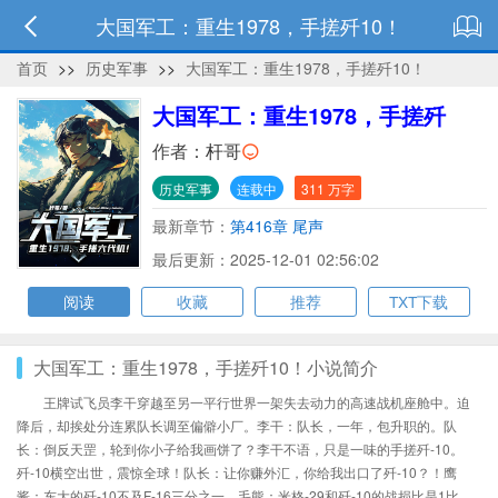
大国军工：重生1978，手搓歼10！
首页
>>
历史军事
>>
大国军工：重生1978，手搓歼10！
大国军工：重生1978，手搓歼
10！
作者：
杆哥
历史军事
连载中
311 万字
最新章节：
第416章 尾声
最后更新：2025-12-01 02:56:02
阅读
收藏
推荐
TXT下载
大国军工：重生1978，手搓歼10！小说简介
王牌试飞员李干穿越至另一平行世界一架失去动力的高速战机座舱中。迫
降后，却挨处分连累队长调至偏僻小厂。李干：队长，一年，包升职的。队
长：倒反天罡，轮到你小子给我画饼了？李干不语，只是一味的手搓歼-10。
歼-10横空出世，震惊全球！队长：让你赚外汇，你给我出口了歼-10？！鹰
酱：东大的歼-10不及F-16三分之一。毛熊：米格-29和歼-10的战损比是1比