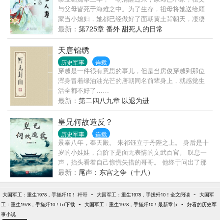
与父母皆死于海难之中。为了生存，祖母将她送给顾
家当小媳妇，她都已经做好了面朝黄土背朝天，凄凄
惨惨戚戚的心理准备，可到了人家家里却是被捧在手
最新：
第725章 番外 甜死人的日常
心里的怎么办？新书《富二代修仙日常》已开坑，敬
请关注。请放心跳坑，已完结作品有《重生娘子在种
天唐锦绣
田》《农家小地主》《随身空间：玉石良缘》和《终
历史军事
连载
归田居》。读者群：307547705，敲门砖是雨竹名下的
穿越是一件很有意思的事儿，但是当房俊穿越到那位
任意主角名字，欢迎书友们进群聊天打发时间，不
浑身冒着绿油油光芒的唐朝同名前辈身上，就感觉生
对，是进行友好交流
活全都不好了……
最新：
第二四八九章 以退为进
皇兄何故造反？
历史军事
连载
景泰八年，奉天殿。 朱祁钰立于丹陛之上。 身后是十
岁的小娃娃，台阶下是面无表情的文武百官。 叹息一
声，抬头看着自己惊慌失措的哥哥。 他终于问出了那
句埋藏心底的话。 “陛下，何故造反？” 方预警，主角
最新：
尾声：东宫之争（十八）
阴谋家，不攀科技树哟~~~
-
-
大国军工：重生1978，手搓歼10！ 杆哥
大国军工：重生1978，手搓歼10！全文阅读
大国军
-
-
工：重生1978，手搓歼10！txt下载
大国军工：重生1978，手搓歼10！最新章节
好看的历史军
事小说