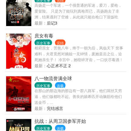
历史军事
完结
高扬是一个军迷，一个很普通的军迷，爱刀，爱枪，
爱冒险。 只是为了能玩到真枪而已，高扬跑去了非
洲，结果遇到了空难，从此就只能在枪口下混饭吃
了，因为他成了一个雇佣兵。 一个军迷，能在国际佣
最新：
后记3
兵界达到什么样的高度？ 请拭目以待吧。 ...
庶女有毒
历史军事
完结
相府庶女，苦熬八年，终于一朝为后，凤临天下 世事
难料，夫君竟然对嫡姐一见钟情，废她皇后之位，迫
死她亲生子！ 冷宫中，她咬碎牙齿，一口饮尽毒酒！
对天发誓，若有来生，再不与人为善，绝不入宫，誓
最新：
心正术不正 2
不为后！ 丞相府里，庶女重生，恶女归来： 嫡母恶
毒？巧计送你上黄泉！ 嫡姐伪善？狠狠撕开你美人
八一物流誉满全球
皮！ 庶妹陷害？直接丢去乱葬岗！ 既然不让我好好过
历史军事
连载
日子，谁也别想活！ 本打算离那些祸害发光体越远越
在那山的那边海的那边有一群八路军，他们屌丝又穷
好 谁知男人心，海底针，捞不上，猜不透 发誓要彻底
逼，他们饭都吃不起。善良的娘希匹开动脑筋给他们
远离的男人却为她要死要活 上辈子的死敌表示暗恋她
送金币，...
很多年了 还不幸被一只天底下最俊俏的无赖缠上 她重
最新：
完结感言
活一世只想低调做人，这些人却恨不得拉她接受万民
膜拜。 看来，她这辈子的清静生活——还很遥远……
抗战：从周卫国参军开始
历史军事
连载