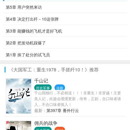
第5章 用户突然来访
第4章 决定打出歼－10这张牌
第3章 能赚钱的飞机才是好飞机
第2章 把发动机踩爆了
第1章 挨了处分的试飞员
《大国军工：重生1978，手搓歼10！》推荐
千山记
历史军事
连载
千山我独行，不必相送！！！非重生！非穿越！主更
美人记，此篇会缓缓更新，传奇，正剧，合口味者请
入，不合口味者慎入！
最新：
第397章 番外行云
佣兵的战争