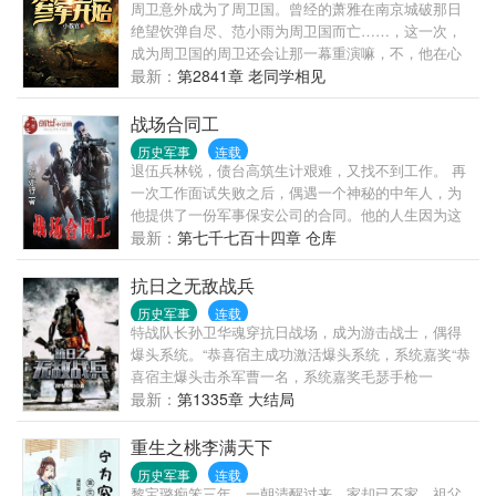
周卫意外成为了周卫国。曾经的萧雅在南京城破那日
绝望饮弹自尽、范小雨为周卫国而亡……，这一次，
成为周卫国的周卫还会让那一幕重演嘛，不，他在心
中，绝对不会让那一切在发生。他要有手中的刺刀和
最新：
第2841章 老同学相见
枪，告诉毫无人性的日军，我华夏虽弱，但不是任谁
都能来欺辱，就算你能过来，我也要你付出惨重的的
战场合同工
代价。
历史军事
连载
退伍兵林锐，债台高筑生计艰难，又找不到工作。 再
一次工作面试失败之后，偶遇一个神秘的中年人，为
他提供了一份军事保安公司的合同。他的人生因为这
份合同从此改变。他成了一个活跃在世界战场上的合
最新：
第七千七百十四章 仓库
同制员工。 转战世界各地，在热点地区执行高度危险
的任务。从默默无闻的战场炮灰，到声名赫赫的佣兵
抗日之无敌战兵
之王。
历史军事
连载
特战队长孙卫华魂穿抗日战场，成为游击战士，偶得
爆头系统。“恭喜宿主成功激活爆头系统，系统嘉奖“恭
喜宿主爆头击杀军曹一名，系统嘉奖毛瑟手枪一
把。”且看孙卫华如何在战场杀鬼子，灭汉奸，扬国
最新：
第1335章 大结局
威，震敌胆。
重生之桃李满天下
历史军事
连载
黎宝璐痴笨三年，一朝清醒过来，家却已不家，祖父