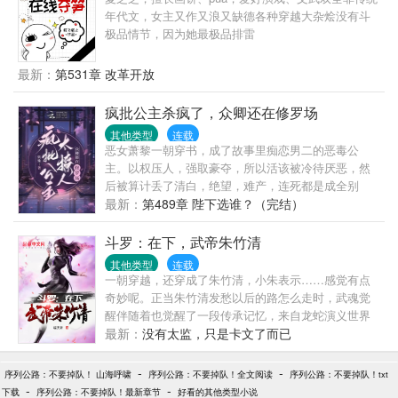
陆太太。 可这场童话般的婚姻在领证后只维持了一个
年代文，女主又作又浪又缺德各种穿越大杂烩没有斗
月就宣告破灭，她独自一人远走国外。 原以为再无交
极品情节，因为她最极品排雷
集的两个人，但是...... 为什么五年前看似冷心冷情的
男人再次相遇后恨不得一天二十四小时都在她面前刷
最新：
第531章 改革开放
存在感？ 相亲时是他，剪彩现场是他，就连她带着儿
子参加亲子活动时还是他！ 郁安夏说：“我也是有脾气
疯批公主杀疯了，众卿还在修罗场
的哦，所以和不和好看心情，复不复婚看你诚意。” 次
日，威严冷漠最要面子的陆翊臣以爱筑花海，在亲朋
其他类型
连载
恶女萧黎一朝穿书，成了故事里痴恋男二的恶毒公
好友的见证下屈膝半跪向她告白。 【关于宠爱】 陆翊
主。以权压人，强取豪夺，所以活该被冷待厌恶，然
臣出生茗江市第一勋贵世家，商场上呼风唤雨的权
后被算计丢了清白，绝望，难产，连死都是成全别
贵，为人冷漠低调，手段狠厉。 他的温暖，只给了郁
人。笑死，这窝囊的剧情她了忍不了一点儿。???掀
最新：
第489章 陛下选谁？（完结）
安夏一人，五年前如此，五年后亦然。 两人和好后，
桌，休夫！大不了拉着大家一起死！???疯批公主脚踹
一向不接受任何媒体采访的陆先生为了支持陆太太的
驸马，刀砍王妃，撒泼、发癫，人人避之不及。???后
斗罗：在下，武帝朱竹清
新作品，破例和她一起出席新品发布会。 发布会上媒
来：可怜的世家公子被她抓住欺负到泪眼朦胧。阴鸷
体问及传得沸沸扬扬的结婚、离婚又将复婚事件：“陆
其他类型
连载
狠戾的掌印大监虔诚跪地为她穿鞋。???年轻俊美的状
先生，请问您和陆太太当初为什么匆匆结婚又离？为
一朝穿越，还穿成了朱竹清，小朱表示……感觉有点
元郎是她指点天下的笔。威武高大的战神将军是她所
什么多年后再次复合？” 陆先生侧头看着陆太太，温柔
奇妙呢。正当朱竹清发愁以后的路怎么走时，武魂觉
向披靡的刀。??终于，大权在握，君临天下。她生来
缱绻：“因为.....此之后都是她。” 【关于溺爱】 复婚后
醒伴随着也觉醒了一段传承记忆，来自龙蛇演义世界
尊贵，从不是任何人的配角。???女帝文，爽文，有感
不久，陆太太勾着陆先生的脖子，一脸委屈状：“他们
里的武道宗师唐紫尘的传承记忆。朱竹清：“这还修什
最新：
没有太监，只是卡文了而已
情线，有孩子，但男的都没有名分。
说当初是我抢了大堂姐的婚事，还说你当年是因为有
么魂师等级，练国术！争取以后让人也叫咱一声朱无
了孩子才跟我结婚的！” 陆先生在她脸上亲了口：“心
敌”……多年以后，天使神千仞雪，罗刹神比比东，修
-
-
序列公路：不要掉队！ 山海呼啸
序列公路：不要掉队！全文阅读
序列公路：不要掉队！txt
肝儿，乖，别听他们乱说。” 次日，捏造谣言的媒体一
罗神唐三三神混战时，混入了一个凡人女。朱竹清态
-
-
下载
序列公路：不要掉队！最新章节
好看的其他类型小说