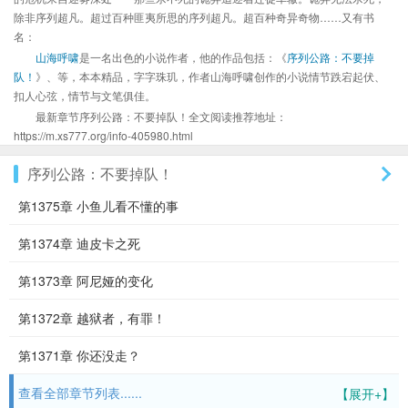
除非序列超凡。超过百种匪夷所思的序列超凡。超百种奇异奇物……又有书
名：
山海呼啸
是一名出色的小说作者，他的作品包括：《
序列公路：不要掉
队！
》、等，本本精品，字字珠玑，作者山海呼啸创作的小说情节跌宕起伏、
扣人心弦，情节与文笔俱佳。
最新章节序列公路：不要掉队！全文阅读推荐地址：
https://m.xs777.org/info-405980.html
序列公路：不要掉队！
第1375章 小鱼儿看不懂的事
第1374章 迪皮卡之死
第1373章 阿尼娅的变化
第1372章 越狱者，有罪！
第1371章 你还没走？
查看全部章节列表......
【展开+】