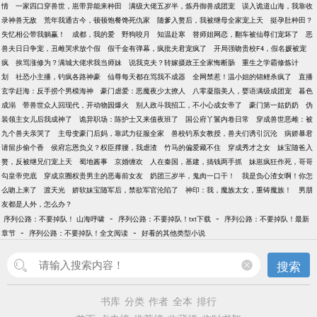
情
一家四口穿兽世，崽带异能来种田
满级大佬五岁半，炼丹御兽成团宠
误入诡道山海，我靠收
录神兽无敌
荒年我通古今，顿顿饱餐馋死仇家
随爹入赘后，我被继母全家宠上天
挺孕肚种田？
失忆相公带我躺赢！
成都，我的爱
野狗咬月
知温赴寒
替师姐网恋，翻车被仙尊们宠坏了
恶
兽夫日日争宠，丑雌哭求放个假
假千金有弹幕，疯批夫君宠疯了
开局强吻贵校F4，假名媛被宠
疯
挨骂涨修为？满城大佬求我当师妹
说我克夫？转嫁摄政王全家悔断肠
重生之学霸修炼计
划
社恐小主播，钓疯各路神豪
仙尊每天都在骂我不成器
全网禁惹！温小姐的锦鲤杀疯了
直播
玄学赶海：反手捞个男模海神
豪门虐爱：恶魔夜少太撩人
八零凝脂美人，婴语满级成团宠
暮色
成溺
带兽世众人回现代，开动物园爆火
别人政斗我招工，不小心成女帝了
豪门第一姑奶奶
伪
装领主女儿后我成神了
诡异职场：陈护士又来值夜班了
国公府丫鬟内卷日常
穿成兽世恶雌：被
九个兽夫亲哭了
主母变豪门后妈，靠武力征服全家
兽校钓系女教授，兽夫们诱引沉沦
病娇暴君
请留步偷个香
侯府忘恩负义？权臣撑腰，我虐渣
竹马的偏爱藏不住
穿成秀才之女
妹宝随爸入
赘，反被继兄们宠上天
蜀地酱事
京婚缠欢
人在秦国，基建，搞钱两手抓
妹崽疯狂作死，哥哥
勾皇帝兜底
穿成京圈权贵男主的恶毒前女友
奶团三岁半，鬼肉一口干！
我是负心渣女啊！你怎
么吻上来了
渡天光
娇软妹宝随军后，禁欲军官沦陷了
神印：我，魔族太女，重铸魔族！
男朋
友都是人外，怎么办？
-
-
序列公路：不要掉队！ 山海呼啸
序列公路：不要掉队！txt下载
序列公路：不要掉队！最新
-
-
章节
序列公路：不要掉队！全文阅读
好看的其他类型小说
搜索
书库
分类
作者
全本
排行