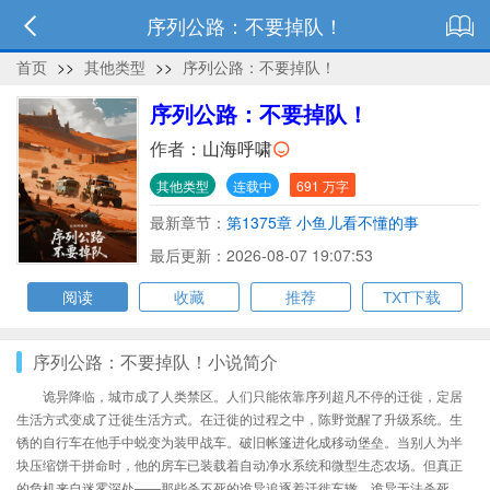
序列公路：不要掉队！
首页
>>
其他类型
>>
序列公路：不要掉队！
序列公路：不要掉队！
作者：
山海呼啸
其他类型
连载中
691 万字
最新章节：
第1375章 小鱼儿看不懂的事
最后更新：2026-08-07 19:07:53
阅读
收藏
推荐
TXT下载
序列公路：不要掉队！小说简介
诡异降临，城市成了人类禁区。人们只能依靠序列超凡不停的迁徙，定居
生活方式变成了迁徙生活方式。在迁徙的过程之中，陈野觉醒了升级系统。生
锈的自行车在他手中蜕变为装甲战车。破旧帐篷进化成移动堡垒。当别人为半
块压缩饼干拼命时，他的房车已装载着自动净水系统和微型生态农场。但真正
的危机来自迷雾深处——那些杀不死的诡异追逐着迁徙车辙。诡异无法杀死，