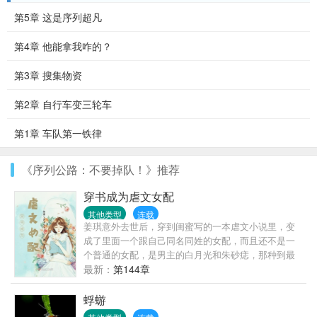
第5章 这是序列超凡
第4章 他能拿我咋的？
第3章 搜集物资
第2章 自行车变三轮车
第1章 车队第一铁律
《序列公路：不要掉队！》推荐
穿书成为虐文女配
其他类型
连载
姜琪意外去世后，穿到闺蜜写的一本虐文小说里，变
成了里面一个跟自己同名同姓的女配，而且还不是一
个普通的女配，是男主的白月光和朱砂痣，那种到最
后必死的角色。而为了保证世界不会崩塌姜琪任务也
最新：
第144章
就只有两个：第一维护好人设并走完剧情。第二必须
确保男女主...
蜉蝣