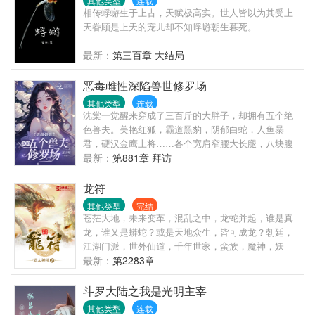
其他类型
连载
相传蜉蝣生于上古，天赋极高实。世人皆以为其受上
天眷顾是上天的宠儿却不知蜉蝣朝生暮死。
最新：
第三百章 大结局
恶毒雌性深陷兽世修罗场
其他类型
连载
沈棠一觉醒来穿成了三百斤的大胖子，却拥有五个绝
色兽夫。美艳红狐，霸道黑豹，阴郁白蛇，人鱼暴
君，硬汉金鹰上将……各个宽肩窄腰大长腿，八块腹
肌堪比男模！原主又丑又懒遭人嫌，兽夫们避如蛇
最新：
第881章 拜访
蝎，她还妄图霸王硬上弓，穿越过来的沈棠成了这个
替罪羔羊。开局便是修罗场！面对兽夫冰冷、厌恶的
龙符
目光，沈棠吓得浑身发抖，一脚踹开眼前的男人，转
其他类型
完结
身就跑。离婚就离婚，本姑娘不伺候了！可就在这
苍茫大地，未来变革，混乱之中，龙蛇并起，谁是真
时，她竟绑定了一个“变美系统”，要求她攻略这五位极
龙，谁又是蟒蛇？或是天地众生，皆可成龙？朝廷，
品兽夫！只要提升他们的好感度，就能获得丰厚的奖
江湖门派，世外仙道，千年世家，蛮族，魔神，妖
励：祛痘膏、减肥丹、美容丹、诱惑体香……沈棠心
族，上古巫道，千百势力，相互纠缠，因缘际会。
最新：
第2283章
动了。不就是攻略男人吗？没吃过猪肉，还没见过猪
跑！她信心满满地查看五位兽夫的好感度，结果——
斗罗大陆之我是光明主宰
四个厌恶，一个黑化，个个恨不得将她除之而后快！
其他类型
连载
她只有一条小命，这该怎么攻略？可后来：万人嫌怎