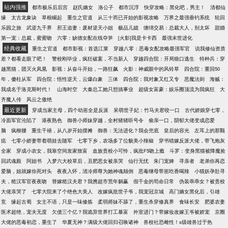
夜间消失无踪。 【读书指南】 小三之类乱七八糟生
度和善，举止有礼貌，拱手向三人行礼：“站在你们面
站内强推
都市极乐后后宫
赵氏嫡女
洛公子
都市沉浮
快穿攻略：黑化吧，男主！
清都仙
物，有萌宝。 勿与现实中任何人物场景对号入座。 喜
前的是新国度大明帝国女帝，武帝阁阁主，唐紫尘的
缘
太古龙象诀
草根崛起
重生之官道
从三十而已开始的影视攻略
万界之最强垂钓系统
轮回
请绕道，勿喷。 。 简介无能，请移步正文，喜欢请加
唐门门主，形意拳传人，武道宗师朱竹清朱无敌是
乐园之旅
武逆九千界
邪王追妻：废材逆天小姐
极品儿媳
缠绵交易：总裁大人，别太坏
甜婚
入收藏，么么哒！ 友情推荐：系列文【早安，顾太
也，我只想把你们打死，或者被你们打死！”三
第一宠：总裁，蜜蜜吻
六零：缺德女配在线夺笋
[火影]我是卡卡西
最强末世进化
太】，【你好，南先生】
神：“？？？”【不站唐三，也不站武魂殿】【不刻意针
经典收藏
重生之官道
都市影视：首选江莱
穿越八零：恶毒女配攻略最强军官
说我修仙资质
对原着人物】【主角一心只有武道，伴侣可能有】
差？都看走眼了吧！
警校刚毕业，疯狂破案，不当新人
穿越四合院：开局狼口逃生
特种兵：穿
【另外私设很多！】
越黑猫，团灭火凤凰
影视：从奋斗开始，一路狂飙
火影：神威眼中的风铃草
四合院：重回50
年，傻柱从军
四合院：悟性逆天，云爆白象
三体
四合院：我对象又红又专
恶魔法则
海贼：
我成名于洛克斯时代！
山海时空
大秦总工她只想搞事业
超级女富豪：娱乐圈顶流为我疯狂
大
齐魔人传
风云之傲绝
最近更新
穿成当家主母，四个幼崽全是反派
呆萌世子妃：竹马夫君咬一口
古代娇娘穿七零，
冷面军官沦陷了
港夜熟色
御兽小师妹穿越，全村猪猪听号令
偷亲一口，阴郁大佬变成恋爱
脑
疯柳腰
重生千禧，从八岁开始摆摊
御兽：无法进化？我会兜底
皇后的容光
左耳上的那颗
痣
七零小娇妻带着萌娃去随军
七零下乡，农场多了位貌美小辣椒
穿书错嫁反派大佬，带飞炮灰
全家
穿成小农女，我靠空间发家致富
血族贵校小可怜，疯批F5吻上瘾
斗罗：变身黑猫被降魔捡
回武魂殿
阿姐书
入梦六大校草后，丑肥恶女被亲哭
仙行无忧
朱门宠婢
寻亲者
老弟你再恋
爱脑，姐就嫁你死对头
夜夜入怀，清冷师尊为她神魂颠倒
恶毒继母带崽吃香喝辣
小猫妖孕肚寻
夫，糙汉军官夜夜吻
替嫁糙汉夫君？我携超市荒年躺赢
假千金的苟命日常
伪装乖乖女？被贵校
大佬亲哭了
七零大院来了个绝色大美人
改嫁疯批世子爷，我宠冠京城
高门嫡女黑化后，引雄
竞
缘起古蜀
女主不语，只是一味修炼
柔弱师妹不舔了，重生杀穿修真界
食味长安
肥婆农妻
医术超绝，宠夫无度
欠债三个亿？我诡异世界打工暴富
外室进门？带嫁妆改嫁王爷被娇宠
京圈
大佬的恶毒初恋，重生了
华夏无神？满级大佬回归召唤诸神
兽校社恐雌性！s级雄兽过于热