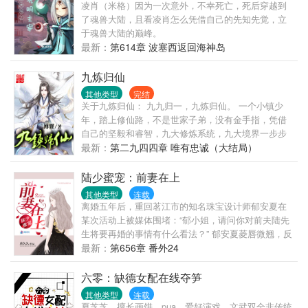
凌肖（米格）因为一次意外，不幸死亡，死后穿越到
么变成万人迷了？不是说好让她守活寡，你们偷偷爬
了魂兽大陆，且看凌肖怎么凭借自己的先知先觉，立
床干什么？
于魂兽大陆的巅峰。
最新：
第614章 波塞西返回海神岛
九炼归仙
其他类型
完结
关于九炼归仙： 九九归一，九炼归仙。 一个小镇少
年，踏上修仙路，不是世家子弟，没有金手指，凭借
自己的坚毅和睿智，九大修炼系统，九大境界一步步
走上巅峰，最终九九归一，成就真仙。
最新：
第二九四四章 唯有忠诚（大结局）
陆少蜜宠：前妻在上
其他类型
连载
离婚五年后，重回茗江市的知名珠宝设计师郁安夏在
某次活动上被媒体围堵：“郁小姐，请问你对前夫陆先
生将要再婚的事情有什么看法？” 郁安夏菱唇微翘，反
问：“难道他没有和你们说将要再婚的妻子姓郁么？！”
最新：
第656章 番外24
众媒体一头雾水。 次日，一则“恒天集团老总陆翊臣夜
宿前妻香闺”的新闻惊现头条！ 【关于追爱】 郁安夏
六零：缺德女配在线夺笋
十九岁那年，陆翊臣给了她一场人人称羡的盛世婚
其他类型
连载
礼。 二十岁生日当天两人领证，从此她是名副其实的
夏芝芝，擅长画饼、pua，爱好演戏、文武双全非传统