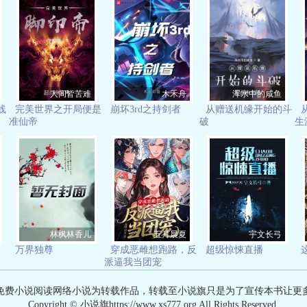
人间皆苦难
木禾舟
浑水中的咸鱼
线
完美世界之开局便是
崩坏3rd之持剑者
从赠送机缘开始的斗
准仙帝
破
生
林枫林香儿
五月晨夏
宇文长弓
万界独尊
穿成恶雌想跑路，反
超级惊悚直播
派逼我当团宠
免费小说阅读网络小说为转载作品，转载至小说旗只是为了宣传本书让更
Copyright © 小说旗https://www.xs777.org All Rights Reserved.