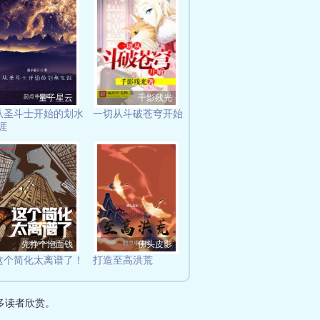
量子星云
千影残光
从圣斗士开始的划水
一切从斗破苍穹开始
涯
先挣个泡面钱
佛头皮影
这个简化太离谱了！
打造至高洪荒
多读者欣赏。