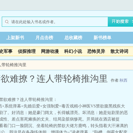
上架新书
月点击榜
总收藏榜
新书榜单
史军事
侦探推理
网游动漫
科幻小说
恐怖灵异
散文诗词
人带轮椅推沟里
禁欲难撩？连人带轮椅推沟里
作者:
秋西
禁欲难撩？连人带轮椅推沟里：
+系统弹幕+先婚后爱+女强制爱=毒舌戏精小神医VS禁欲腹黑残疾大
剧了。好消息：她是豪门阔太，长得贼漂亮。坏消息：她是短剧里的恶
成性、差点害死瘫痪的丈夫、结局染脏病惨死。开局就在酒店被捉
看着门口一脸阴沉、坐着轮椅的禁欲大佬方鹿鸣，转头指着大汗淋漓的
老公，我这是在备孕练体能，增强体力~”读者弹幕。“卧槽，倒霉女配变