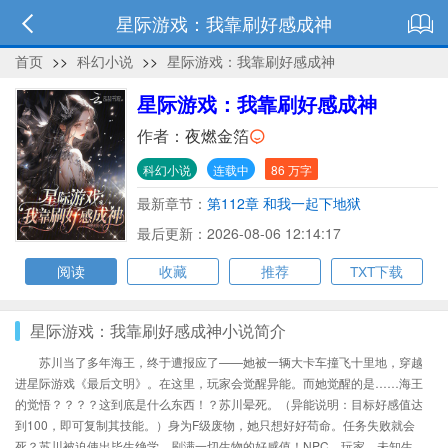
星际游戏：我靠刷好感成神
首页
>>
科幻小说
>>
星际游戏：我靠刷好感成神
星际游戏：我靠刷好感成神
作者：
夜燃金箔
科幻小说
连载中
86 万字
最新章节：
第112章 和我一起下地狱
最后更新：2026-08-06 12:14:17
阅读
收藏
推荐
TXT下载
星际游戏：我靠刷好感成神小说简介
苏川当了多年海王，终于遭报应了——她被一辆大卡车撞飞十里地，穿越
进星际游戏《最后文明》。在这里，玩家会觉醒异能。而她觉醒的是……海王
的觉悟？？？？这到底是什么东西！？苏川晕死。（异能说明：目标好感值达
到100，即可复制其技能。）身为F级废物，她只想好好苟命。任务失败就会
死？苏川被迫使出毕生绝学，刷满一切生物的好感值！NPC、玩家、未知生