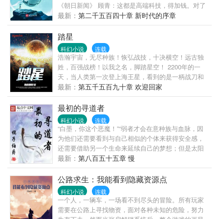
《朝日新闻》 顾青：这都是高端科技，得加钱。对了
霓虹还是好好发展旅游业，能源从大夏进口吧。
最新：
第二千五百四十章 新时代的序章
踏星
科幻小说
连载
浩瀚宇宙，无尽种族！恢弘战技，十决横空！远古独
姓，百强战榜！以我之名，脚踏星空！ 2200年的一
天，当人类第一次登上海王星，看到的是一柄战刀和
一具站立的尸体！！！已有完结老书《末日之无上王
最新：
第五千五百九十章 欢迎回家
座》三百多万字，从未断更，人品保证！！
最初的寻道者
科幻小说
连载
“白墨，你这个恶魔！”“弱者才会在意种族与血脉，因
为他们还需要看到与自己相似的个体来获得安全感，
还需要借助另一个生命来延续自己的梦想；但是太阳
是不需要另外一个太阳的，永恒者也不需要另一个生
最新：
第八百五十五章 慢
命来实现自己的想法。”一个孤独的探索者不断寻找前
进道路的故事。本书仅作一个小实验，看看一本主角
公路求生：我能看到隐藏资源点
不是废柴，没有金手指，不写套路，不写打脸，不写
科幻小说
连载
女主，没有到处能捡神器神功的小说能不能坚持写到
一个人，一辆车，一场看不到尽头的冒险。所有玩家
200正先定一个小目标，按照现有的大纲展开应该没问
需要在公路上寻找物资，面对各种未知的危险，努力
题）书友群：欢迎来聊天~