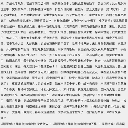
戏
穿成七零炮灰，我成了国宝级神医
每天三张废卡，我把诡异整破防了
天灾空间：从女配到末
世主宰
灾后第八年，我靠种植拯救世界
群星为谁闪耀
在星际，禁止大佬卖惨
第19次末日
黑
化恶雌太能打，整个兽世都跪宠
末世大佬穿星际，四个竹马悔哭了
流放废星后，我的万界雇员卷
疯了
C级向导撩完就跑，顶级哨兵失控
兽校低等雌性？孕吐N个大佬慌了
小区穿越：我靠无限天
赋登顶成神
星际满级女王：开局一首恋歌爆红
天灾降临前，我带万倍物资回蓝星
末世：我绑定
了植物大战僵尸系统
星际种植女王
古代丧尸爆发，她领全村杀穿末世
穿到末世前，我成救世主
了
炮灰？不！我专抢主角机缘
千金换古墨
无限逃生：我在怪物世界杀穿全场
绑定万界学院
后，我带飞全人类
入梦撩拨：娇娇被顶级哨兵亲哭了
觉醒情报系统，末世囤货养崽躺赢
末日求
生：开局绑定房车囤货
末世炮灰全家重生，白眼狼悔断肠
男主的白月光又双叒叕看过来了
手握
小可怜剧本，反杀不过分吧？
掐指一算：星际无嗣？我有系统！
废品站通万界，靠捡破烂暴富
了
酸雨来临前，我先肝出安全堡垒
恶龙是嘤嘤怪？可全星际都想宠她
救命！这末世逼得我疯狂
空间囤货
末世：每天签到一个兽形老公？！
全蓝星蹲我异界逃亡直播
玩弄阴湿反派后，兽人崽
崽找上门
坠落兽世：回收帝国元帅开启修仙
机甲维修师她什么都会亿点点
我在废土经营房车餐
厅
全星际都在嗑我俩
重生末世，我带闺蜜囤疯了
快穿之无限种田
游戏入侵：我靠无限吞噬杀
疯了！
夜夜共感腹黑哨兵，娇娇被抢宠
我在末世卖中餐，捡个战神当保安
末世没异能？但我有
十二个兽夫
身怀神农穿废土，冷面元帅宠上天
末日求生：我在海上建堡垒
星际万人迷，全星系
大佬的白月光
我在星际福利院当院长
请叫我诸天中转站站长
好孕快穿：绝色虫皇她鱼塘炸
了
毒医在星际
穿成病弱贵族千金后身陷修罗场
开局学校尸变？我靠修仙带赢全班
地球人，被
五大兽星贵族饲养
时空裂缝之救赎
末日公交，摆摊养出终极BOSS
小雌性玩弄兽校大佬后，被
亲坏了
大佬她不做炮灰，各年代逆袭虐渣
大学毕业后末世来了
说好星际争霸，你咋带队要
饭？
-
-
星际游戏：我靠刷好感成神 夜燃金箔
星际游戏：我靠刷好感成神txt下载
星际游戏：我靠刷