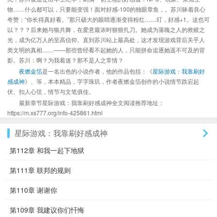
物……什么都可以，只要能变强！面对好感-100的独眼章鱼，。苏川昧着良心
夸赞：“你长得真好看。”那只硕大的眼睛逐渐变得粉红……叮，好感+1。这也可
以？？？后来她与狼共舞，在爱意最浓时狠狠扎刀。她成为落魄之人的救赎之
光，成为亿万人的至高信仰。直到苏川站上最高处，这才发现游戏背后关乎人
类文明的真相……——那些曾经看不起她的人，只能拼命追逐她遥不可及的背
影。苏川：啊？为我着迷？那不是人之常情？
夜燃金箔
是一名出色的小说作者，他的作品包括：《
星际游戏：我靠刷好
感成神
》、等，本本精品，字字珠玑，作者夜燃金箔创作的小说情节跌宕起
伏、扣人心弦，情节与文笔俱佳。
最新章节星际游戏：我靠刷好感成神全文阅读推荐地址：
https://m.xs777.org/info-425861.html
星际游戏：我靠刷好感成神
第112章 和我一起下地狱
第111章 联邦的规则
第110章 谢谢你
第109章 我建议你们忏悔