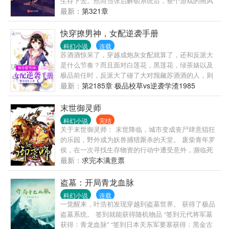
生存下去。然而当张启解锁系统后，整个游戏的画风
都变了。相比沿途那些质量低劣的资源箱，果然还是
最新：
第321章
隐藏资源点更富啊。当别人还在为水和食物焦头烂额
时，张启早已开着房车，吃着大餐，享受起了别样的
快穿撩男神，女配逆袭手册
度假生活。
科幻小说
连载
苏酒酒惊呆了，穿越成炮灰女配就算了，还和反派大
是什么节奏？而且面对白莲花，黑莲花，绿茶婊以及
极品前任时，反派大了碰了大对觊觎苏酒酒的人，则
是直接让之销声匿迹……苏酒酒：反派好口怕！太凶
最新：
第2185章 极品校草vs逆袭学渣1985
残！更重要的是在每个任务世界里都有这么一个横行
霸道不离不弃的存在。面对恶毒女刁难，苏酒酒淡定
末世御灵师
举起手里高射炮：来一个轰一个，来两个，轰成
科幻小说
完结
灰……系统：女主有金手指。苏酒酒：金手指就是用
关于末世御灵师： 末世降临，城市变成丧尸肆意猖狂
来碾压的！苏酒酒：女配要逆袭，你有金手指，我有
的乐园，野外成为妖兽捕猎厮杀的天堂。 废柴青年罗
大反派，看谁笑到最后！
侯，在一次寻找生存物资的行动中遭受意外，濒临死
亡，却激活了无意中得来的御灵指环，拥有了御使丧
最新：
求完本满意票
尸和妖兽的逆天能力。 当无数幸存者为了生存苦苦挣
扎之时，罗侯凭借着御灵指环，走上了自己无比彪悍
盗墓：开局青龙血脉
的成长之路。 别人浴血奋战在丧尸、妖兽之间，罗侯
科幻小说
连载
则跟在自己的灵宠后面拾取战利品！ 别人努力修炼而
一觉醒来，叶浩初发现穿越到盗墓世界。 获得了极品
效果甚微，罗侯即使在睡觉也在不断的变强！ …… 有
盗墓系统。 签到就能获得随机物品 “签到元代将军墓
恩于我者，我当十倍还之；有仇于我者，我定百倍报
获得：青龙血脉” “签到日本关东军要塞获得：黑金古