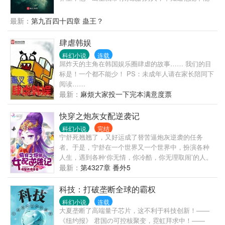
在这个世界留下什么的传说呢。
最新：
第九百四十四章 蛊王？
肆虐韩娱
科幻小说
连载
屌炸天的主角在韩国娱乐圈肆虐的故事…… 我们的目
标是！一个都不能少！ PS：未成年人请在家长陪同下
阅读……
最新：
麻烦大家投一下完本满意度票
快穿之炮灰女配逆袭记
科幻小说
完结
宁舒死翘翘了，又好运成了替苦逼炮灰逆袭的任务
者。于是，宁舒在一个世界又一个世界中，扮演各种
人生，遇到各种‘你无情，你冷酷，你无理取闹’的人。
遇到各种各样批量发售的白莲花，绿茶婊，心机婊，
最新：
第4327章 番外5
世界还能不能有点真善美！？宁舒怒吼，你们这些渣
渣，我只是来逆袭的，请不要妨碍我完成任务。穿越
科技：打破垄断全球的霸权
主角，重生主角，只有不努力的任务者，没有撬不掉
科幻小说
连载
的主角光环。宁舒不得不苦逼地一个世界一个世界捡
大夏垄断了高端量子芯片，这不利于科技创新！——
节操。群号：545565833，欢迎小可爱们进群浪。
《纽约报》 君国の可控核聚变，霓虹拜求中！——