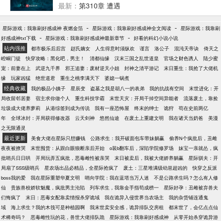
之！——罗侯 ...
刀” “签到精绝古城获得“发丘印” 从元代将军墓开始，辗
最新：
第310章 遭遇
转到各大古墓…… 从简说，这是主角携带系统，签到
各大古墓，一步步成长，到最后主角发现自己已经无
-
-
星际游戏：我靠刷好感成神 夜燃金箔
星际游戏：我靠刷好感成神全文阅读
星际游戏：我靠刷
敌了。
-
-
好感成神txt下载
星际游戏：我靠刷好感成神最新章节
好看的科幻小说小说
站内强推
都市极乐后后宫
赵氏嫡女
人生得意时须纵欢
谨言
洛公子
混沌天帝诀
倚天之
崆峒门徒
快穿攻略：黑化吧，男主！
清都仙缘
汉末三国之乱世道皇
官场之财色诱人
陆少蜜
宠：前妻在上
武逆九千界
邪王追妻：废材逆天小姐
封神之清平游记
末日重生：我抢了大佬机
缘
玩家凶猛
绝世道君
重生之桃李满天下
婆媳一锅煮
经典收藏
我的极品小姨子
星辰变
盗墓之我是胡八一的表弟
我的抗战有空间
末世进化：开
局收留邻居妻
宿主求你做个人
重生科技学霸
末世天灾：开局干掉空间异能者
流落废土，靠捡
垃圾成大佬养萝莉
从港综签到成为传说
我有一座恐怖屋
终末的绅士
诡狩
苟在史前两亿
年
全球冰封：开局获得修改器
云天剑神
悠然仙途
在废土上重建文明
我在诸天当奶爸
美漫
之无限通灵
最近更新
美食大佬在星际只想赚钱
公路求生：我开破面包车带妹躺赢
偷养N个疯批后，丑雌
夜夜被撩哭
末世囤货：从跟白眼狼断亲后开始
o装b翻车后，深陷学院修罗场
妹宝一亲就怂，疯
批哨兵日日哄
开局玩弄五疯批，恶毒雌性被亲哭
末日被卖后，我被大佬娇养躺赢
星际驯夫：开
局扇了SSS级哨兵
星农场出品必精品，全星际抢疯了
废土：三星堆满级幼崽超凶的
快穿之反派
boss我的爱
我在星际重塑华夏文明
哨向学院：我在蓝塔当万人迷
不是公路求生吗？怎么有人修
仙
贵族兽校娇软魅魔，疯批男主沦陷
列车求生，我靠金手指苟成榜一
星际好孕：丑雌被弃兽夫
们悔疯了
末日：恶毒女配靠卖情报杀穿诡域
我在诡异入侵世界当农场主
我的杂货铺连通鬼
域
海上求生？我的木筏可是种植园啊
我末世卖安全感，诡异排队交房租
都末世了，会亿点点仙
术稀奇吗？
恶毒雌性玩的花，兽世大佬排队跪
星际游戏：我靠刷好感成神
从零开始杀穿诡异游