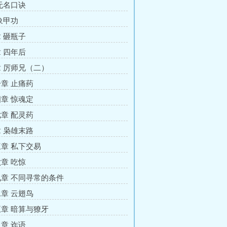
无名口诀
象甲功
 砸瓶子
 四年后
 厉师兄（二）
章 止痛药
章 惊魂定
章 配灵药
 枭雄末路
章 私下交易
章 吃惊
章 不同寻常的条件
章 云翅鸟
章 暗算与獠牙
章 诈语