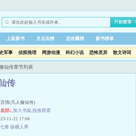
上架新书
月点击榜
总收藏榜
新书榜单
史军事
侦探推理
网游动漫
科幻小说
恐怖灵异
散文诗词
人修仙传章节列表
仙传
语
言情(凡人修仙传)
底部↓
,
加入书架
,
投推荐票
11-22 17:06
七卷 纵横人界