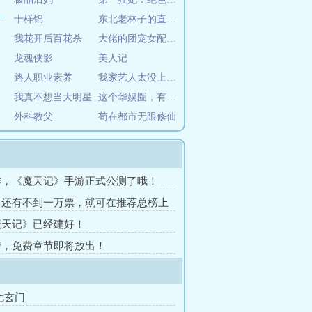
十样锦
东北老林子的直播生活
我花开后百花杀
大佬的团宠女配太抢手
龙魂侠影
美人记
路人职业素养
我家艺人太没上进心了
我真不想当大明星
这个华娱圈，有点奇怪
外科教父
苟在都市无限修仙
作，《魔天记》手游正式公测了哦！
》还有不到一万票，就可在推荐总榜上
了哦！
魔天记》已经建好！
传，免费章节即将放出！
七玄门