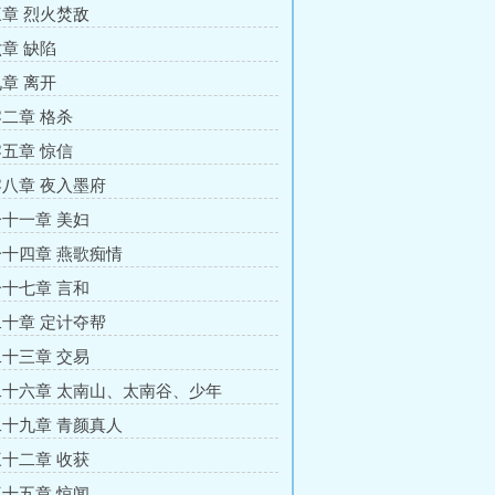
章 烈火焚敌
章 缺陷
章 离开
二章 格杀
五章 惊信
八章 夜入墨府
十一章 美妇
十四章 燕歌痴情
十七章 言和
十章 定计夺帮
十三章 交易
十六章 太南山、太南谷、少年
十九章 青颜真人
十二章 收获
十五章 惊闻