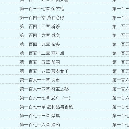
第一百三十七章 金竺笔
第一百三
第一百四十章 势在必得
第一百四
第一百四十三章 斩杀
第一百四
第一百四十六章 成交
第一百四
第一百四十九章 杂务
第一百五
第一百五十二章 两年后
第一百五
第一百五十五章 郁闷
第一百五
第一百五十八章 蓝衣女子
第一百五
第一百六十一章 坊市
第一百六
第一百六十四章 符宝之秘
第一百六
第一百六十七章 恶斗（一）
第一百六
第一百七十章 战利品与香艳
第一百七
第一百七十三章 聚集
第一百七
第一百七十六章 赌约
第一百七