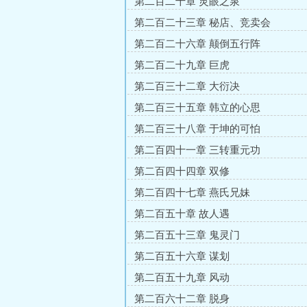
第二百二十章 灵眼之泉
第二百二十三章 秘店、竞卖会
第二百二十六章 颠倒五行阵
第二百二十九章 巨虎
第二百三十二章 大衍决
第二百三十五章 韩立的心思
第二百三十八章 于坤的可怕
第二百四十一章 三转重元功
第二百四十四章 双修
第二百四十七章 燕氏兄妹
第二百五十章 故人遇
第二百五十三章 鬼灵门
第二百五十六章 谋划
第二百五十九章 风动
第二百六十二章 脱身