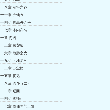
十八章 制符之道
十一章 升仙令
十四章 筑基丹之争
十七章 谷内详情
十章 悔诺
十三章 岳麓殿
十六章 地肺之火
十九章 天地灵药
十二章 万宝楼
十五章 夜遇
十八章 恶斗（二）
十一章 返回
十四章 李师祖
十七章 修仙界与正邪