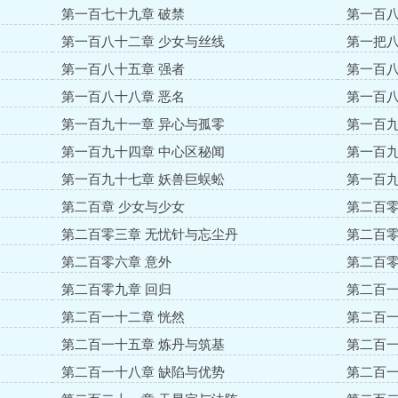
第一百七十九章 破禁
第一百八
第一百八十二章 少女与丝线
第一把八
第一百八十五章 强者
第一百八
第一百八十八章 恶名
第一百八
第一百九十一章 异心与孤零
第一百九
第一百九十四章 中心区秘闻
第一百九
第一百九十七章 妖兽巨蜈蚣
第一百九
第二百章 少女与少女
第二百零
第二百零三章 无忧针与忘尘丹
第二百零
第二百零六章 意外
第二百零
第二百零九章 回归
第二百一
第二百一十二章 恍然
第二百一
第二百一十五章 炼丹与筑基
第二百一
第二百一十八章 缺陷与优势
第二百一