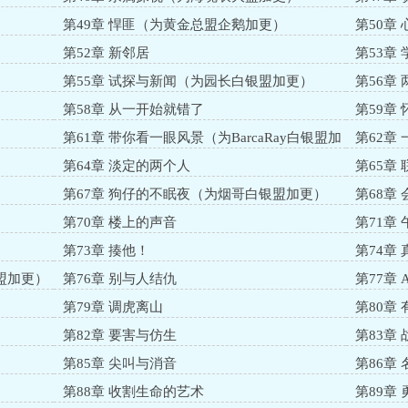
第49章 悍匪（为黄金总盟企鹅加更）
第50章
）
第52章 新邻居
第53章
第55章 试探与新闻（为园长白银盟加更）
第56章
第58章 从一开始就错了
第59章
第61章 带你看一眼风景（为BarcaRay白银盟加
第62章
更）
第64章 淡定的两个人
第65章
第67章 狗仔的不眠夜（为烟哥白银盟加更）
第68章 
第70章 楼上的声音
第71章
第73章 揍他！
第74章 
盟加更）
第76章 别与人结仇
第77章 
第79章 调虎离山
第80章
第82章 要害与仿生
第83章
第85章 尖叫与消音
第86章
第88章 收割生命的艺术
第89章 