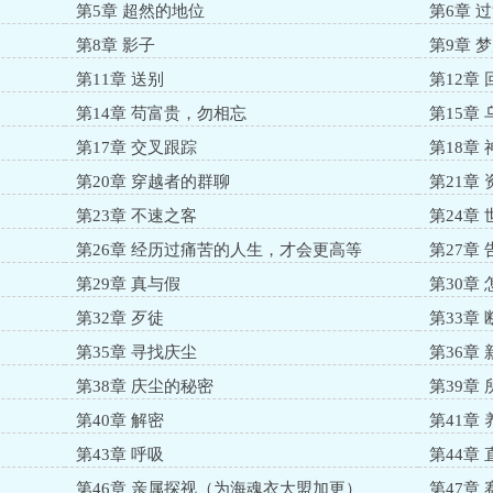
第5章 超然的地位
第6章 
第8章 影子
第9章 
第11章 送别
第12章 
第14章 苟富贵，勿相忘
第15章
第17章 交叉跟踪
第18章
第20章 穿越者的群聊
第21章
第23章 不速之客
第24章
第26章 经历过痛苦的人生，才会更高等
第27章
第29章 真与假
第30章
第32章 歹徒
第33章
第35章 寻找庆尘
第36章
第38章 庆尘的秘密
第39章
第40章 解密
第41章
第43章 呼吸
第44章
第46章 亲属探视（为海魂衣大盟加更）
第47章