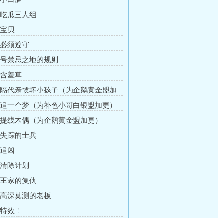
章 吃瓜三人组
 宝贝
章 必须遵守
章 号禁忌之地的规则
 含羞草
章 隔代亲惯坏小孩子（为企鹅黄金盟加
章 追一个梦（为补色小哥白银盟加更）
章 提线木偶（为企鹅黄金盟加更）
章 失踪的士兵
 追凶
章 清除计划
章 王家的复仇
章 高深莫测的老板
 特效！