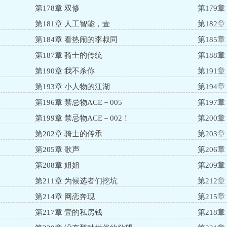
第178章 双修
第179
第181章 人工智能，壹
第182
第184章 看热闹的李叔同
第185
第187章 骑士的传统
第188
第190章 我不杀你
第191
第193章 小人物的江湖
第194
第196章 禁忌物ACE－005
第197章
第199章 禁忌物ACE－002！
第200
第202章 骑士的传承
第203章
第205章 歌声
第206
日！
第208章 姐姐
第209
第211章 为候选者们挖坑
第212
第214章 网恋奔现
第215
第217章 壹的私房钱
第218