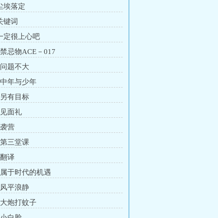
 尘埃落定
 关键词
 一定很上心吧
 禁忌物ACE－017
章 问题不大
章 中年与少年
章 另有目标
 见面礼
 袭营
章 第三堂课
 翻译
章 属于时代的机遇
章 风平浪静
章 大炮打蚊子
 小白脸