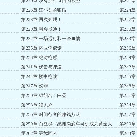
第220章 没有那种世俗的欲望
第221
第223章 江小棠的狠话
第224
第226章 再次奔现！
第227
第229章 融会贯通！
第230
第232章 一场远行和一些血债
第233
第235章 内应李依诺
第236章
第238章 绝对枪感
第239章
第241章 伏击与弹道
第242
第244章 楼中枪战
第245
第247章 洗罪
第248章
第250章 组织名：白昼
第251章
第253章 狼人杀
第254
第256章 时间行者的赚钱方式
第257
第259章 白昼群（感谢滴滴车司机成为黄金大
第260
盟）
第262章 等我回来
第263