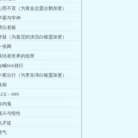
 心照不宣（为黄金总盟企鹅加更）
 学霸与学神
 两位老板
 怀疑（为羞涩的演员白银盟加更）
 一张网
 联结表世界的纽带
会喊666就行
 午夜出行（为李东泽白银盟加更）
真相
ACE－099
 有内鬼
 战斗与悟性
 名歹徒
勇气