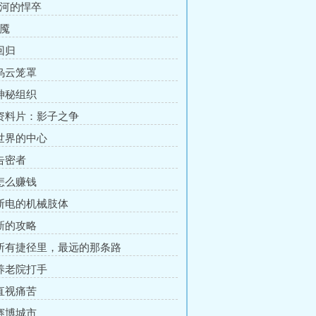
过河的悍卒
梦魇
回归
 乌云笼罩
 神秘组织
 资料片：影子之争
 世界的中心
 告密者
 怎么赚钱
 断电的机械肢体
 新的攻略
 所有捷径里，最远的那条路
 养老院打手
 直视痛苦
 赛博城市