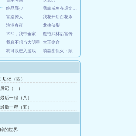
绝品邪少
我靠咸鱼在虐文出奇迹
官路撩人
我花开后百花杀
渔港春夜
龙魂侠影
1952，我带全家搬入南锣鼓巷
魔艳武林后宫传
我真不想当大明星
大王饶命
我可以进入游戏
萌妻甜似火：顾少，放肆宠！
2章 后记（四）
章 后记（一）
章 最后一程（八）
章 最后一程（五）
破碎的世界