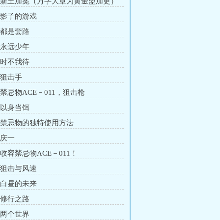
章 新王加冕（万字大章为黄金盟加更）
章 影子的游戏
章 都是套路
章 永远少年
章 时不我待
 狙击手
 禁忌物ACE－011，狙击枪
章 以身当饵
章 禁忌物的独特使用方法
 庆一
 收容禁忌物ACE－011！
章 狙击与风速
章 白昼的未来
章 修行之路
章 两个世界