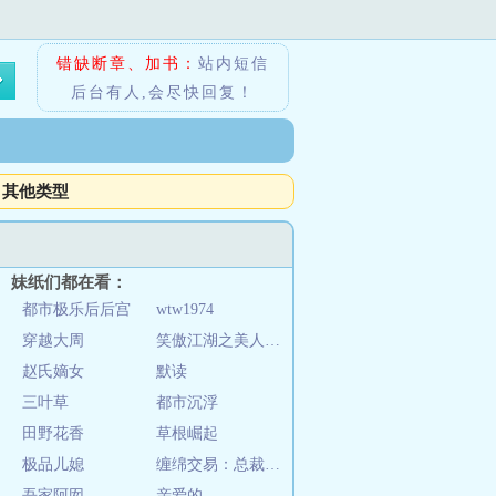
错缺断章、加书：
站内短信
后台有人,会尽快回复！
其他类型
妹纸们都在看：
都市极乐后后宫
wtw1974
穿越大周
笑傲江湖之美人的天下
赵氏嫡女
默读
三叶草
都市沉浮
田野花香
草根崛起
极品儿媳
缠绵交易：总裁大人，别太坏
吾家阿囡
亲爱的