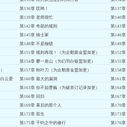
第136章 哎哟！
第137
第139章 老师很忙
第140章
第142章 奇葩的规则
第143
第145章 骑士冢
第146
第148章 不是枷锁
第149章
第151章 规则再现！（为企鹅黄金盟加更）
第152
更）
）
第154章 攀一座山（为幻羽白银盟加更）
第155
更）
第157章 秋叶刀（为企鹅黄金盟加更）
第158
天白云爱
第160章 最大的漏洞
第161
第163章 你不如曹巍（为破首订记录加更）
第164章
第166章 回归
第167
第169章 幕后的那个人
第170
第172章 双生
第173
第175章 千钧之中的修行
第176章