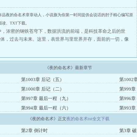
作品夜的命名术章章动人，小说旗为你第一时间提供会说话的肘子精心编写原
读、TXT下载。
中，浓密的钢铁苍穹下，数据洪流的前端，是科技革命之后的世
身体，过去与未来。这里，表世界与里世界并存，面前的一切，像
。可你要明白啊我的朋友，我们不能用温柔去应对黑暗，要用火。
《夜的命名术》最新章节
第1003章 后记（五）
第100
第1000章 后记（二）
第999
第997章 最后一程（九）
第996
第994章 最后一程（六）
第993
《夜的命名术》正文
夜的命名术txt全文下载
第2章 倒计时
第3章 