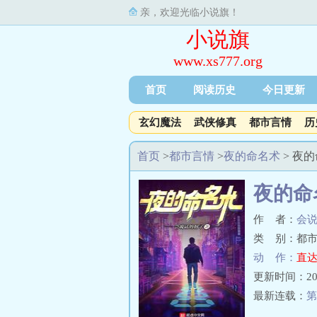
亲，欢迎光临小说旗！
小说旗
www.xs777.org
首页
阅读历史
今日更新
玄幻魔法
武侠修真
都市言情
历
首页
>
都市言情
>
夜的命名术
> 夜
夜的命
作 者：
会
类 别：都市
动 作：
直达
更新时间：2023-
最新连载：
第