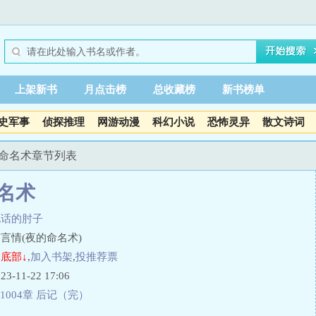
上架新书
月点击榜
总收藏榜
新书榜单
史军事
侦探推理
网游动漫
科幻小说
恐怖灵异
散文诗词
的命名术章节列表
名术
说话的肘子
言情(夜的命名术)
底部↓
,
加入书架
,
投推荐票
11-22 17:06
1004章 后记（完）