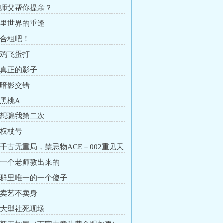
章 师父帮你提亲？
章 里世界的重逢
章 合租吧！
章 鸡飞蛋打
章 真正的影子
章 暗影交错
 黑桃A
章 想骗我第二次
 权杖号
章 千古无重局，禁忌物ACE－002重见天
章 一个老师教出来的
章 群里唯一的一个傻子
章 卖艺不卖身
章 大型社死现场