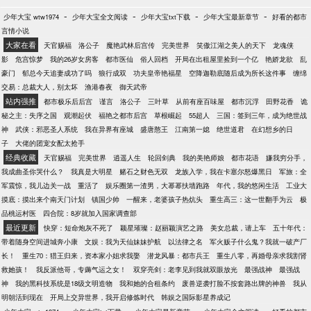
-
-
-
-
少年大宝 wtw1974
少年大宝全文阅读
少年大宝txt下载
少年大宝最新章节
好看的都市
言情小说
大家在看
天官赐福
洛公子
魔艳武林后宫传
完美世界
笑傲江湖之美人的天下
龙魂侠
影
危宫惊梦
我的26岁女房客
都市医仙
俗人回档
开局在出租屋里捡到一个亿
艳娇龙欲
乱
豪门
郁总今天追妻成功了吗
狼行成双
功夫皇帝艳福星
空降迦勒底随后成为所长这件事
缠绵
交易：总裁大人，别太坏
渔港春夜
御天武帝
站内强推
都市极乐后后宫
谨言
洛公子
三叶草
从前有座百味屋
都市沉浮
田野花香
诡
秘之主：失序之国
观潮起伏
福艳之都市后宫
草根崛起
55超人
三国：签到三年，成为绝世战
神
武侠：邪恶圣人系统
我在异界有座城
盛唐憨王
江南第一媳
绝世道君
在幻想乡的日
子
大佬的团宠女配太抢手
经典收藏
天官赐福
完美世界
逍遥人生
轮回剑典
我的美艳师娘
都市花语
嫌我穷分手，
我成曲圣你哭什么？
我真是大明星
赌石之财色无双
龙族入学，我在卡塞尔怒爆黑日
军旅：全
军震惊，我儿边关一战
重活了
娱乐圈第一渣男，大幂幂扶墙跑路
年代，我的悠闲生活
工业大
摸底：摸出来个南天门计划
镇国少帅
一醒来，老婆孩子热炕头
重生高三：这一世翻手为云
极
品桃运村医
四合院：8岁就加入国家调查部
最近更新
快穿：短命炮灰不死了
颖星璀璨：赵丽颖演艺之路
美女总裁，请上车
五十年代：
带着随身空间进城奔小康
文娱：我为天仙妹妹护航
以法律之名
军火贩子什么鬼？我就一破产厂
长！
重生70：猎王归来，资本家小姐求我娶
潜龙风暴：都市兵王
重生八零，再婚母亲求我割肾
救她孩！
我反派他哥，专薅气运之女！
双穿亮剑：老李见到我就双眼放光
最强战神
最强战
神
我的黑科技系统是18级文明造物
我和她的合租条约
废兽逆袭打脸不按套路出牌的神兽
我从
明朝活到现在
开局上交异世界，我开启修炼时代
韩娱之国际影星养成记
-
-
-
-