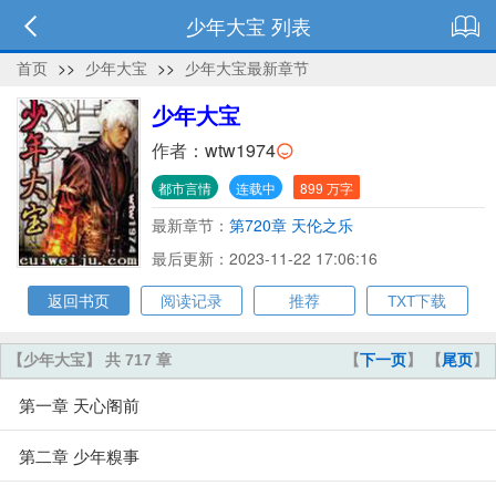
少年大宝 列表
首页
>>
少年大宝
>>
少年大宝最新章节
少年大宝
作者：
wtw1974
都市言情
连载中
899 万字
最新章节：
第720章 天伦之乐
最后更新：2023-11-22 17:06:16
返回书页
阅读记录
推荐
TXT下载
【少年大宝】 共 717 章
【
下一页
】 【
尾页
】
第一章 天心阁前
第二章 少年糗事