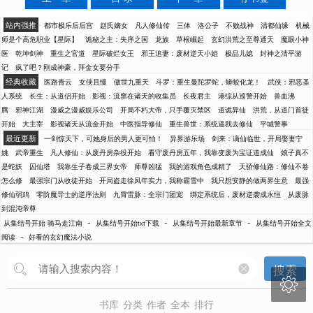
站内强推
都市极乐后后宫
赵氏嫡女
凡人修仙传
三体
洛公子
不败战神
清都仙缘
机械
师是个高危职业【星际】
诡秘之主：失序之国
龙族
草根崛起
玄幻洪荒之至尊通天
魔眼小神
医
乾坤剑神
重生之官道
星际破烂女王
邪王追妻：废材逆天小姐
极品儿媳
封神之清平游
记
疯了吧？刚成神豪，拜金女要分手
经典收藏
医路青云
女侠且慢
傲世九重天
斗罗：重生曼陀罗蛇，蟒蛟化龙！
武侠：邪恶圣
人系统
长生：从道侣开始
影视：流窜在诸天的收集员
长夜君主
港综从巡警开始
兽血沸
腾
邪神江湖
漫威之漫威娱乐公司
开局不朽大帝，只手覆灭禁区
道诡异仙
洪荒，从道门首徒
开始
大主宰
影视诸天从流金开始
中医指导修仙
重生兽世：系统逼我去修仙
平城警事
最近更新
一剑惊天下，可她身后的男人更可怕！
异界游乐场
剑来：谪仙临世，开局娶妻宁
姚
武帝重生
凡人修仙：从废丹房杂役开始
看守废丹房五年，我靠变废为宝证道成仙
娘子真不
是蛇妖
囚仙塔
我靠生子卷成三界女帝
师尊凶猛
我的游戏角色成精了
天骄修仙路：修仙不卷
怎么修
最强宗门从收徒开始
开局盗走徐凤年实力，我称霸雪中
我只想安静的做两界生意
最强
修仙弱鸡
零阶魔导士的逆序法则
九霄雷脉：全宗门团宠
绑定系统后，废材逆袭成永恒
从废脉
到混沌帝尊
-
-
-
从集结号开始 骑马走江南
从集结号开始txt下载
从集结号开始最新章节
从集结号开始全文
-
阅读
好看的玄幻魔法小说
搜索

书库
分类
作者
全本
排行