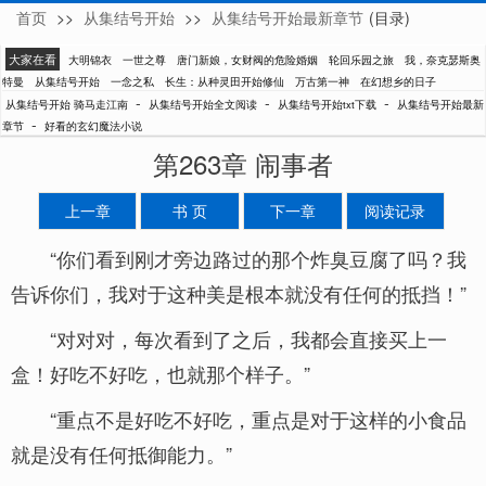
首页
>>
从集结号开始
>>
从集结号开始最新章节
(目录)
骑马走江南
大家在看
大明锦衣
一世之尊
唐门新娘，女财阀的危险婚姻
轮回乐园之旅
我，奈克瑟斯奥
特曼
从集结号开始
一念之私
长生：从种灵田开始修仙
万古第一神
在幻想乡的日子
-
-
-
从集结号开始 骑马走江南
从集结号开始全文阅读
从集结号开始txt下载
从集结号开始最新
-
章节
好看的玄幻魔法小说
第263章 闹事者
上一章
书 页
下一章
阅读记录
“你们看到刚才旁边路过的那个炸臭豆腐了吗？我
告诉你们，我对于这种美是根本就没有任何的抵挡！”
“对对对，每次看到了之后，我都会直接买上一
盒！好吃不好吃，也就那个样子。”
“重点不是好吃不好吃，重点是对于这样的小食品
就是没有任何抵御能力。”