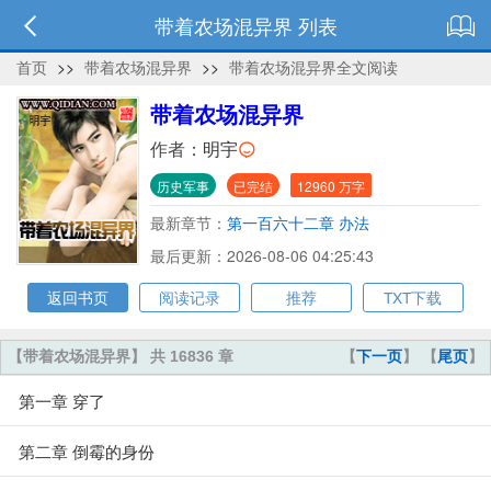
带着农场混异界 列表
首页
>>
带着农场混异界
>>
带着农场混异界全文阅读
带着农场混异界
作者：
明宇
历史军事
已完结
12960 万字
最新章节：
第一百六十二章 办法
最后更新：2026-08-06 04:25:43
返回书页
阅读记录
推荐
TXT下载
【带着农场混异界】 共 16836 章
【
下一页
】 【
尾页
】
第一章 穿了
第二章 倒霉的身份