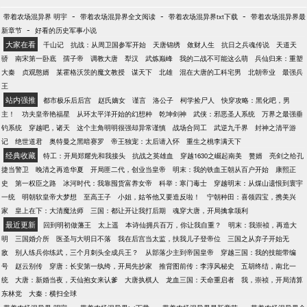
-
-
-
带着农场混异界 明宇
带着农场混异界全文阅读
带着农场混异界txt下载
带着农场混异界最
-
新章节
好看的历史军事小说
大家在看
千山记
抗战：从周卫国参军开始
天唐锦绣
敛财人生
抗日之兵魂传说
天道天
骄
南宋第一卧底
孺子帝
调教大唐
犁汉
武炼巅峰
我的二战不可能这么萌
兵仙归来：重塑
大秦
贞观憨婿
某霍格沃茨的魔文教授
谋天下
北雄
混在大唐的工科宅男
北朝帝业
最强兵
王
站内强推
都市极乐后后宫
赵氏嫡女
谨言
洛公子
柯学捡尸人
快穿攻略：黑化吧，男
主！
功夫皇帝艳福星
从环太平洋开始的幻想种
乾坤剑神
武侠：邪恶圣人系统
万界之最强垂
钓系统
穿越吧，诸天
这个主角明明很强却异常谨慎
战场合同工
武逆九千界
封神之清平游
记
绝世道君
奥特曼之黑暗赛罗
帝王独宠：太后请入怀
重生之桃李满天下
经典收藏
特工：开局郑耀先和我接头
抗战之英雄血
穿越1630之崛起南美
赘婿
亮剑之给孔
捷当警卫
晚清之再造华夏
开局匪二代，创业当皇帝
明末：我的铁血王朝从百户开始
康熙正
史
第一权臣之路
冰河时代：我靠囤货富养女帝
科举：寒门毒士
穿越明末：从煤山遗恨到寰宇
一统
明朝软皇帝大梦想
至高王子
小姐，姑爷他又要造反啦！
宁朝种田：喜领四宝，携美兴
家
皇上在下：大清魔法师
三国：都让开让我打后期
魂穿大唐，开局擒拿颉利
最近更新
回到明初做藩王
太上遥
本诗仙拥兵百万，你让我自重？
明末：我崇祯，再造大
明
三国婚介所
医圣与大明日不落
我在后宫当太监，扶我儿子登帝位
三国之从弃子开始无
敌
别人练兵你练武，三个月刺头全成兵王？
从部落少主到帝国皇帝
穿越三国：我的技能带编
号
赵云别传
穿唐：长安第一纨绔，开局先抄家
推背图前传：李淳风秘史
五胡终结，南北一
统
大唐：新婚当夜，天仙抱女来认爹
大唐执棋人
龙血三国：天命重启者
我，崇祯，开局清算
东林党
大秦：横扫全球
-
-
-