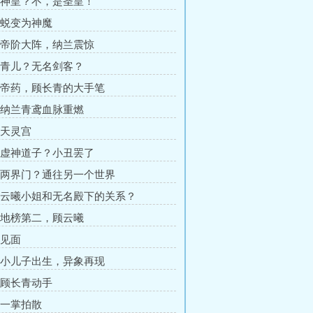
章 神皇？不，是圣皇！
章 蜕变为神魔
章 帝阶大阵，纳兰震惊
章 青儿？无名剑客？
章 帝药，顾长青的大手笔
章 纳兰青鸢血脉重燃
 天灵宫
章 虚神道子？小丑罢了
章 两界门？通往另一个世界
章 云曦小姐和无名殿下的关系？
章 地榜第二，顾云曦
 见面
章 小儿子出生，异象再现
章 顾长青动手
章 一掌拍散