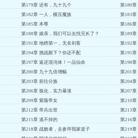
第179章 还有，九十九个
第180
第182章 一人，横压魔族
第183
第185章 本尊
第186
第188章 娘亲，我们可以去找兄长了？
第189
第191章 地榜第一，无名剑客
第192
第194章 挑战殿下？你还不配
第195
第197章 返还混沌体！一品仙命
第198
第200章 九十九倍增幅
第201
第203章 前往分族
第204
第206章 炼化，实力暴涨
第207
第209章 紫薇帝女
第210
第212章 帝兵出世
第213
第215章 逃不掉的
第216
第218章 战败者，去参拜我家道子
第219