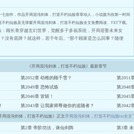
十七创作，作品开局混沌剑体，打造不朽仙族章章动人，小说旗为你第一时间
造不朽仙族及无弹窗开局混沌剑体，打造不朽仙族全文免费阅读、TXT下载。
族：顾长青穿越玄幻世界，觉醒多子多福系统，开局迎娶未来女
？没有底牌？就这样，若干年后。“那个顾家是怎么回事？随便
，怎么就有红尘仙的实力了！？”
《开局混沌剑体，打造不朽仙族》最新章节
第2052章 幼稚的顾千雪？
第205
第2049章 恐怖试炼
第204
第2046章 皆斩！
第204
！
第2043章 让我家师尊做你的追随者？
第204
开局混沌剑体，打造不朽仙族》正文
开局混沌剑体，打造不朽仙族txt全文
第2章 帝阶功法，诛仙剑阵
第3章 