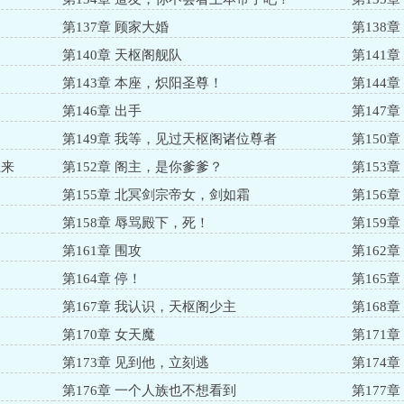
第137章 顾家大婚
第138
第140章 天枢阁舰队
第141
第143章 本座，炽阳圣尊！
第144
第146章 出手
第147章
第149章 我等，见过天枢阁诸位尊者
第150
上来
第152章 阁主，是你爹爹？
第153
第155章 北冥剑宗帝女，剑如霜
第156
第158章 辱骂殿下，死！
第159
第161章 围攻
第162
第164章 停！
第165
第167章 我认识，天枢阁少主
第168
第170章 女天魔
第171
第173章 见到他，立刻逃
第174
第176章 一个人族也不想看到
第177