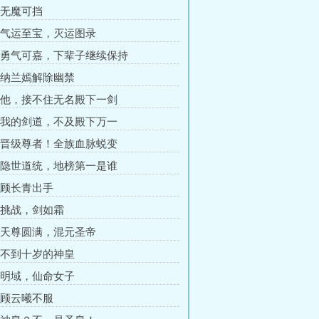
章 无魔可挡
章 气运至宝，灭运图录
章 勇气可嘉，下辈子继续保持
章 纳兰嫣解除幽禁
章 他，接不住无名殿下一剑
章 我的剑道，不及殿下万一
章 晋级尊者！全族血脉蜕变
章 隐世道统，地榜第一是谁
章 顾长青出手
章 挑战，剑如霜
章 天尊圆满，混元圣帝
章 不到十岁的神皇
章 明域，仙命女子
章 顾云曦不服