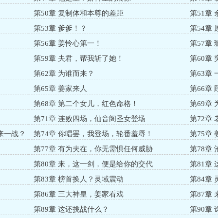
第50章 复制体和本尊的差距
第51章
第53章 爹爹！？
第54章
第56章 姜怜心第一！
第57章
第59章 夫君，帮我斩了她！
第60章
第62章 为谁而来？
第63章
第65章 姜家来人
第66章
第68章 第二个女儿，红色命格！
第69章
第71章 连败四场，仙音阁圣女登场
第72章
来一战？
第74章 你唱罢，我登场，轮番羞辱！
第75章
第77章 有为夫在，你无需惧任何威胁
第78章
第80章 来，这一剑，便是给你的交代
第81章
第83章 榜首换人？灵域震动
第84章
第86章 三大神皇，姜家看戏
第87章
第89章 这还挑战什么？
第90章