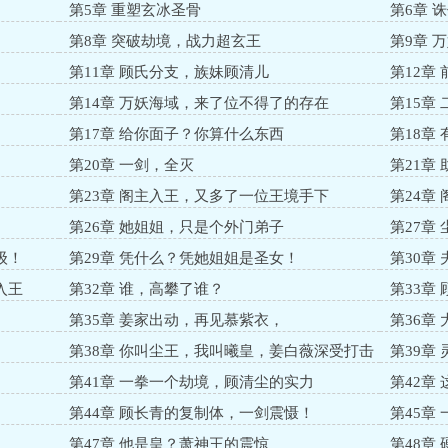
第5章 重塑玄冰圣骨
第6章 
第8章 突破劫境，战力超玄王
第9章 
第11章 顾氏分支，族妹顾清儿
第12章
第14章 万妖海域，来了位不得了的存在
第15章
第17章 给你面子？你算什么东西
第18章
第20章 一剑，全灭
第21章
第23章 阁主入王，又多了一位王境手下
第24章
第26章 她姐姐，只是个外门弟子
第27章
级！
第29章 凭什么？凭她姐姐是圣女！
第30章
入王
第32章 谁，高攀了谁？
第33章
第35章 姜家出动，再见慕紫衣，
第36章
第38章 你叫尘王，我叫曦皇，姜白薇深受打击
第39章
第41章 一拳一个劫境，顾清尘的实力
第42章
第44章 顾长青的复制体，一剑震慑！
第45章
第47章 他是皇？萧神王的震惊
第48章