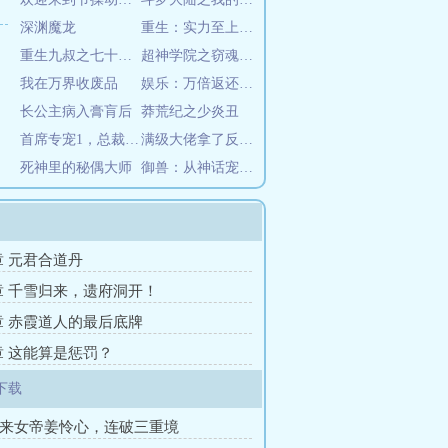
深渊魔龙
重生：实力至上的斗罗大陆
重生九叔之七十一阿哥
超神学院之窃魂黑洞
我在万界收废品
娱乐：万倍返还，开局投资杨老板
长公主病入膏肓后
莽荒纪之少炎丑
首席专宠1，总裁先生太放肆
满级大佬拿了反派剧本
死神里的秘偶大师
御兽：从神话宠物店开始
1章 元君合道丹
8章 千雪归来，遗府洞开！
5章 赤霞道人的最后底牌
2章 这能算是惩罚？
下载
未来女帝姜怜心，连破三重境