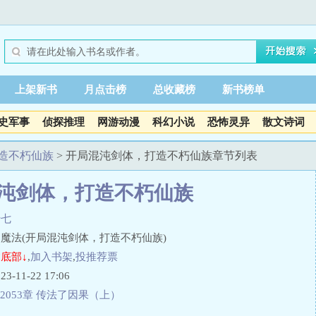
上架新书
月点击榜
总收藏榜
新书榜单
史军事
侦探推理
网游动漫
科幻小说
恐怖灵异
散文诗词
造不朽仙族
> 开局混沌剑体，打造不朽仙族章节列表
沌剑体，打造不朽仙族
十七
魔法(开局混沌剑体，打造不朽仙族)
底部↓
,
加入书架
,
投推荐票
11-22 17:06
2053章 传法了因果（上）