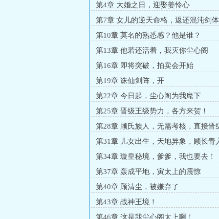
第4章 大婚之日，迎娶姜怜心
第7章 女儿的逆天命格，返还混沌剑体
第10章 莫名的熟悉感？他是谁？
第13章 他若还活着，我灭你尘心阁
第16章 即将突破，拍卖会开始
第19章 诛仙剑阵，开
第22章 今日起，尘心阁为我麾下
第25章 晋级王级势力，各方来贺！
第28章 顾氏族人，无需考核，直接晋
第31章 儿女出生，天地异象，顾长青
第34章 璇皇秘境，爹爹，我也要去！
第37章 轰成平地，寅太上的震惊
第40章 顾清尘，被嫌弃了
第43章 战神王境！
第46章 这是我尘心阁太上啊！