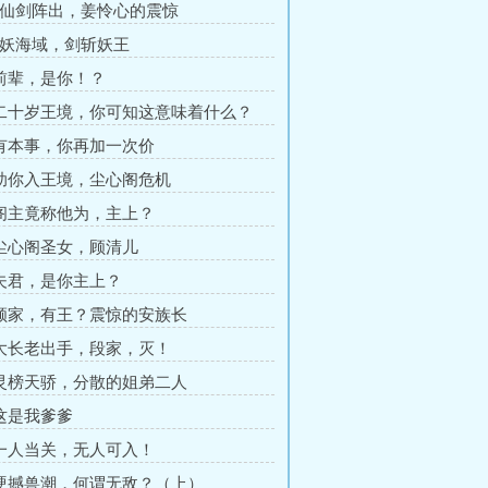
诛仙剑阵出，姜怜心的震惊
万妖海域，剑斩妖王
 前辈，是你！？
 二十岁王境，你可知这意味着什么？
 有本事，你再加一次价
 助你入王境，尘心阁危机
 阁主竟称他为，主上？
 尘心阁圣女，顾清儿
 夫君，是你主上？
 顾家，有王？震惊的安族长
 大长老出手，段家，灭！
 灵榜天骄，分散的姐弟二人
 这是我爹爹
 一人当关，无人可入！
 硬撼兽潮，何谓无敌？（上）