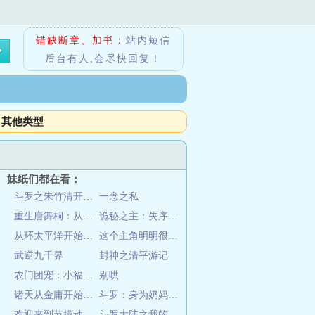
错缺断章、加书：
站内短信
后台有人,会尽快回复！
其他类型
妹纸们都在看：
斗罗之朱竹清开始签到
一念之私
重生唐舞桐：从称霸斗罗大陆开始
诡秘之主：失序之国
从环太平洋开始的幻想种
这个主角明明很强却异常谨慎
武逆九千界
封神之清平游记
农门团宠：小福宝奶凶奶凶哒
别哄
诸天从金庸开始的武侠之旅
斗罗：身为奶妈，带把狙很合理吧
欢迎来到节操动漫社
斗罗大陆之我的魅力超级强