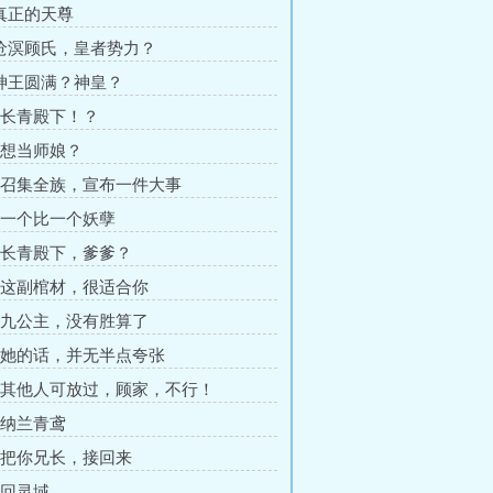
 真正的天尊
 沧溟顾氏，皇者势力？
 神王圆满？神皇？
章 长青殿下！？
章 想当师娘？
章 召集全族，宣布一件大事
章 一个比一个妖孽
章 长青殿下，爹爹？
章 这副棺材，很适合你
章 九公主，没有胜算了
章 她的话，并无半点夸张
章 其他人可放过，顾家，不行！
章 纳兰青鸢
章 把你兄长，接回来
 回灵域