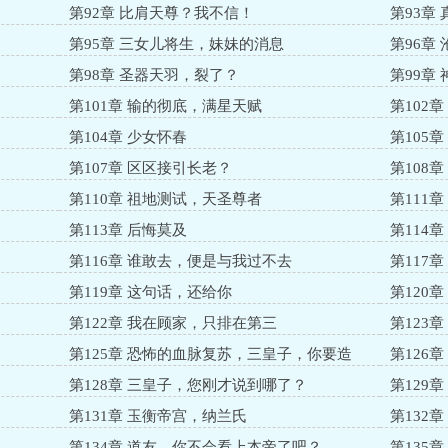
第92章 比肩天尊？我不信！
第93章
第95章 三女儿将生，妹妹的消息
第96章
第98章 圣器天羽，裂了？
第99章
第101章 输的彻底，满星天赋
第102
第104章 少女怀春
第105
第107章 区区接引长老？
第108
第110章 祖地测试，天圣尊者
第111
第113章 后悔莫及
第114
第116章 谁敢去，便是与我过不去
第117
第119章 这句话，还给你
第120
第122章 我在顾家，只排在第三
第123
第125章 恐怖的血脉复苏，三皇子，你要造
第126
反？
第128章 三皇子，您刚才说到哪了？
第129
第131章 玉衡帝宫，纳兰氏
第132
第134章 道友，你不会看上本帝了吧？
第135章