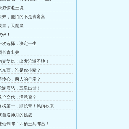
 余威惊退王境
 原来，他怕的不是青鸾宫
 璇皇，天魔皇
 突破！
 一次选择，决定一生
 顾长青出关
 为妻复仇！出发沧澜圣地！
 老东西，谁是你小辈？
 姜怜心，两人的母亲？
 沧澜震怒，五皇出世！
 这个交代，满意否？
 灵榜第一，顾长青！风雨欲来
 来自洛神月的挑战
 诛仙剑阵！四柄王兵阵基！