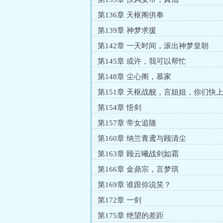
第136章 天枢阁供奉
第139章 神梦求援
第142章 一天时间，滚出神梦皇朝
第145章 或许，我可以帮忙
第148章 尘心阁，慕家
第151章 天枢战舰，言姐姐，你们快
第154章 悟剑
第157章 帝女追随
第160章 纳兰青鸢与顾清尘
第163章 顾云曦战剑如霜
第166章 金鼎宗，言梦琪
第169章 谁跟你说笑？
第172章 一剑
第175章 绝望的差距