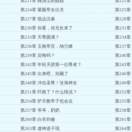
第221章 顾清尘的姐姐
第222
第224章 紫薇帝女出关
第225
第227章 抵达汉秦
第228
第230章 你看，你兄长来了
第231
第233章 天尊圆满？
第234
第236章 玉衡帝宫，纳兰峰
第237
第239章 后悔吗？
第240章
第242章 年轻天骄第一位尊者？
第243
第245章 出来吧，别藏了
第246
第248章 冲击圣尊！沧海神女
第249
第251章 吓跑了？什么情况？
第252
第254章 护天教帝子也会去
第255章
第257章 爷爷，奶奶
第258
第260章 白衣剑修
第261
第263章 虚神道子现
第264