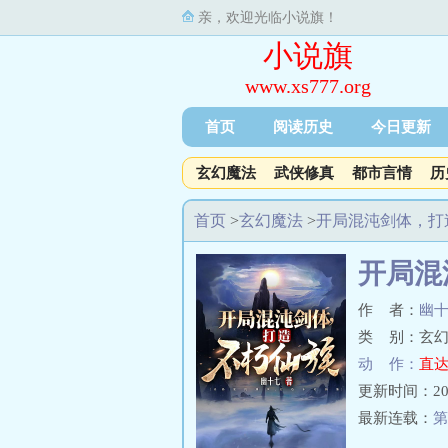
亲，欢迎光临小说旗！
小说旗
www.xs777.org
首页
阅读历史
今日更新
玄幻魔法
武侠修真
都市言情
历
首页
>
玄幻魔法
>
开局混沌剑体，打
开局混
作 者：
幽
类 别：玄幻
动 作：
直达
更新时间：2023-
最新连载：
第