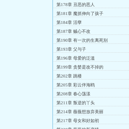
第178章 丑恶的恶人
第181章 魔抓伸向了孩子
第184章 活孽
第187章 贼心不改
第190章 有一次的生离死别
第193章 父与子
第196章 母爱的泛滥
第199章 贪婪是改不掉的
第202章 跳楼
第205章 彩云伴海鸥
第208章 春心荡漾
第211章 叛逆的丫头
第214章 薇薇想放弃美丽
第217章 母女和好如初