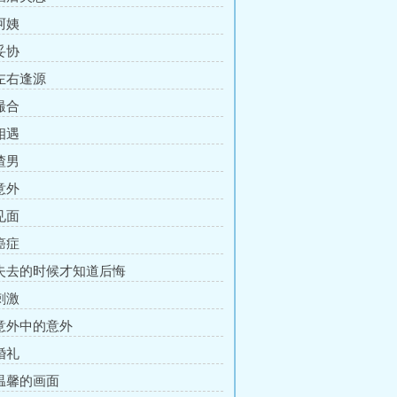
阿姨
妥协
 左右逢源
撮合
相遇
渣男
意外
见面
癌症
 失去的时候才知道后悔
刺激
 意外中的意外
婚礼
 温馨的画面