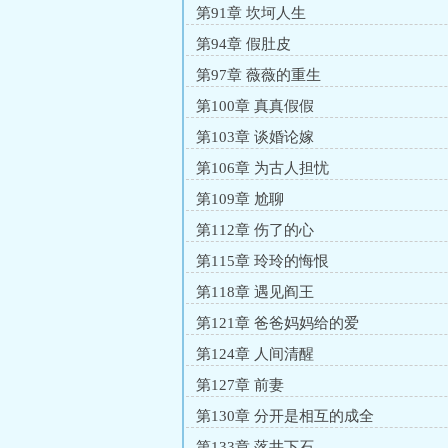
第91章 坎坷人生
第94章 假肚皮
第97章 薇薇的重生
第100章 真真假假
第103章 谈婚论嫁
第106章 为古人担忧
第109章 尬聊
第112章 伤了的心
第115章 玲玲的悔恨
第118章 遇见阎王
第121章 爸爸妈妈给的爱
第124章 人间清醒
第127章 前妻
第130章 分开是相互的成全
第133章 落井下石