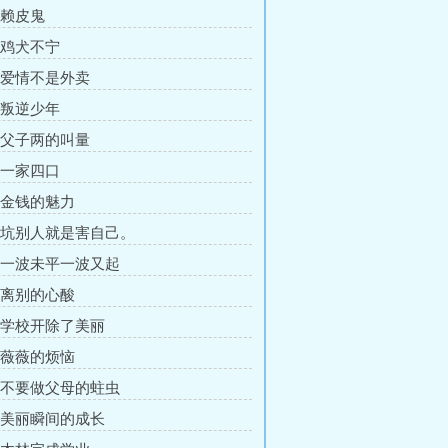
 赖皮鬼
章 鸡犬不宁
章 爱情不是外卖
章 叛逆少年
章 父子两的叫量
章 一家四口
章 金钱的魅力
章 坑别人就是害自己。
章 一波未平一波又起
章 离别的心酸
章 学校开除了美丽
章 薇薇的烦恼
章 不要做父母的蛀虫
章 美丽瞬间的成长