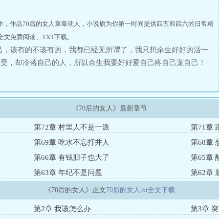
作，作品70后的女人章章动人，小说旗为你第一时间提供四五和四六的日常精
全文免费阅读、TXT下载。
自己，该有的不该有的，我都已经无所谓了，我只想余生好好的活一
感受，却冷落自己的人，所以余生我要好好爱自己疼自己宠自己！
《70后的女人》最新章节
第72章 村里人不是一派
第71章
第69章 吃水不忘打井人
第68章
第66章 有钱胆子也大了
第65章
第63章 年纪不是问题
第62章
《70后的女人》正文
70后的女人txt全文下载
第2章 我该怎么办
第3章 