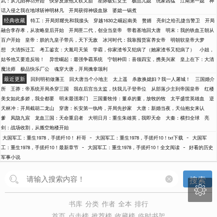
武：从九阳神功开始
快穿反派他又软又甜
星际破烂女王
极品儿媳
玩家凶猛
江南第一媳
神
话入侵之我在地球斩神明林凡
开局获得神级血脉
婆媳一锅煮
经典收藏
特工：开局郑耀先和我接头
穿越1630之崛起南美
赘婿
亮剑之给孔捷当警卫
开局
融合李存孝，从攻略皇后开始
开局匪二代，创业当皇帝
带着基地回大唐
明末：我的铁血王朝从
百户开始
皇帝：朕的九皇子带兵，天下无敌
冰河时代：我靠囤货富养女帝
明朝软皇帝大梦
想
大清拆迁工
考工鉴玄：大胤司天策
学霸，你家渣爷又犯病了（她家渣爷又犯病了）
小姐，
姑爷他又要造反啦！
异世崛起：最强争霸系统
宁朝种田：喜领四宝，携美兴家
皇上在下：大清
魔法师
极品快乐厂公
魂穿大唐，开局擒拿颉利
最近更新
回到明初做藩王
回大唐当个小地主
太上遥
杀敌换媳妇？我一人屠城！
三国婚介
所
王莽：帝系统开局杀穿三国
我在后宫当太监，扶我儿子登帝位
从部落少主到帝国皇帝
红楼
美女如此多娇，我全都要
明末最强寒门
三国董牧传：董卓的董，放牧的牧
太平盛世英雄血
逆
天林冲：开局截胡二龙山
穿唐：长安第一纨绔，开局先抄家
大唐：新婚当夜，天仙抱女来认
爹
凤隐九宸
龙血三国：天命重启者
大明日月：重生朱雄英，我即天命
大秦：横扫全球
亮
剑：战场收割，从搬空炮楼开始
-
-
大国军工：重生1978，手搓歼10！ 杆哥
大国军工：重生1978，手搓歼10！txt下载
大国军
-
-
工：重生1978，手搓歼10！最新章节
大国军工：重生1978，手搓歼10！全文阅读
好看的历史
军事小说
搜索

书库
分类
作者
全本
排行
首页
点击榜
推荐榜
收藏榜
临时书架