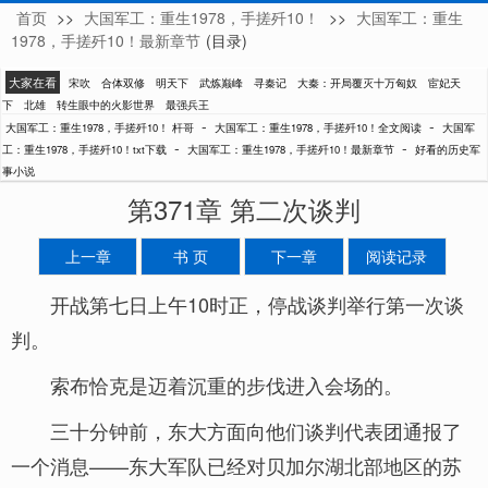
首页
>>
大国军工：重生1978，手搓歼10！
>>
大国军工：重生
杆哥
1978，手搓歼10！最新章节
(目录)
大家在看
宋吹
合体双修
明天下
武炼巅峰
寻秦记
大秦：开局覆灭十万匈奴
宦妃天
下
北雄
转生眼中的火影世界
最强兵王
-
-
大国军工：重生1978，手搓歼10！ 杆哥
大国军工：重生1978，手搓歼10！全文阅读
大国军
-
-
工：重生1978，手搓歼10！txt下载
大国军工：重生1978，手搓歼10！最新章节
好看的历史军
事小说
第371章 第二次谈判
上一章
书 页
下一章
阅读记录
开战第七日上午10时正，停战谈判举行第一次谈
判。
索布恰克是迈着沉重的步伐进入会场的。
三十分钟前，东大方面向他们谈判代表团通报了
一个消息——东大军队已经对贝加尔湖北部地区的苏