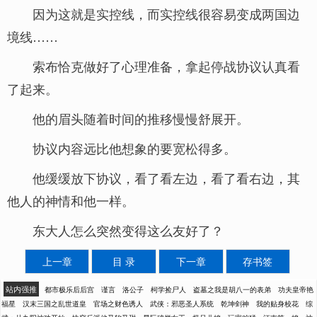
因为这就是实控线，而实控线很容易变成两国边
境线……
索布恰克做好了心理准备，拿起停战协议认真看
了起来。
他的眉头随着时间的推移慢慢舒展开。
协议内容远比他想象的要宽松得多。
他缓缓放下协议，看了看左边，看了看右边，其
他人的神情和他一样。
东大人怎么突然变得这么友好了？
上一章
目 录
下一章
存书签
站内强推
都市极乐后后宫
谨言
洛公子
柯学捡尸人
盗墓之我是胡八一的表弟
功夫皇帝艳
福星
汉末三国之乱世道皇
官场之财色诱人
武侠：邪恶圣人系统
乾坤剑神
我的贴身校花
综