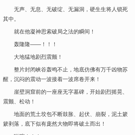
无声、无息、无破绽、无漏洞，硬生生将人锁死
其中。
就在他凝神思索破局之法的瞬间！
轰隆隆——！！！
大地猛地剧烈震颤！
整片封闭峡谷轰鸣不止，地底仿佛有万千凶物苏
醒，沉闷的震动一波接着一波席卷开来！
崖壁洞窟前的一座座无字墓碑，开始剧烈摇晃、
震颤、松动！
地面的荒土坟包不断鼓胀、起伏、崩裂，泥土簌
簌剥落，底下似有庞然大物即将破土而出！