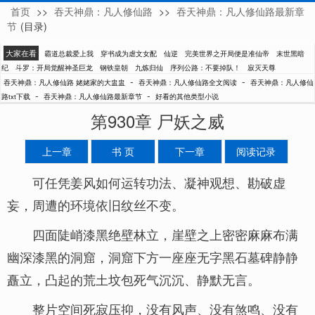
首页
>>
吞天神鼎：凡人修仙路
>>
吞天神鼎：凡人修仙路最新章
姥姥家的大盅盅
节
(目录)
大家在看
霸道总裁爱上我
穿书成为虐文女配
仙逆
完美世界之开局便是准仙帝
末世黑暗
纪
斗罗：开局觉醒神圣巨龙
钢铁皇朝
九炼归仙
序列公路：不要掉队！
寂灭天尊
-
-
吞天神鼎：凡人修仙路 姥姥家的大盅盅
吞天神鼎：凡人修仙路全文阅读
吞天神鼎：凡人修仙
-
-
路txt下载
吞天神鼎：凡人修仙路最新章节
好看的其他类型小说
第930章 尸妖之威
上一章
书 页
下一章
阅读记录
可任凭姜风如何运转功法、凝神观想、勘破虚
妄，周遭的环境依旧纹丝不变。
四面陡峭漆黑绝壁林立，崖壁之上密密麻麻布满
幽深漆黑的洞窟，洞窟下方一座座无字黑石墓碑静静
矗立，凸起的荒土坟包死气沉沉、静默无言。
整片空间死寂压抑，没有风声、没有煞鸣、没有