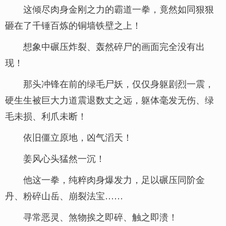
这倾尽肉身金刚之力的霸道一拳，竟然如同狠狠
砸在了千锤百炼的铜墙铁壁之上！
想象中碾压炸裂、轰然碎尸的画面完全没有出
现！
那头冲锋在前的绿毛尸妖，仅仅身躯剧烈一震，
硬生生被巨大力道震退数丈之远，躯体毫发无伤、绿
毛未损、利爪未断！
依旧僵立原地，凶气滔天！
姜风心头猛然一沉！
他这一拳，纯粹肉身爆发力，足以碾压同阶金
丹、粉碎山岳、崩裂法宝……
寻常恶灵、煞物挨之即碎、触之即溃！