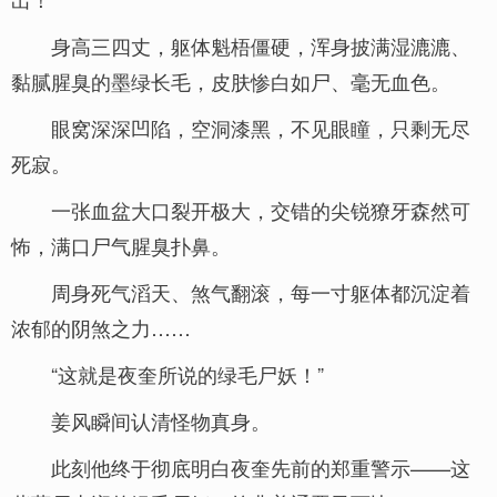
身高三四丈，躯体魁梧僵硬，浑身披满湿漉漉、
黏腻腥臭的墨绿长毛，皮肤惨白如尸、毫无血色。
眼窝深深凹陷，空洞漆黑，不见眼瞳，只剩无尽
死寂。
一张血盆大口裂开极大，交错的尖锐獠牙森然可
怖，满口尸气腥臭扑鼻。
周身死气滔天、煞气翻滚，每一寸躯体都沉淀着
浓郁的阴煞之力……
“这就是夜奎所说的绿毛尸妖！”
姜风瞬间认清怪物真身。
此刻他终于彻底明白夜奎先前的郑重警示——这