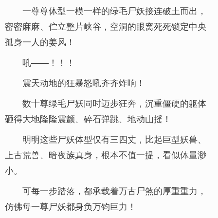
一尊尊体型一模一样的绿毛尸妖接连破土而出，
密密麻麻、伫立整片峡谷，空洞的眼窝死死锁定中央
孤身一人的姜风！
吼——！！！
震天动地的狂暴怒吼齐齐炸响！
数十尊绿毛尸妖同时迈步狂奔，沉重僵硬的躯体
砸得大地隆隆震颤、碎石弹跳、地动山摇！
明明这些尸妖体型仅有三四丈，比起巨型妖兽、
上古荒兽、暗夜族真身，根本不值一提，看似体量渺
小。
可每一步踏落，都承载着万古尸煞的厚重重力，
仿佛每一尊尸妖都身负万钧巨力！