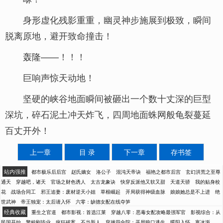
身形虚化残影重重，幽灵神步施展到极致，瞬间
脱离原地，避开致命撞击！
轰隆——！！！
巨响声惊天动地！
坚硬的峡谷地面瞬间被砸出一个数十丈深的巨型
深坑，碎石泥土冲天炸飞，四周地面蛛网般龟裂蔓延
百丈开外！
上一章
目 录
下一章
存书签
站内强推
都市极乐后后宫
赵氏嫡女
洛公子
混沌天帝诀
福艳之都市后宫
玄幻洪荒之至尊
通天
穿越吧，诸天
官场之财色诱人
太古龙象诀
快穿反派他又软又甜
天道天骄
我的贴身校
花
战场合同工
邪王追妻：废材逆天小姐
草根崛起
开局获得神级血脉
娘娘她总是不上进
绝
世武神
帝王独宠：太后请入怀
六零：缺德女配在线夺笋
经典收藏
重生之官道
都市影视：首选江莱
穿越八零：恶毒女配攻略最强军官
影视综合：从
民国开始
警校刚毕业，疯狂破案，不当新人
穿越四合院：开局狼口逃生
暖阳入怀，寒冰渐