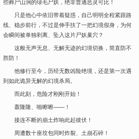
些葬尸山涧的绿毛尸妖，绝非普通恶灵可比！
只是他心中依旧带着疑惑，自己明明全程紧跟路
线、稳步前行，不过是伸手扶了一把幻境假身，为何
会瞬间被单独剥离、坠入这片尸妖巢穴？
这般无声无息、无解无迹的幻境切换，简直防不
胜防！
他修行至今，历经无数凶险绝境，还是第一次遇
到如此诡异无解的幻境杀局。
而此刻，危险才刚刚开始！
轰隆隆、啪嚓嚓——！
接连不断的崩土炸响此起彼伏！
周遭数十座坟包同时炸裂、土崩石碎！