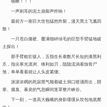
啪嚓！！！
一声刺耳的泥土崩裂声炸响！
最前方一座巨大坟包猛然炸裂，漫天黑土飞溅四
散！
一只苍白僵硬、覆满细碎绿毛的巨型手臂猛地破
土探出！
那手臂粗壮骇人，五指生长着数尺长短的漆黑利
爪，指尖寒光凛冽、锋利如刃，隐隐流淌着蚀骨尸
煞，单单看着就让人头皮紧绷。
滚滚浓稠的死寂黑气顺着破土洞口喷涌而出，阴
寒、腐臭、暴戾的气息瞬间笼罩整片峡谷。
下一刻，一道高大巍峨的身影缓缓从坟包地底爬
出！