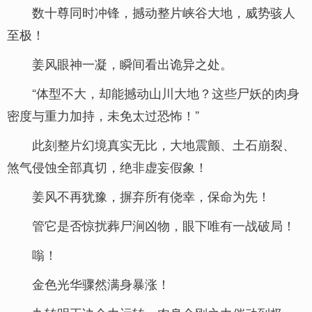
数十尊同时冲锋，撼动整片峡谷大地，威势骇人
至极！
姜风眼神一凝，瞬间看出诡异之处。
“体型不大，却能撼动山川大地？这些尸妖的肉身
密度与重力加持，未免太过恐怖！”
此刻整片幻境真实无比，大地震颤、土石崩裂、
煞气侵蚀全部真切，绝非虚妄假象！
姜风不再犹豫，摒弃所有侥幸，保命为先！
管它是否惊扰葬尸涧凶物，眼下唯有一战破局！
嗡！
金色光华骤然满身暴涨！