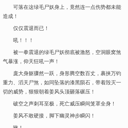
可落在这绿毛尸妖身上，竟然连一点伤势都未能
造成！
仅仅震退而已！
吼！！！
被一拳震退的绿毛尸妖彻底被激怒，空洞眼窝煞
气暴涨，仰天狂吼一声！
庞大身躯骤然一跃，身形腾空数百丈，裹挟万钧
重力、滔天尸煞，如同坠落的漆黑陨石，带着毁灭一
切的威势，狠狠朝着姜风头顶砸落碾压！
破空之声刺耳至极，死亡威压瞬间笼罩全身！
姜风不敢硬接，脚下幽灵神步瞬闪！
咻！