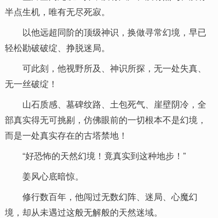
半点生机，唯有无尽死寂。
以他远超同阶的顶级神识，换做寻常幻境，早已
轻松勘破破绽、挣脱迷局。
可此刻，他视野所及、神识所探，无一处失真、
无一丝破绽！
山石质感、墓碑纹路、土包死气、崖壁阴冷，全
部真实得无可挑剔，仿佛眼前的一切根本不是幻境，
而是一处真实存在的古塔禁地！
“好恐怖的天然幻境！竟真实到这种地步！”
姜风心底暗惊。
修行数百年，他闯过无数幻阵、迷局、心魔幻
境，却从未遇过这般无解般的天然迷域。