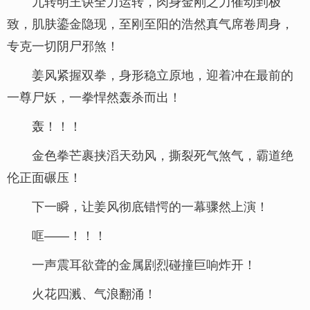
九转明王诀全力运转，肉身金刚之力催动到极
致，肌肤鎏金隐现，至刚至阳的浩然真气席卷周身，
专克一切阴尸邪煞！
姜风紧握双拳，身形稳立原地，迎着冲在最前的
一尊尸妖，一拳悍然轰杀而出！
轰！！！
金色拳芒裹挟滔天劲风，撕裂死气煞气，霸道绝
伦正面碾压！
下一瞬，让姜风彻底错愕的一幕骤然上演！
哐——！！！
一声震耳欲聋的金属剧烈碰撞巨响炸开！
火花四溅、气浪翻涌！