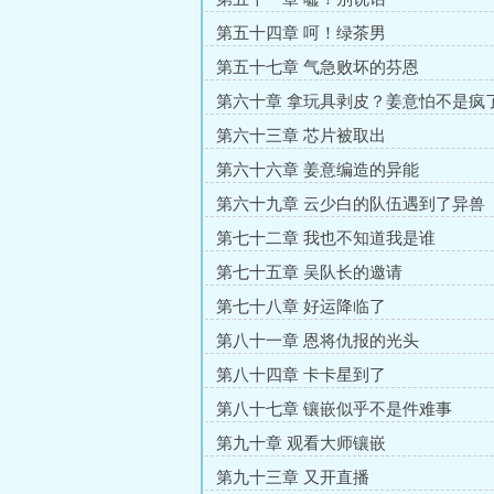
第五十四章 呵！绿茶男
第五十七章 气急败坏的芬恩
第六十章 拿玩具剥皮？姜意怕不是疯
第六十三章 芯片被取出
第六十六章 姜意编造的异能
第六十九章 云少白的队伍遇到了异兽
第七十二章 我也不知道我是谁
第七十五章 吴队长的邀请
第七十八章 好运降临了
第八十一章 恩将仇报的光头
第八十四章 卡卡星到了
第八十七章 镶嵌似乎不是件难事
第九十章 观看大师镶嵌
第九十三章 又开直播