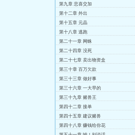
第九章 悲喜交加
第十二章 外出
第十五章 元晶
第十八章 逃跑
第二十一章 网蛛
第二十四章 没死
第二十七章 卖出物资盒
第三十章 百万欠款
第三十三章 做好事
第三十六章 一大早的
第三十九章 赌兽王
第四十二章 接单
第四十五章 建议赌兽
第四十八章 赚钱给你花
第五十一章 嘘！别说话