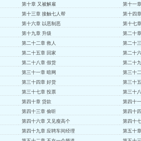
第十章 又被解雇
第十一章
第十三章 接触七人帮
第十四章
第十六章 以恶制恶
第十七章
第十九章 升级
第二十章
第二十二章 救人
第二十三
第二十五章 回家
第二十六
第二十八章 假货
第二十九
第三十一章 暗网
第三十二
第三十四章 好货
第三十五
第三十七章 投票
第三十八
第四十章 贷款
第四十一
第四十三章 偷听
第四十四
第四十六章 又见瘦高个
第四十七
第四十九章 应聘车间经理
第五十章
第五十二章 不在一个频道
第五十三