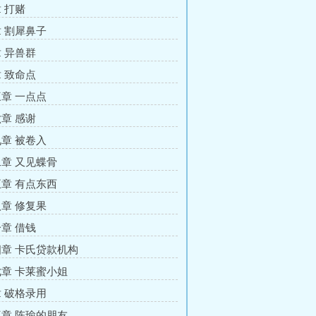
 打赌
 割犀鼻子
 异兽群
 致命点
章 一点点
章 感谢
章 被卷入
章 又见蝶骨
章 有点东西
章 修复果
章 借钱
章 卡氏贷款机构
章 卡莱蜜小姐
 破格录用
章 陈瑜的朋友