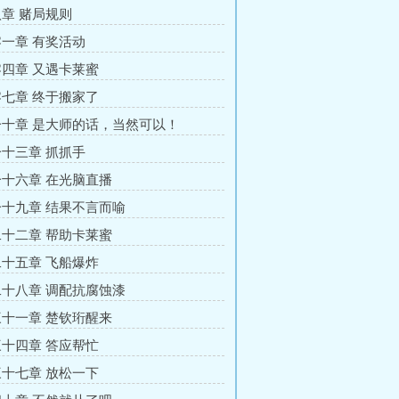
章 赌局规则
一章 有奖活动
四章 又遇卡莱蜜
七章 终于搬家了
十章 是大师的话，当然可以！
十三章 抓抓手
十六章 在光脑直播
十九章 结果不言而喻
十二章 帮助卡莱蜜
十五章 飞船爆炸
十八章 调配抗腐蚀漆
十一章 楚钦珩醒来
十四章 答应帮忙
十七章 放松一下