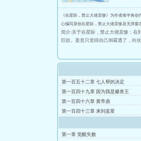
《在星际，禁止大佬卖惨》为作者南半角创
心编写原创在星际，禁止大佬卖惨及无弹窗在
简介:关于在星际，禁止大佬卖惨：在
巨款。姜意只觉得自己倒霉透了，向伙
道：你惨？你能看出异兽致命点以及
各大世家：“即使能轻易杀死异兽又怎
用！”听了各大世家话的众匪帮也想把
意的高手都哭爹喊娘求她放过？
第一百五十二章 七人帮的决定
第一百四十九章 因为我是赌兽王
第一百四十六章 黄帝鼎
第一百四十三章 来到蓝星
第一章 觉醒失败