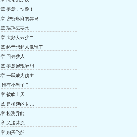
章 姜意，快跑！
章 密密麻麻的异兽
章 瑶瑶需要水
章 大好人云少白
章 终于想起来像谁了
章 回去救人
章 姜意展现异能
章 一跃成为债主
 谁有小钩子？
章 被吹上天
章 是柳姨的女儿
章 检测异能
章 又遇芬恩
章 购买飞船