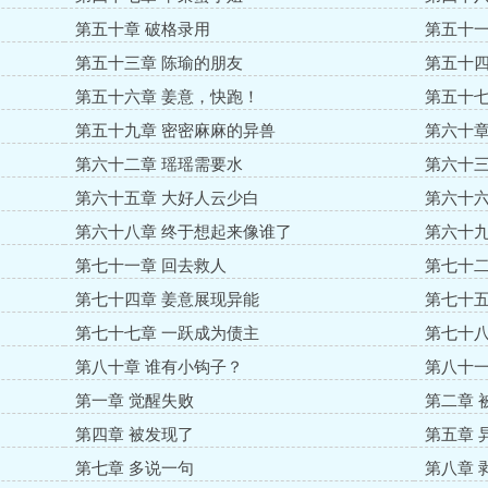
第五十章 破格录用
第五十一
第五十三章 陈瑜的朋友
第五十四
第五十六章 姜意，快跑！
第五十七
第五十九章 密密麻麻的异兽
第六十章
第六十二章 瑶瑶需要水
第六十三
第六十五章 大好人云少白
第六十六
第六十八章 终于想起来像谁了
第六十九
第七十一章 回去救人
第七十二
第七十四章 姜意展现异能
第七十五
第七十七章 一跃成为债主
第七十八
第八十章 谁有小钩子？
第八十一
第一章 觉醒失败
第二章 
第四章 被发现了
第五章 
第七章 多说一句
第八章 