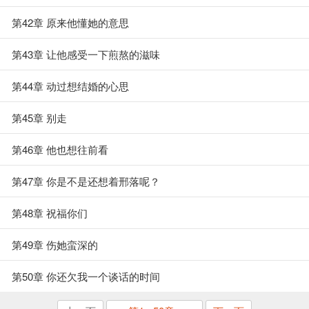
第42章 原来他懂她的意思
第43章 让他感受一下煎熬的滋味
第44章 动过想结婚的心思
第45章 别走
第46章 他也想往前看
第47章 你是不是还想着邢落呢？
第48章 祝福你们
第49章 伤她蛮深的
第50章 你还欠我一个谈话的时间