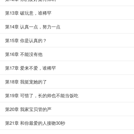
第13章 破玩意，谁稀罕
第14章 认真一点，努力一点
第15章 你是认真的？
第16章 不能没有他
第17章 爱来不爱，谁稀罕
第18章 我挺宠她的了
第19章 可惜了，长的帅也不能当饭吃
第20章 我家宝贝管的严
第21章 和你最爱的人接吻30秒