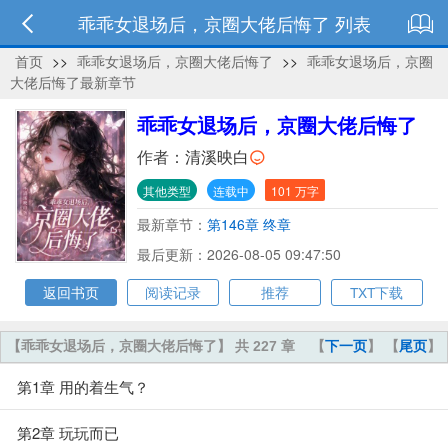
乖乖女退场后，京圈大佬后悔了 列表
首页
>>
乖乖女退场后，京圈大佬后悔了
>>
乖乖女退场后，京圈
大佬后悔了最新章节
乖乖女退场后，京圈大佬后悔了
作者：
清溪映白
其他类型
连载中
101 万字
最新章节：
第146章 终章
最后更新：2026-08-05 09:47:50
返回书页
阅读记录
推荐
TXT下载
【乖乖女退场后，京圈大佬后悔了】 共 227 章
【
下一页
】 【
尾页
】
第1章 用的着生气？
第2章 玩玩而已