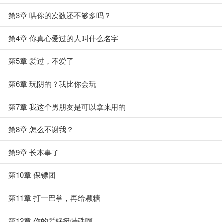
第3章 哄你的次数还不够多吗？
第4章 你真心爱过的人叫什么名字
第5章 爱过，不爱了
第6章 玩阴的？我比你会玩
第7章 我这个男朋友是可以拿来用的
第8章 怎么不谢我？
第9章 长本事了
第10章 保镖团
第11章 打一巴掌，再给颗糖
第12章 你的爱好挺特殊啊