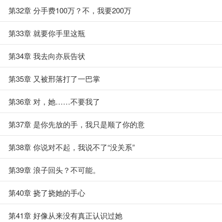
第32章 分手费100万？不，我要200万
第33章 就要你手里这瓶
第34章 我去向亦辰告状
第35章 又被邢落打了一巴掌
第36章 对，她……不要我了
第37章 是你先放的手，我只是顺了你的意
第38章 你说对不起，我说不了“没关系”
第39章 浪子回头？不可能。
第40章 挠了挠她的手心
第41章 好像从来没有真正认识过她