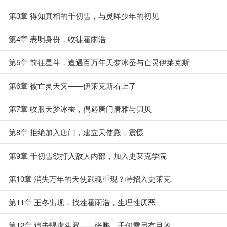
第3章 得知真相的千仞雪，与灵眸少年的初见
第4章 表明身份，收徒霍雨浩
第5章 前往星斗，遭遇百万年天梦冰蚕与亡灵伊莱克斯
第6章 被亡灵天灾——伊莱克斯看上了
第7章 收服天梦冰蚕，偶遇唐门唐雅与贝贝
第8章 拒绝加入唐门，建立天使殿，震慑
第9章 千仞雪欲打入敌人内部，加入史莱克学院
第10章 消失万年的天使武魂重现？特招入史莱克
第11章 王冬出现，找茬霍雨浩，生理性厌恶
第12章 追击蝎虎斗罗——张鹏，千仞雪另有目的