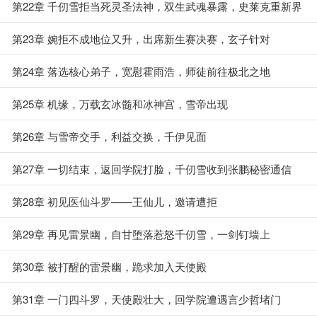
力
第22章 千仞雪拒当死灵圣法神，双生武魂暴露，史莱克重新界
定千仞雪
第23章 婉拒不成地位又升，出席新生赛决赛，玄子针对
第24章 落选核心弟子，宽慰霍雨浩，师徒前往极北之地
第25章 机缘，万载玄冰髓和冰神宫，雪帝出现
第26章 与雪帝交手，利益交换，千伊见面
第27章 一切结束，返回学院打脸，千仞雪收到张鹏秘密通信
第28章 初见医仙斗罗——王仙儿，邀请遭拒
第29章 再见雷景幽，自甘堕落惹怒千仞雪，一剑钉墙上
第30章 被打醒的雷景幽，跪求加入天使殿
第31章 一门四斗罗，天使殿壮大，回学院遭遇言少哲堵门