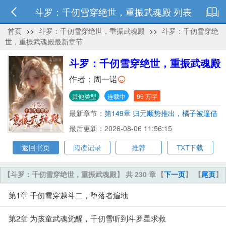
斗罗：千仞雪穿绝世，重振武魂殿 列表
首页
>>
斗罗：千仞雪穿绝世，重振武魂殿
>>
斗罗：千仞雪穿绝
世，重振武魂殿最新章节
斗罗：千仞雪穿绝世，重振武魂殿
作者：
周一诺
其他类型
连载中
96 万字
最新章节：
第149章 归元顺势推出，橘子被逼借
种
最后更新：2026-08-06 11:56:15
返回书页
阅读记录
推荐
TXT下载
【斗罗：千仞雪穿绝世，重振武魂殿】 共 230 章
【
下一页
】 【
尾页
】
第1章 千仞雪穿越斗二，堕落者遍地
第2章 为孩童武魂觉醒，千仞雪听到斗罗星求救