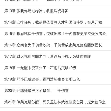
第13章 张鹏你通过考验，收服蝎虎斗罗
第14章 安排任务，截胡原圣灵教人才和医仙斗罗，布局开始
第15章 穆恩试探千仞雪，突破94级！千仞雪获史莱克众强者欣
赏
第16章 众阁老为千仞雪吵架，千仞雪成史莱克监察团副团长
第17章 财大气粗的阁老们，遭遇马小桃，为徒弟撑腰
第18章 一觉醒来变富公了，霍雨浩突破19级
第19章 弱小已成过去，霍雨浩新生赛表现出色
第20章 邪魂师最严厉的母亲——千仞雪
第21章 伊莱克斯苏醒，死灵圣法神武魂超度亡灵，庞大信仰之