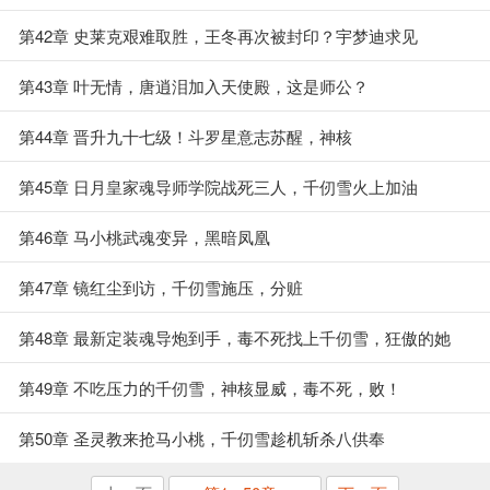
敌
第42章 史莱克艰难取胜，王冬再次被封印？宇梦迪求见
第43章 叶无情，唐逍泪加入天使殿，这是师公？
第44章 晋升九十七级！斗罗星意志苏醒，神核
第45章 日月皇家魂导师学院战死三人，千仞雪火上加油
第46章 马小桃武魂变异，黑暗凤凰
第47章 镜红尘到访，千仞雪施压，分赃
第48章 最新定装魂导炮到手，毒不死找上千仞雪，狂傲的她
第49章 不吃压力的千仞雪，神核显威，毒不死，败！
第50章 圣灵教来抢马小桃，千仞雪趁机斩杀八供奉