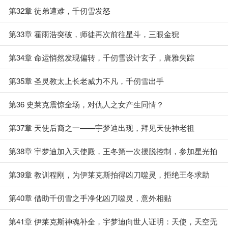
第32章 徒弟遭难，千仞雪发怒
第33章 霍雨浩突破，师徒再次前往星斗，三眼金猊
第34章 命运悄然发现偏转，千仞雪设计玄子，唐雅失踪
第35章 圣灵教太上长老威力不凡，千仞雪出手
第36 史莱克震惊全场，对仇人之女产生同情？
第37章 天使后裔之一——宇梦迪出现，拜见天使神老祖
第38章 宇梦迪加入天使殿，王冬第一次摆脱控制，参加星光拍
卖会
第39章 教训程刚，为伊莱克斯拍得凶刀噬灵，拒绝王冬求助
第40章 借助千仞雪之手净化凶刀噬灵，意外相贴
第41章 伊莱克斯神魂补全，宇梦迪向世人证明：天使，天空无