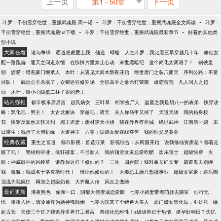
上一页
第1 - 50章
下一页
-
-
斗罗：千仞雪穿绝世，重振武魂殿 周一诺
斗罗：千仞雪穿绝世，重振武魂殿全文阅读
斗罗：
-
-
千仞雪穿绝世，重振武魂殿txt下载
斗罗：千仞雪穿绝世，重振武魂殿最新章节
好看的其他类
型小说
大家在看
谁与争锋
霸道总裁爱上我
仙逆
蜉蝣
人在斗罗，我比唐三早穿越几十年
修仙女
配一路跑偏
遮天之问道永恒
在惊悚片里禁止心动
末世黑暗纪
这个简化太离谱了！
钢铁皇
朝
掳爱：错惹豪门继承人
木叶：从遇见大筒木辉夜开始
绝世唐门之裂爪撕天
序列公路：不要
掉队！
疯批公主杀疯了，众卿还在修罗场
全职高手之拿命打荣耀
雄霸蛮荒
凡人同人之超
仙
木叶，请小心隔壁二柱子家的老王
站内强推
都市极乐后后宫
赵氏嫡女
三叶草
柯学捡尸人
盗墓之我是胡八一的表弟
快穿攻
略：黑化吧，男主！
太古龙象诀
穿越吧，诸天
夫人你马甲又掉了
天道天骄
我的贴身校
花
快穿反派他又软又甜
邪王追妻：废材逆天小姐
我在异界有座城
绝世武神
江南第一媳
末
日重生：我抢了大佬机缘
大道神主
六零：缺德女配在线夺笋
我的师父是黄蓉
经典收藏
重生之官道
都市影视：首选江莱
影视综合：从民国开始
说我修仙资质差？都看走
眼了吧！
警校刚毕业，疯狂破案，不当新人
我的顶流女友总爱吃醋
欢乐道士
超级快穿
火
影：神威眼中的风铃草
谁教你这样子修仙的？
三体
四合院：我对象又红又专
霸道鬼夫别缠
我
海贼：我成名于洛克斯时代！
谁让他修仙的！
大秦总工她只想搞事业
超级女富豪：娱乐圈
顶流为我疯狂
网游之超级奶爸
大齐魔人传
风云之傲绝
最近更新
港夜熟色
偷亲一口，阴郁大佬变成恋爱脑
七零小娇妻带着萌娃去随军
仙行无
忧
夜夜入怀，清冷师尊为她神魂颠倒
七零大院来了个绝色大美人
高门嫡女黑化后，引雄竞
缘
起古蜀
欠债三个亿？我诡异世界打工暴富
兽校社恐雌性！s级雄兽过于热情
挺孕肚种田？失忆