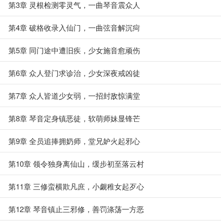
第3章 灵根检测零灵气，一曲琴音震众人
第4章 破格收录入仙门，一曲弦音解沉疴
第5章 同门途中遭旧疾，少女施音愈顽伤
第6章 众人登门求诊治，少女深夜戒凶徒
第7章 众人皆道少女弱，一招封敌惊满堂
第8章 琴音定身镇恶徒，软萌师妹显锋芒
第9章 全员追捧拥奶师，堂兄妒火起邪心
第10章 领令独身离仙山，缓步初至落云村
第11章 三修蛮横欺凡庶，小觑稚女起歹心
第12章 琴音镇止三邪修，善罚涤荡一方恶