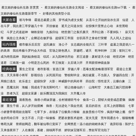
-
-
-
蔡文姬的修仙长生路 苏贯贯
蔡文姬的修仙长生路全文阅读
蔡文姬的修仙长生路txt下载
蔡
-
文姬的修仙长生路最新章节
好看的其他类型小说
大家在看
谁与争锋
霸道总裁爱上我
穿书成为虐文女配
从圣斗士开始的划水生涯
仙逆
人
在斗罗，我比唐三早穿越几十年
开挂修途
遮天之问道永恒
在惊悚片里禁止心动
末世黑暗
纪
斗罗之武道超神
钢铁皇朝
九炼归仙
绝世唐门之裂爪撕天
序列公路：不要掉队！
寂灭天
尊
疯批公主杀疯了，众卿还在修罗场
超级军工帝国
全职高手之拿命打荣耀
凡人同人之超仙
站内强推
都市极乐后后宫
赵氏嫡女
洛公子
女总裁的全能兵王
三叶草
盗墓之我是胡八一
的表弟
我在终极斗罗约会大作战
官场之财色诱人
穿越吧，诸天
乾坤剑神
三国：签到三年，
成为绝世战神
我的贴身校花
综武：从九阳神功开始
邪王追妻：废材逆天小姐
绝世武神
绝世
道君
江南第一媳
小明是怎么死的
帝王独宠：太后请入怀
开局获得神级血脉
经典收藏
重生之官道
都市影视：首选江莱
穿越八零：恶毒女配攻略最强军官
霸道公主重
生，天天亲晕小将军
影视综合：从民国开始
警校刚毕业，疯狂破案，不当新人
穿越四合院：开
局狼口逃生
欢乐道士
超级快穿
火影：神威眼中的风铃草
四合院：悟性逆天，云爆白象
三
体
恶魔法则
海贼：我成名于洛克斯时代！
谁让他修仙的！
山海时空
大秦总工她只想搞事
业
胜者为王
超级女富豪：娱乐圈顶流为我疯狂
大齐魔人传
最近更新
港夜熟色
御兽小师妹穿越，全村猪猪听号令
偷亲一口，阴郁大佬变成恋爱脑
疯柳
腰
重生千禧，从八岁开始摆摊
御兽：无法进化？我会兜底
皇后的容光
左耳上的那颗痣
七零
小娇妻带着萌娃去随军
七零下乡，农场多了位貌美小辣椒
血族贵校小可怜，疯批F5吻上瘾
假千
金的苟命日常
女主不语，只是一味修炼
肥婆农妻医术超绝，宠夫无度
荒年我通古今，顿顿饱餐
馋死仇家
替师姐网恋，翻车被仙尊们宠坏了
全网禁惹！温小姐的锦鲤杀疯了
诡异职场：陈护士
又来值夜班了
人在秦国，基建，搞钱两手抓
娇软妹宝随军后，禁欲军官沦陷了
-
-
-