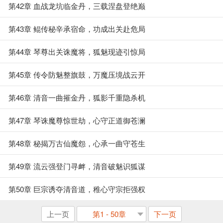
第42章 血战龙坑临金丹，三载涅盘登绝巅
第43章 鲲传秘辛承宿命，功成出关赴危局
第44章 琴尊出关诛魔将，狐魅现迹引惊局
第45章 传令防魅整旗鼓，万魔压境战云开
第46章 清音一曲摧金丹，狐影千重隐杀机
第47章 琴诛魔尊惊世劫，心守正道御苍澜
第48章 秘揭万古仙魔怨，心承一曲守苍生
第49章 流云强登门寻衅，清音破魅识狐谋
第50章 巨宗诱夺清音道，稚心守宗拒强权
上一页
第1 - 50章
下一页