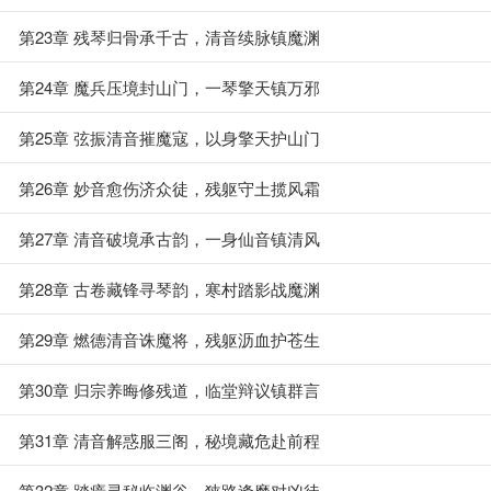
第23章 残琴归骨承千古，清音续脉镇魔渊
第24章 魔兵压境封山门，一琴擎天镇万邪
第25章 弦振清音摧魔寇，以身擎天护山门
第26章 妙音愈伤济众徒，残躯守土揽风霜
第27章 清音破境承古韵，一身仙音镇清风
第28章 古卷藏锋寻琴韵，寒村踏影战魔渊
第29章 燃德清音诛魔将，残躯沥血护苍生
第30章 归宗养晦修残道，临堂辩议镇群言
第31章 清音解惑服三阁，秘境藏危赴前程
第32章 踏瘴寻秘临渊谷，狭路逢魔对凶徒