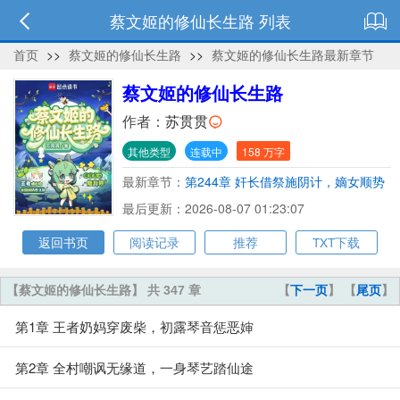
蔡文姬的修仙长生路 列表
首页
>>
蔡文姬的修仙长生路
>>
蔡文姬的修仙长生路最新章节
蔡文姬的修仙长生路
作者：
苏贯贯
其他类型
连载中
158 万字
最新章节：
第244章 奸长借祭施阴计，嫡女顺势
藏锋谋
最后更新：2026-08-07 01:23:07
返回书页
阅读记录
推荐
TXT下载
【蔡文姬的修仙长生路】 共 347 章
【
下一页
】 【
尾页
】
第1章 王者奶妈穿废柴，初露琴音惩恶婶
第2章 全村嘲讽无缘道，一身琴艺踏仙途