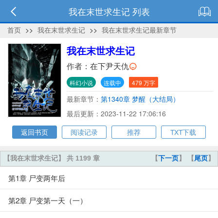
我在末世求生记 列表
首页
>>
我在末世求生记
>>
我在末世求生记最新章节
我在末世求生记
作者：
在下尹天仇
科幻小说
连载中
479 万字
最新章节：
第1340章 梦醒（大结局）
最后更新：2023-11-22 17:06:16
返回书页
阅读记录
推荐
TXT下载
【我在末世求生记】 共 1199 章
【
下一页
】 【
尾页
】
第1章 尸变两年后
第2章 尸变第一天（一）