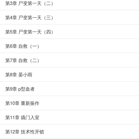
第3章 尸变第一天（二）
第4章 尸变第一天（三）
第5章 尸变第一天（四）
第6章 自救（一）
第7章 自救（二）
第8章 晏小雨
第9章 p型血者
第10章 重新振作
第11章 撬门入室
第12章 技术性开锁