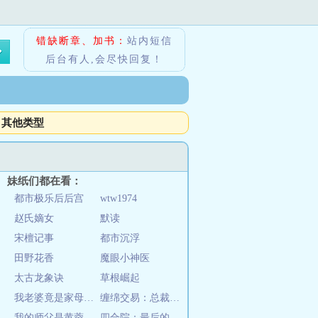
错缺断章、加书：
站内短信
后台有人,会尽快回复！
其他类型
妹纸们都在看：
都市极乐后后宫
wtw1974
赵氏嫡女
默读
宋檀记事
都市沉浮
田野花香
魔眼小神医
太古龙象诀
草根崛起
我老婆竟是家母的闺蜜
缠绵交易：总裁大人，别太坏
我的师父是黄蓉
四合院：最后的赢家