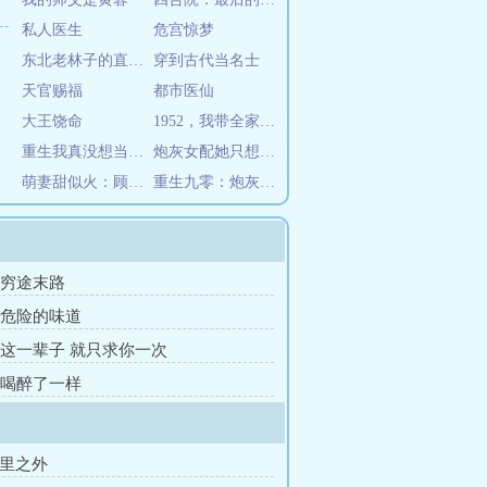
私人医生
危宫惊梦
东北老林子的直播生活
穿到古代当名士
天官赐福
都市医仙
大王饶命
1952，我带全家搬入南锣鼓巷
重生我真没想当暖男
炮灰女配她只想活命
萌妻甜似火：顾少，放肆宠！
重生九零：炮灰肥妻要翻身
章 穷途末路
章 危险的味道
章 这一辈子 就只求你一次
章 喝醉了一样
公里之外