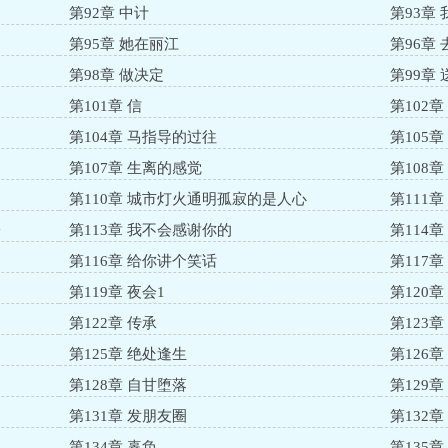
第92章 中计
第93章
第95章 她在丽江
第96章
第98章 做决定
第99章 
第101章 信
第102
第104章 马指导的过往
第105
第107章 生离的感觉
第108
第110章 城市灯火通明孤寂的是人心
第111章
子
第113章 我不会感谢你的
第114
第116章 给你讲个笑话
第117
第119章 夜会1
第120章
第122章 传承
第123
第125章 绝处逢生
第126
第128章 自甘堕落
第129
第131章 发朋友圈
第132章
第134章 辜负
第135章