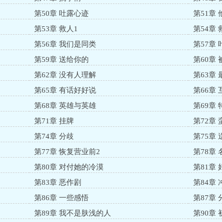
第50章 吐露心迹
第51章
第53章 救人1
第54章 
第56章 我们是同类
第57章
第59章 送给你的
第60章
第62章 没有人理解
第63章
第65章 有话好好说
第66章
第68章 英雄与英雄
第69章
第71章 挂牌
第72章
第74章 分歧
第75章
第77章 恢复营业前2
第78章
第80章 对付她的冷漠
第81章
第83章 恶作剧
第84章 
第86章 一些感悟
第87章 
第89章 我不是肤浅的人
第90章