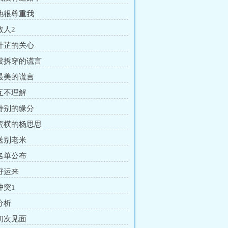
 他很尊重我
救人2
 叶芷的关心
 被拆穿的谎言
 最美的谎言
 互不理解
 特别的缘分
 蛮横的杨思思
 送别老米
 名单公布
 好运来
冲突1
分析
 初次见面