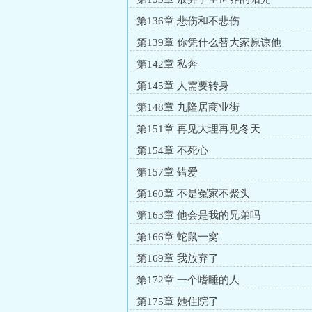
第136章 悲伤和不悲伤
第139章 你凭什么替大家原谅他
第142章 私奔
第145章 人需要转身
第148章 九隆居商业街
第151章 再见大理再见冬天
第154章 不死心
第157章 错爱
第160章 不是冤家不聚头
第163章 他会是我的兄弟吗
第166章 蛇鼠一窝
第169章 我放弃了
第172章 一个嗜睡的人
第175章 她住院了