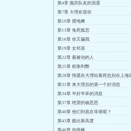
第4章 抛弃队友的混蛋
第7章 大理欢迎你
第10章 摆地摊
第13章 兔死狐悲
第16章 你又骗我
第19章 女邻居
第22章 最被动的人
第25章 权衡利弊
第28章 情愿在大理站着死也别在上海
第31章 来大理后的第一个好消息
第34章 半好半坏的消息
第37章 绝望的杨思思
第40章 他们到底在等谁呢？
第43章 贱出新高度
第46章 你很棒