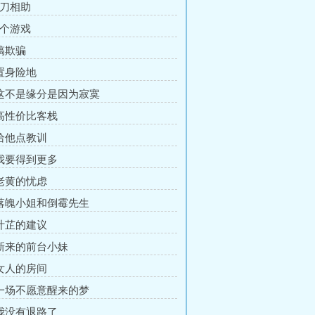
拔刀相助
玩个游戏
 搞欺骗
 置身险地
 这不是缘分是因为寂寞
 高性价比客栈
 给他点教训
 我要得到更多
 老黄的忧虑
 落魄小姐和倒霉先生
 叶芷的建议
 新来的前台小妹
 女人的房间
 一场不愿意醒来的梦
 我没有退路了