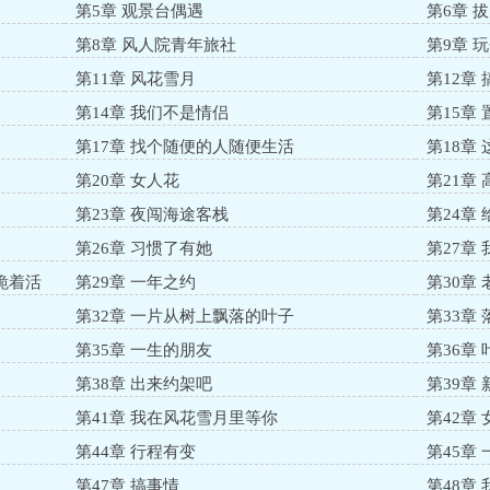
第5章 观景台偶遇
第6章 
第8章 风人院青年旅社
第9章 
第11章 风花雪月
第12章
第14章 我们不是情侣
第15章
第17章 找个随便的人随便生活
第18章
第20章 女人花
第21章
第23章 夜闯海途客栈
第24章
第26章 习惯了有她
第27章
跪着活
第29章 一年之约
第30章
第32章 一片从树上飘落的叶子
第33章
第35章 一生的朋友
第36章
第38章 出来约架吧
第39章
第41章 我在风花雪月里等你
第42章
第44章 行程有变
第45章
第47章 搞事情
第48章