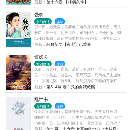
鬼。原来的岳家三少爷是个杯具男，是四大家族中公
最新：
第十六章 【择偶条件】
认最废柴的废物，用了十五年时间还无法契约召唤宝
典，穿越男岳阳则不，他只需要一天……当别人为契
强欢
约战兽头疼的时候，无数的神兽圣兽却跑
玄幻魔法
连载
那一夜，她无言，看着他在自己身上宣泄欲念，无法
开口，那一夜，他被追杀，藏身闺阁，得她所救，却
以强欢报恩，命运的锁链自那一刻开始，便将他二人
紧紧缠绕没有抛开红尘怨恋的勇气，只能忍着屈辱苟
最新：
醉舞新文【夜宠】已重开
且于世，而他，终究是她逃不了的噩梦，当做礼物，
她被送到他面前，再见她，他不识，只当她是意图谋
镇妖关
反之徒送来的奸细，受奸人迫害，囚禁冷宫，泪已
玄幻魔法
连载
干，心死不易，他四面楚歌，她亦心急如焚，挺身而
从前，有这样一座关。从前，有这样一群人。这座
出为他挡箭，奄奄一息之时，她依然笑靥如花，低诉
关，寸寸染血。这些人，不死不还。只为在尸山血海
的却是令他心碎的话语贱之人终究承不了圣恩，若初
中，弥留之际，转身时，能见那身后闪烁的万家灯
雪命大未死，请让初雪离开。
火，岁岁平安。
最新：
第314章 老白猿的自我救赎
乱世书
玄幻魔法
连载
仗剑江湖载酒行，楚腰纤细掌中轻。少年肩扛长刀，
腰间挂酒，大步前行，心中的江湖却隐约难见。 乱世
书中翻一页，江湖夜雨数十年。蓦然回首，已劈碎了
人间。 各位书友如果觉得《乱世书》还不错的话请不
最新：
第九百二十六章 梦开始的地方（大结局）