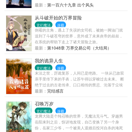
最新：
第一百六十九章 出个风头
从斗破开始的万界冒险
玄幻魔法
连载
倒霉的主角，遇上了失误的女司机，被她一脚油门就
送到了斗破苍穹的世界，意外成了未来炎帝的叔叔，
在系统的帮助下走上了诸天冒险之旅。
最新：
第1048章 万界交易公司（大结局）
我的诡异人生
玄幻魔法
连载
末法之世，厉诡复苏，人间已是绝路。 一块从已故双
亲手里传下来的手表，让苏午得以穿梭过去未来。 断
绝于过去的古老传承、口口相传的禁忌、沦落于尘埃
里的技艺，由此重新焕发生机。 密藏域中，以经咒、
最新：
完结感言
供物、自我的躯壳系缚厉诡的法门； 灶神教内，炼油
称米油炸诡的技艺…… 薪火由此重燃， 笼罩现在与未
召唤万岁
来的混沌谜团，被火光映照出些微轮廓……
玄幻魔法
连载
龙腾大陆是个纯召唤的世界，无魔法无斗气。穿越男
岳阳来到之后，惊讶地发现，自己变换了另一个身
份，岳家三少爷，一个被美人退婚后投河自杀的淹死