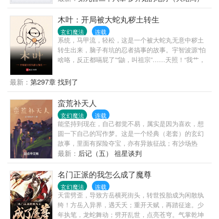
要忘记向您QQ群和微博里的朋友推荐哦！
木叶：开局被大蛇丸秽土转生
玄幻魔法
连载
系统，马甲流，轻松，这是一个被大蛇丸无意中秽土
转生出来，脑子有坑的忍者搞事的故事。宇智波源“怕
啥咯，反正都嗝屁了”“鼬，叫祖宗”……天照！“我艹，
这玩意儿灭不掉，你来真的！”小楠“长门？”“？什么长
门我还关门。”源氏装傻。……喜欢博人传，别拿博人
最新：
第297章 找到了
设定套，谢谢。(没那么多阴谋论，岸本设定是什么样
的就是什么样的。)
蛮荒补天人
玄幻魔法
连载
能坚持到现在，自己都觉不易，属实是因为喜欢，想
圆一下自己的写作梦。这是一个经典（老套）的玄幻
故事，里面有探险夺宝，亦有异族征战；有沙场热
血，亦有暗夜阴谋；有兄弟情深，亦有美人恩重；有
最新：
后记（五） 祖星谈判
争强斗狠，亦有扮猪吃虎；有小家日子，亦有种族存
亡……蛮荒陋...
名门正派的我怎么成了魔尊
玄幻魔法
连载
天雷劈歪，导致方岳横死街头，转世投胎成为闲散纨
绔！方岳入异界，遇夭夭；重开天赋，再踏征途。少
年执笔，龙蛇舞动；劈开乱世，点亮苍穹。气掌乾坤