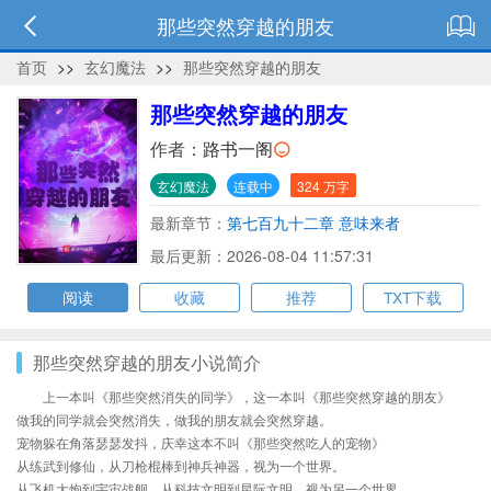
那些突然穿越的朋友
首页
>>
玄幻魔法
>>
那些突然穿越的朋友
那些突然穿越的朋友
作者：
路书一阁
玄幻魔法
连载中
324 万字
最新章节：
第七百九十二章 意味来者
最后更新：2026-08-04 11:57:31
阅读
收藏
推荐
TXT下载
那些突然穿越的朋友小说简介
上一本叫《那些突然消失的同学》，这一本叫《那些突然穿越的朋友》
做我的同学就会突然消失，做我的朋友就会突然穿越。
宠物躲在角落瑟瑟发抖，庆幸这本不叫《那些突然吃人的宠物》
从练武到修仙，从刀枪棍棒到神兵神器，视为一个世界。
从飞机大炮到宇宙战舰，从科技文明到星际文明，视为另一个世界。