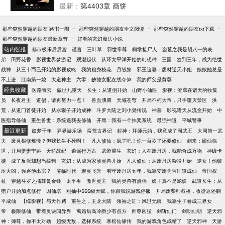
的世界里，究竟是蟒雀吞龙，还是魔龙崛起？！
最新：
第4403章 画饼
-
-
-
那些突然穿越的朋友 路书一阁
那些突然穿越的朋友全文阅读
那些突然穿越的朋友txt下载
-
那些突然穿越的朋友最新章节
好看的玄幻魔法小说
站内强推
都市极乐后后宫
谨言
三叶草
邪世帝尊
柯学捡尸人
盗墓之我是胡八一的表
弟
田野花香
影视世界梦游记
观潮起伏
从环太平洋开始的幻想种
三国：签到三年，成为绝世
战神
从三十而已开始的影视攻略
我的贴身校花
月绒祭
邪王追妻：废材逆天小姐
娘娘她总是
不上进
江南第一媳
大道神主
六零：缺德女配在线夺笋
我的师父是黄蓉
经典收藏
医路青云
傲世九重天
长生：从道侣开始
山野小仙医
影视：流窜在诸天的收集
员
长夜君主
道侣，请再努力一点！
兽血沸腾
天域苍穹
开局不朽大帝，只手覆灭禁区
洪
荒，从道门首徒开始
从水猴子开始成神
斗罗大陆之刘小枭传说
神墓
影视诸天从流金开始
中
医指导修仙
重生兽世：系统逼我去修仙
开局：我有一个抽奖系统
最强神道
平城警事
最近更新
盗梦千年
异界游乐场
蛮荒古界记
封神：拜师元始，我竟成了周武王
大周第一武
夫
废灵根修炼慢？但我长生不死啊！
凡人修仙：疯了吧！你一百岁了还要修仙
剑来：谪仙临
世，开局娶妻宁姚
天骄战纪
逍遥行万古
武帝重生
玄幻：人在废丹房，我能合成万物
神级卡
徒
成了反派却想当舔狗
玄幻：从成为家族灵兽开始
凡人修仙：从废丹房杂役开始
逆女！他镇
压大凶，你逐他出宗？
雾临时代
聚灵飞升
看守废丹房五年，我靠变废为宝证道成仙
帝国权
杖
穿越斗罗之擂鼓瓮金锤
太平令
傲世灵主
我的灵兽有点强
娘子真不是蛇妖
武道长生：从
猎户开始加点修行
囚仙塔
刚抽中SSS级天赋，你跟我说游戏停服
开局废柴师叔祖，收徒返还躺
平成仙
【综影视】与天作赌
重生之，玉龙大陆
领袖之证：风过无痕
我靠生子卷成三界女
帝
极限修仙
带着灵诀闯异界
离婚后高冷爵少有点方
师尊凶猛
剑斩仙门
剑动仙朝
逆天邪
神：师尊，你不太对劲
超级无敌，选择系统
寒棺仙缘传
我的游戏角色成精了
逆天邪神
天骄