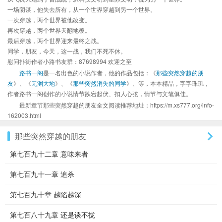
一场阴谋，他失去所有，从一个世界穿越到另一个世界。
一次穿越，两个世界被他改变。
再次穿越，两个世界天翻地覆。
最后穿越，两个世界迎来最终之战。
同学，朋友，今天，这一战，我们不死不休。
慰问扑街作者小路书友群：87698994 欢迎之至
路书一阁
是一名出色的小说作者，他的作品包括：《
那些突然穿越的朋
友
》、《
无渊大地
》、《
那些突然消失的同学
》、等，本本精品，字字珠玑，
作者路书一阁创作的小说情节跌宕起伏、扣人心弦，情节与文笔俱佳。
最新章节那些突然穿越的朋友全文阅读推荐地址：https://m.xs777.org/info-
162003.html
那些突然穿越的朋友
第七百九十二章 意味来者
第七百九十一章 追杀
第七百九十章 越陷越深
第七百八十九章 还是谈不拢