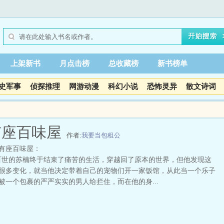
上架新书
月点击榜
总收藏榜
新书榜单
史军事
侦探推理
网游动漫
科幻小说
恐怖灵异
散文诗词
有座百味屋
作者:
我要当包租公
有座百味屋：
世的苏楠终于结束了痛苦的生活，穿越回了原本的世界，但他发现这
很多变化，就当他决定带着自己的宠物们开一家饭馆，从此当一个乐子
被一个包裹的严严实实的男人给拦住，而在他的身...