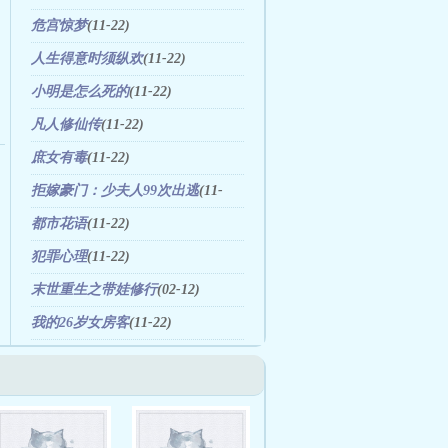
危宫惊梦
(11-22)
人生得意时须纵欢
(11-22)
小明是怎么死的
(11-22)
凡人修仙传
(11-22)
庶女有毒
(11-22)
拒嫁豪门：少夫人99次出逃
(11-
22)
都市花语
(11-22)
犯罪心理
(11-22)
末世重生之带娃修行
(02-12)
我的26岁女房客
(11-22)