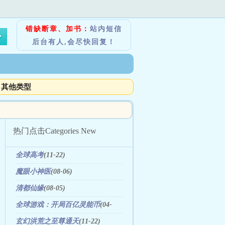
错缺断章、加书：
站内短信
后台有人,会尽快回复！
其他类型
热门点击
Categories New
全球高考
(11-22)
魔眼小神医
(08-06)
清都仙缘
(08-05)
全球游戏：开局百亿灵能币
(04-
21)
玄幻洪荒之至尊通天
(11-22)