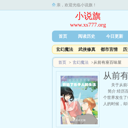
亲，欢迎光临小说旗！
小说旗
www.xs777.org
首页
阅读历史
今日更新
玄幻魔法
武侠修真
都市言情
历
首页
>
玄幻魔法
>
从前有座百味屋
从前
关于从前
简介:经历百
个世界发生了
人的时候，却